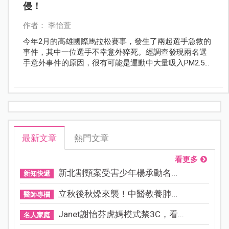
侵！
作者： 李怡萱
今年2月的高雄國際馬拉松賽事，發生了兩起選手急救的
事件，其中一位選手不幸意外猝死。經調查發現兩名選
手意外事件的原因，很有可能是運動中大量吸入PM2.5所
致！不僅如此近來更發現許多孩童氣喘及過敏現象日益
嚴重，而發生的原因幾乎都跟PM2.5脫離不了關係。
PM2.5再度成為話題性的健康焦點，面對PM2.5您真的都
準備好了嗎？
最新文章
熱門文章
看更多
新北割頸案受害少年楊承勳名...
新知快遞
立秋後秋燥來襲！中醫教養肺...
醫師專欄
Janet謝怡芬虎媽模式禁3C，看...
名人家庭