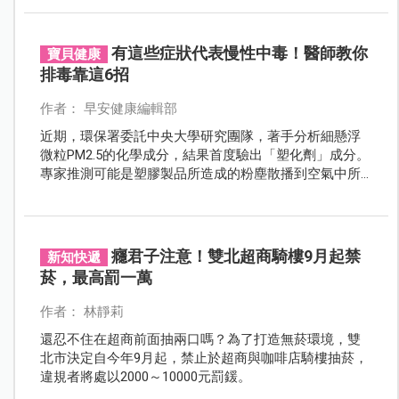
有這些症狀代表慢性中毒！醫師教你
寶貝健康
排毒靠這6招
作者： 早安健康編輯部
近期，環保署委託中央大學研究團隊，著手分析細懸浮
微粒PM2.5的化學成分，結果首度驗出「塑化劑」成分。
專家推測可能是塑膠製品所造成的粉塵散播到空氣中所
導致，雖然來源仍需進一步調查，但可見在這個常用
「塑膠製品」的現代社會，塑化劑等環境荷爾蒙的危害
逐漸從各層面不斷入侵你我的生活，也帶來不小的健康
威脅。
癮君子注意！雙北超商騎樓9月起禁
新知快遞
菸，最高罰一萬
作者： 林靜莉
還忍不住在超商前面抽兩口嗎？為了打造無菸環境，雙
北市決定自今年9月起，禁止於超商與咖啡店騎樓抽菸，
違規者將處以2000～10000元罰鍰。