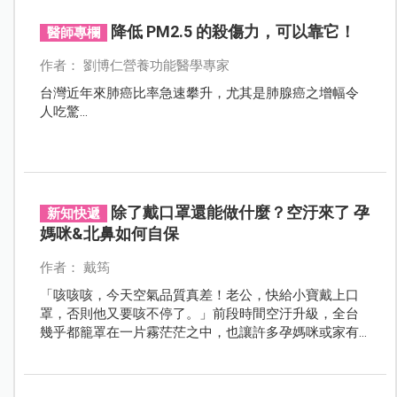
所有戶外工作或活動，期望能於空氣品質不良時減緩惡
化程度，為市民健康把關。
降低 PM2.5 的殺傷力，可以靠它！
醫師專欄
作者： 劉博仁營養功能醫學專家
台灣近年來肺癌比率急速攀升，尤其是肺腺癌之增幅令
人吃驚...
除了戴口罩還能做什麼？空汙來了 孕
新知快遞
媽咪&北鼻如何自保
作者： 戴筠
「咳咳咳，今天空氣品質真差！老公，快給小寶戴上口
罩，否則他又要咳不停了。」前段時間空汙升級，全台
幾乎都籠罩在一片霧茫茫之中，也讓許多孕媽咪或家有
小寶貝的父母膽顫心驚。面對PM2.5大軍來襲，孕媽咪和
寶貝如何才能免於傷害？