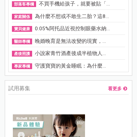
不買手機給孩子，就要被貼「...
部落客專欄
為什麼不想或不敢生二胎？這8...
家庭關係
0.05%阿托品近視控制眼藥水納...
寶貝健康
晚婚晚育是無法改變的現實，...
醫師專欄
小說家青竹酒產後成半植物人...
產後照護
守護寶寶的黃金睡眠：為什麼...
專家專欄
試用募集
看更多