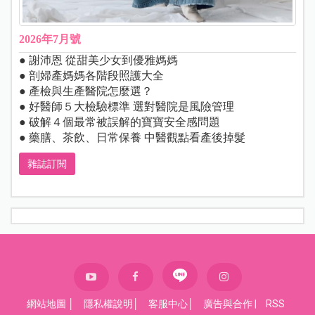
2026年7月號
● 謝沛恩 從甜美少女到優雅媽媽
● 剖婦產媽媽各階段照護大全
● 產檢與生產醫院怎麼選？
● 好醫師５大檢驗標準 選對醫院是風險管理
● 破解４個最常被誤解的寶寶安全感問題
● 藥膳、茶飲、日常保養 中醫觀點看產後掉髮
雜誌訂閱
網站地圖
│
隱私權說明
│
客服中心
│
廣告與合作
|
RSS