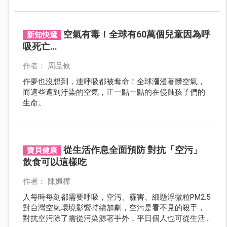
空氣有毒！全球有60萬個兒童因為呼
新知快遞
吸死亡…
作者： 周品攸
作夢也沒想到，連呼吸都被奪命！全球瀰漫著髒空氣，
而這些遭到汙染的空氣，正一點一點的在侵蝕孩子們的
生命。
從生活作息全面預防 對抗「空污」
寶貝健康
飲食可以這樣吃
作者： 陳姵樺
人每時每刻都需要呼吸，空污、霾害、細懸浮微粒PM2.5
對台灣空氣環境影響持續加劇，空污是看不見的殺手，
對抗空污除了需從污染源著手外，平日個人也可從生活