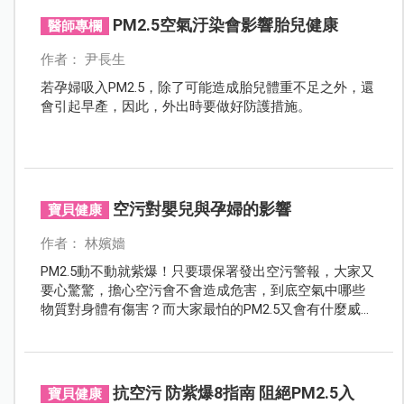
PM2.5空氣汙染會影響胎兒健康
醫師專欄
作者： 尹長生
若孕婦吸入PM2.5，除了可能造成胎兒體重不足之外，還
會引起早產，因此，外出時要做好防護措施。
空污對嬰兒與孕婦的影響
寶貝健康
作者： 林嬪嬙
PM2.5動不動就紫爆！只要環保署發出空污警報，大家又
要心驚驚，擔心空污會不會造成危害，到底空氣中哪些
物質對身體有傷害？而大家最怕的PM2.5又會有什麼威
脅？對嬰兒、孕婦有哪些影響？該如何做好防範呢？
抗空污 防紫爆8指南 阻絕PM2.5入
寶貝健康