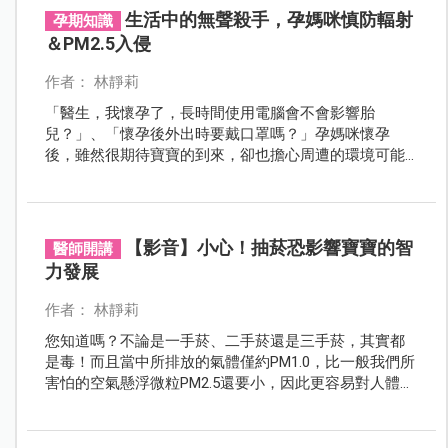
生活中的無聲殺手，孕媽咪慎防輻射
孕期知識
＆PM2.5入侵
作者： 林靜莉
「醫生，我懷孕了，長時間使用電腦會不會影響胎
兒？」、「懷孕後外出時要戴口罩嗎？」孕媽咪懷孕
後，雖然很期待寶寶的到來，卻也擔心周遭的環境可能
危害到胎兒。其實電腦、微波爐等科技產品的輻射量極
低，使用時保持安全距離即可，但面對空氣汙染則應盡
量穿著長袖或戴口罩，才能將傷害降至最低。
【影音】小心！抽菸恐影響寶寶的智
醫師開講
力發展
作者： 林靜莉
您知道嗎？不論是一手菸、二手菸還是三手菸，其實都
是毒！而且當中所排放的氣體僅約PM1.0，比一般我們所
害怕的空氣懸浮微粒PM2.5還要小，因此更容易對人體造
成影響，提醒爸媽，千萬不要在寶寶面前抽菸，以免造
成危害。