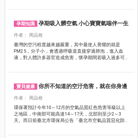
作息、飲食習慣來預防空污。
孕期吸入髒空氣 小心寶寶氣喘伴一生
孕期知識
作者： 周品攸
臺灣的空污程度越來越嚴重，其中最使人畏懼的就是
PM2.5，分子小，會透過呼吸道直接穿過肺泡，進入血
液，對人體許多器官造成危害，懷孕期間若吸入過多可
能還會影響寶寶呼吸道，日後成長也存有許多隱憂，因
此孕期預防空污顯得更加重要。
你所不知道的空汙危害，就在你身邊
寶貝健康
作者： 周品攸
環保署預計今年10～12月的空氣品質紅色危害等級以上
之地區，中南部可能高達14～17天，北部則至少2～3
天。而日前臺北市環保局公告「臺北市空氣品質惡化防
制措施」，未來空氣品質指標AQI達到一級嚴重惡化（大
於400）時，臺北市府將決定是否停課，並建議停止勞工