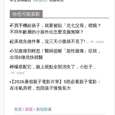
本文章轉載自《
香游氏
》粉絲專頁
你也可能喜歡
不買手機給孩子，就要被貼「北七父母」標籤？
不同年齡層的小孩外出怎麼克服無聊？
起床就先做件事，沒三天小腹就不見了! ...
PR・新素簡
小兒腹痛別輕忽！醫師提醒「急性腹痛」症狀，
出現6徵兆快就醫
檸檬搭配它，臉上斑點全部消失了，小肚子...
PR・新素簡
【2026暑假親子電影片單】5部必看親子電影：
在冷氣房裡，也陪孩子慢慢長大
首頁
家庭
新知快遞