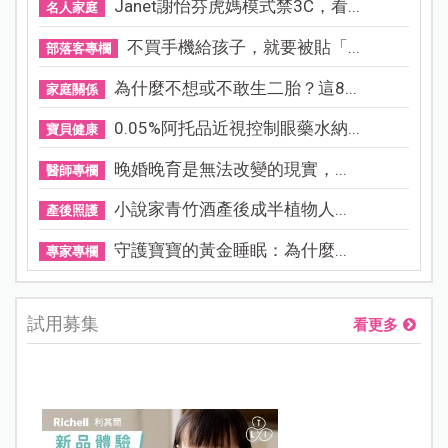
Janet謝怡芬虎媽模式禁3C，看...
名人家庭
不買手機給孩子，就要被貼「...
部落客專欄
為什麼不想或不敢生二胎？這8...
家庭關係
0.05%阿托品近視控制眼藥水納...
寶貝健康
晚婚晚育是無法改變的現實，...
醫師專欄
小說家青竹酒產後成半植物人...
產後照護
守護寶寶的黃金睡眠：為什麼...
專家專欄
試用募集
看更多