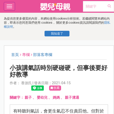
Toggle
navigation
為提供您更多優質的內容，本網站使用cookies分析技術。若繼續閱覽本網站內
容，即表示您同意我們使用 cookies， 關於更多cookies資訊請閱讀我們的
隱私
權說明
。
我知道了
首頁
專欄
部落客專欄
小孩講氣話時別硬碰硬，但事後要好
好教導
作者： 香游氏 | 發表日期：2021-04-15
收藏
關鍵字：
親子
、
嬰幼兒
、
媽媽
、
親子溝通
有時聽到氣話，會更生氣忍不住責罰他。但對於