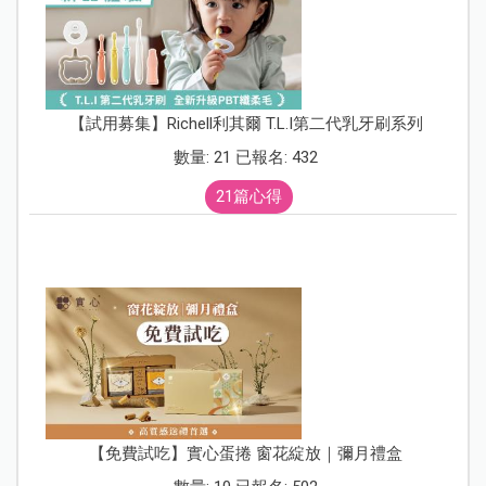
【試用募集】Richell利其爾 T.L.I第二代乳牙刷系列
數量: 21 已報名: 432
21篇心得
【免費試吃】實心蛋捲 窗花綻放｜彌月禮盒