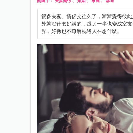
關鍵字：
夫妻關係
、
婚姻
、
家庭
、
溝通
很多夫妻、情侶交往久了，漸漸覺得彼此
外就沒什麼好講的，跟另一半也變成室友
界，好像也不瞭解枕邊人在想什麼。