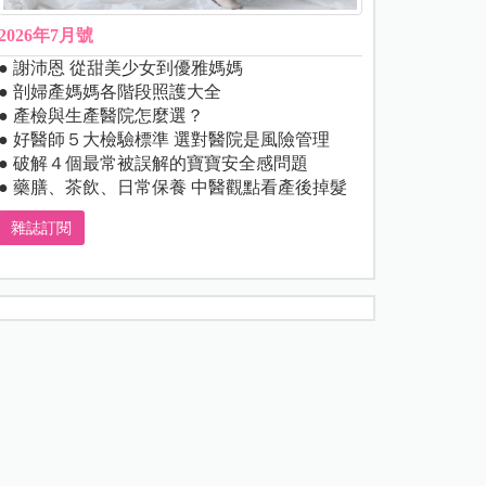
2026年7月號
● 謝沛恩 從甜美少女到優雅媽媽
● 剖婦產媽媽各階段照護大全
● 產檢與生產醫院怎麼選？
● 好醫師５大檢驗標準 選對醫院是風險管理
● 破解４個最常被誤解的寶寶安全感問題
● 藥膳、茶飲、日常保養 中醫觀點看產後掉髮
雜誌訂閱