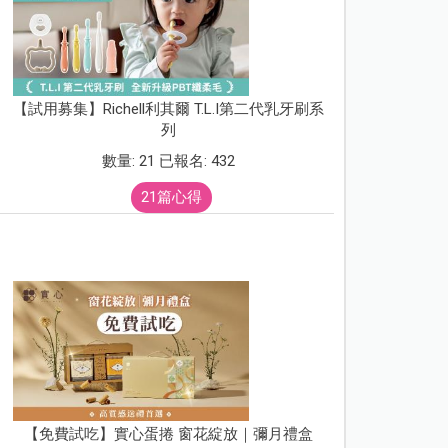
【試用募集】Richell利其爾 T.L.I第二代乳牙刷系
列
數量: 21 已報名: 432
21篇心得
【免費試吃】實心蛋捲 窗花綻放｜彌月禮盒