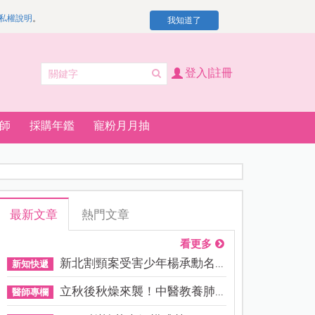
私權說明
。
我知道了
登入|註冊
師
採購年鑑
寵粉月月抽
最新文章
熱門文章
看更多
新北割頸案受害少年楊承勳名...
新知快遞
立秋後秋燥來襲！中醫教養肺...
醫師專欄