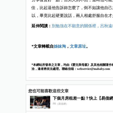
佳，比起逼他告訴妳怎麼了，倒不如讓他自己
以，畢竟比起硬要說話，兩人相處舒服自在才
延伸閱讀：
別勉強在不願意的關係裡，呂秋遠
*文章轉載自
姊妹淘
，
文章原址
。
*本網站所發表之文章，均由《嬰兒與母親》及其他相關著作
洽，違者將依法處理。聯絡信箱：
webservice@mababy.com
您也可能喜歡這些文章
下個月房租差一點？快上【易借
PR（易借網）