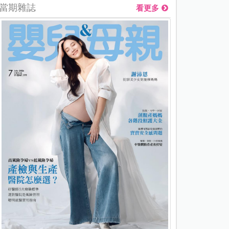
當期雜誌
看更多