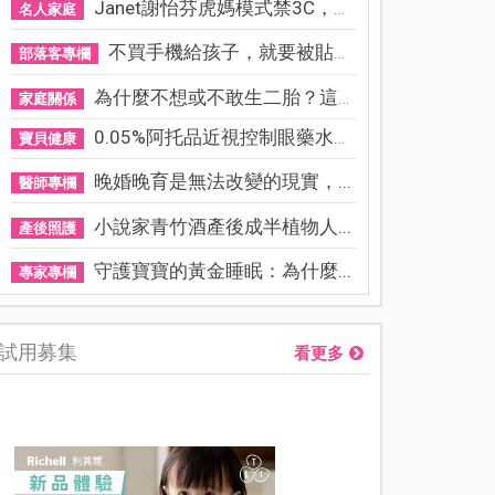
Janet謝怡芬虎媽模式禁3C，看...
名人家庭
不買手機給孩子，就要被貼「...
部落客專欄
為什麼不想或不敢生二胎？這8...
家庭關係
0.05%阿托品近視控制眼藥水納...
寶貝健康
晚婚晚育是無法改變的現實，...
醫師專欄
小說家青竹酒產後成半植物人...
產後照護
守護寶寶的黃金睡眠：為什麼...
專家專欄
試用募集
看更多