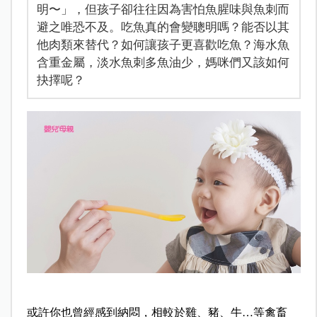
明〜」，但孩子卻往往因為害怕魚腥味與魚刺而
避之唯恐不及。吃魚真的會變聰明嗎？能否以其
他肉類來替代？如何讓孩子更喜歡吃魚？海水魚
含重金屬，淡水魚刺多魚油少，媽咪們又該如何
抉擇呢？
或許你也曾經感到納悶，相較於雞、豬、牛…等禽畜