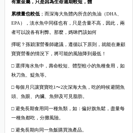
有重金屬，只是因為生命週期較短，體
累積量也較低
；而深海大魚體內所含的魚油（DHA、
EPA），淡水魚中同樣也有，只是含量不高，因此，兩
者可以說各有利弊。那麼，媽咪們該如何
擇呢？孫穎潔營養師建議，遵循以下原則，就能在兼顧
寶寶營養的情況下，將可能的風險降到最低！
□ 選擇海水魚中，壽命較短、體型較小的魚種食用，如
秋刀魚、鯷魚等。
□ 每個月只讓寶寶吃1〜2次深海大魚，吃的時候避開魚
頭、魚眼、內臟、魚卵及可見脂肪。
□ 避免長期食用同一種魚類，如：偏好旗魚鬆，盡量每
一種魚都吃，分攤風險。
□ 避免長期向同一魚飯購買漁產品。