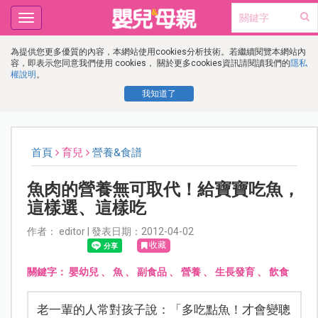
Toggle
navigation
為提供您更多優質的內容，本網站使用cookies分析技術。若繼續閱覽本網站內
容，即表示您同意我們使用 cookies， 關於更多cookies資訊請閱讀我們的
隱私
權說明
。
我知道了
首頁
育兒
營養&食譜
魚肉的營養無可取代！給寶寶吃魚，
這樣選、這樣吃
作者： editor | 發表日期：2012-04-02
收藏
關鍵字：
嬰幼兒
、
魚
、
副食品
、
營養
、
生長發育
、
飲食
老一輩的人常對孩子說：「多吃點魚！才會變聰