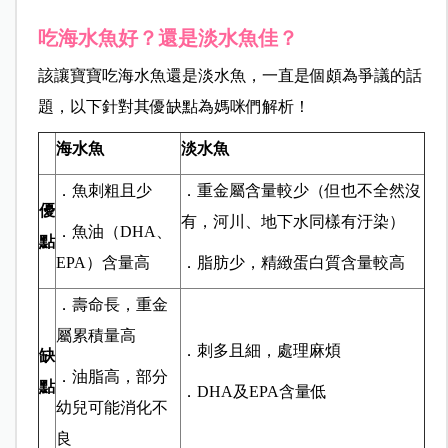
吃海水魚好？還是淡水魚佳？
該讓寶寶吃海水魚還是淡水魚，一直是個頗為爭議的話
題，以下針對其優缺點為媽咪們解析！
海水魚
淡水魚
．魚刺粗且少
．重金屬含量較少（但也不全然沒
優
有，河川、地下水同樣有汙染）
．魚油（DHA、
點
EPA）含量高
．脂肪少，精緻蛋白質含量較高
．壽命長，重金
屬累積量高
．刺多且細，處理麻煩
缺
．油脂高，部分
點
．DHA及EPA含量低
幼兒可能消化不
良