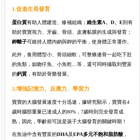
1.促進生長發育
蛋白質
有助人體建造、修補組織；
維生素A、D、E
則有
助於寶寶視力、牙齒、骨頭、皮膚黏膜的生成與發育；
鉀離子
可維持人體內鈉與鉀的平衡，使身體正常運作。
此外，食用體型小、骨頭細軟，可整條連骨一起吃下肚
的魚類，如吻仔魚、小魚乾…等，還可同時攝取到豐富
的
鈣質
，有助於骨骼發展。
2.增強記憶力、反應力、學習力
寶寶的大腦發展速度十分迅速，據研究顯示，寶寶在4
歲時腦部重量已達成人的80%，7歲時則完全發育成
熟，因此，學齡前可說是孩子大腦發育的關鍵時期！
在魚油中含有豐富的
DHA
及
EPA多元不飽和脂肪酸
，