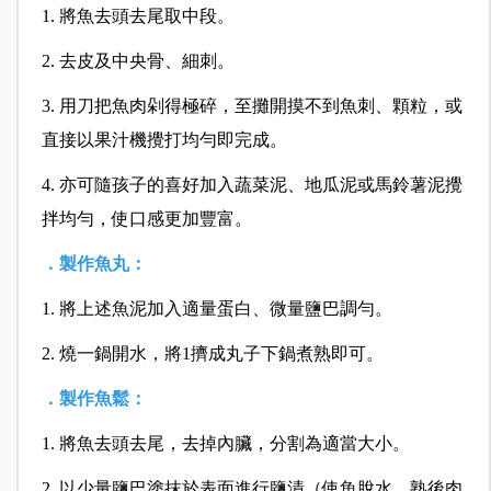
1. 將魚去頭去尾取中段。
2. 去皮及中央骨、細刺。
3. 用刀把魚肉剁得極碎，至攤開摸不到魚刺、顆粒，或
直接以果汁機攪打均勻即完成。
4. 亦可隨孩子的喜好加入蔬菜泥、地瓜泥或馬鈴薯泥攪
拌均勻，使口感更加豐富。
．製作魚丸：
1. 將上述魚泥加入適量蛋白、微量鹽巴調勻。
2. 燒一鍋開水，將1擠成丸子下鍋煮熟即可。
．製作魚鬆：
1. 將魚去頭去尾，去掉內臟，分割為適當大小。
2. 以少量鹽巴塗抹於表面進行鹽漬（使魚脫水，熟後肉