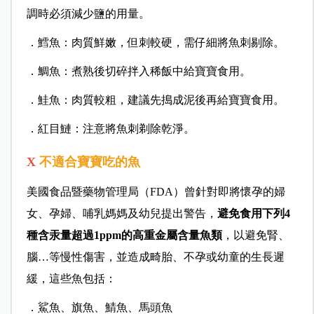
調時必須減少鹽的用量。
．鱈魚：肉質鮮嫩，但刺較硬，需仔細將魚刺剔除。
．鯛魚：煮熟後切碎拌入稀飯中給寶寶食用。
．鮭魚：肉質較粗，建議先搗成泥後再給寶寶食用。
．紅目鰱：注意將魚刺剃除乾淨。
X
不適合寶寶吃的魚
美國食品暨藥物管理局（FDA）曾針對即將懷孕的婦
女、孕婦、哺乳媽媽及幼兒提出警告，
避免食用下列4
種含汞量超過1ppm的高重金屬含量魚類
，以避免腎、
腦…等慢性傷害，並造成畸胎、不孕或幼童的生長遲
緩，這些魚包括：
．鯊魚、旗魚、鯖魚、馬頭魚