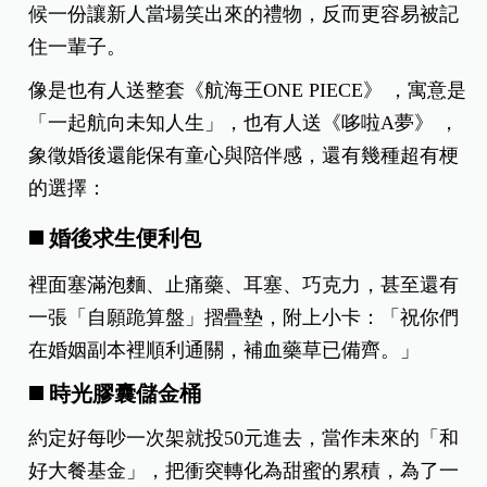
候一份讓新人當場笑出來的禮物，反而更容易被記
住一輩子。
像是也有人送整套《航海王ONE PIECE》 ，寓意是
「一起航向未知人生」，也有人送《哆啦A夢》 ，
象徵婚後還能保有童心與陪伴感，
還有幾種超有梗
的選擇：
◼️ 婚後求生便利包
裡面塞滿泡麵、止痛藥、耳塞、巧克力，甚至還有
一張「自願跪算盤」摺疊墊，附上小卡：「祝你們
在婚姻副本裡順利通關，補血藥草已備齊。」
◼️ 時光膠囊儲金桶
約定好每吵一次架就投50元進去，當作未來的「和
好大餐基金」，把衝突轉化為甜蜜的累積，為了一