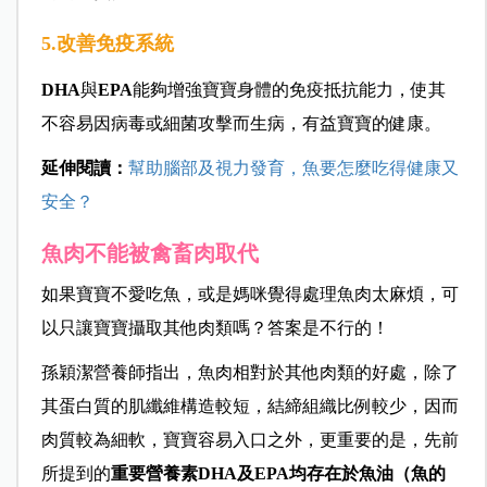
5.改善免疫系統
DHA
與
EPA
能夠增強寶寶身體的免疫抵抗能力，使其
不容易因病毒或細菌攻擊而生病，有益寶寶的健康。
延伸閱讀：
幫助腦部及視力發育，魚要怎麼吃得健康又
安全？
魚肉不能被禽畜肉取代
如果寶寶不愛吃魚，或是媽咪覺得處理魚肉太麻煩，可
以只讓寶寶攝取其他肉類嗎？答案是不行的！
孫穎潔營養師指出，魚肉相對於其他肉類的好處，除了
其蛋白質的肌纖維構造較短，結締組織比例較少，因而
肉質較為細軟，寶寶容易入口之外，更重要的是，先前
所提到的
重要營養素DHA及EPA均存在於魚油（魚的