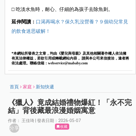
□ 吃淡水魚時，耐心、仔細的為孩子去除魚刺。
延伸閱讀：
口渴再喝水？保久乳沒營養？９個幼兒常見
的飲食迷思破解！
*本網站所發表之文章，均由《嬰兒與母親》及其他相關著作權人依法擁
有其法律權益，若欲引用或轉載網站內容， 請與本公司來信接洽，違者將
依法處理。聯絡信箱：
webservice@mababy.com
首頁
家庭
新知快遞
《獵人》竟成結婚禮物爆紅！「永不完
結」背後藏最浪漫婚姻寓意
作者： 王佳琦 | 發表日期：2026-05-07
收藏
分享