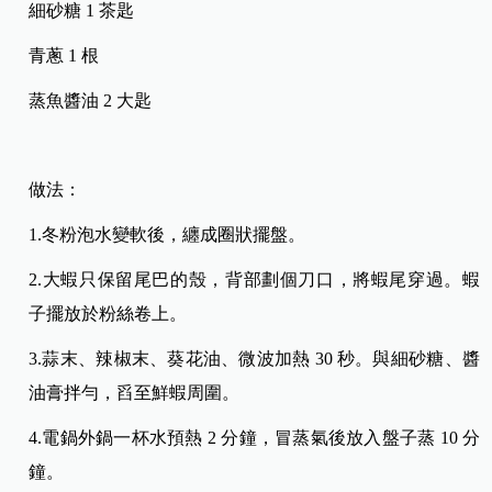
細砂糖 1 茶匙
青蔥 1 根
蒸魚醬油 2 大匙
做法：
1.冬粉泡水變軟後，纏成圈狀擺盤。
2.大蝦只保留尾巴的殼，背部劃個刀口，將蝦尾穿過。蝦
子擺放於粉絲卷上。
3.蒜末、辣椒末、葵花油、微波加熱 30 秒。與細砂糖、醬
油膏拌勻，舀至鮮蝦周圍。
4.電鍋外鍋一杯水預熱 2 分鐘，冒蒸氣後放入盤子蒸 10 分
鐘。