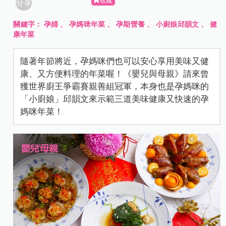
收藏
分享
關鍵字：
孕婦
、
孕媽咪年菜
、
孕期營養
、
小廚娘邱韻文
、
健
康年菜
隨著年節將近，孕媽咪們也可以安心享用美味又健
康、又方便料理的年菜喔！《嬰兒與母親》請來曾
獲世界廚王爭霸賽親善組冠軍，本身也是孕媽咪的
「小廚娘」邱韻文來示範三道美味健康又快速的孕
媽咪年菜！