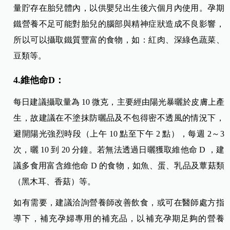
量貯存在胎兒體內，以供嬰兒出生後六個月內使用。孕期
鐵營養不足可能對胎兒的腦部與精神症狀造成不良影響，
所以可以攝取鐵質豐富的食物，如：紅肉、深綠色蔬菜、
豆類等。
4.維他命D：
每日建議攝取量為 10 微克，主要經由陽光暴曬於皮膚上產
生，故建議在不塗抹防曬品及不包得密不透風的情況下，
避開陽光強烈時段（上午 10 點至下午 2 點），每週 2～3
次，曬 10 到 20 分鐘。若無法透過日曬獲取維他命 D ，建
議多食用富含維他命 D 的食物，如魚、蛋、乳品及蕈菇類
（黑木耳、香菇）等。
如有需要，建議洽詢營養師改善飲食，或可在醫師處方指
導下，補充孕婦專用的補充品，以補充孕期足夠的營養