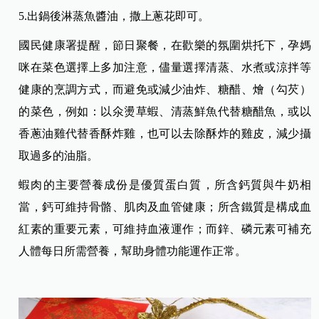
5.出鍋後淋蒸魚醬油，撒上蔥花即可。
國民健康署提醒，節日聚餐，在歡樂的氛圍烘托下，孕媽
咪在菜色選擇上多加注意，儘量選擇清蒸、水煮或涼拌等
健康的烹調方式，而避免或減少油炸、糖醋、燴（勾芡）
的菜色，例如：以氽燙草蝦、清蒸鮮魚代替糖醋魚，或以
香蔥油雞代替香酥炸雞，也可以去除酥炸的雞皮，減少攝
取過多的油脂。
蝦肉的主要營養成份是優質蛋白質，所含鈣質與牛奶相
當，鈣可維持骨骼、肌肉及血管健康；所含鐵質是構成血
紅素的重要元素，可維持血液運作；而鋅、磷元素可補充
人體每日所需營養，幫助身體功能運作正常。