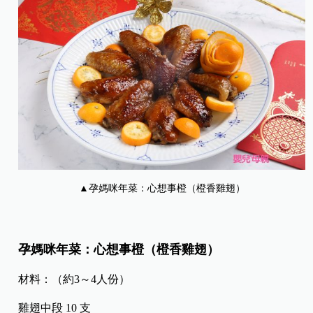
▲孕媽咪年菜：心想事橙（橙香雞翅）
孕媽咪年菜：心想事橙（橙香雞翅）
材料：（約3～4人份）
雞翅中段 10 支