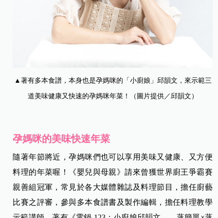
▲著有多本食譜，本身也是孕媽咪的「小廚娘」邱韻文，來示範三
道美味健康又快速的孕媽咪年菜！（圖片提供／邱韻文）
孕媽咪的美味快速年菜
隨著年節將近，孕媽咪們也可以享用美味又健康、又方便
料理的年菜喔！《嬰兒與母親》請來曾獲世界廚王爭霸賽
親善組冠軍，常見於各大媒體雜誌及料理節目，擔任廚藝
比賽之評審，參與多本食譜書及製作編輯，擔任料理教學
示範講師，著有《電鍋 123：小廚娘邱韻文——蒸簡單×蒸