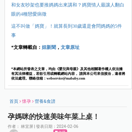
和女友吵架也要推媽媽出來講和？媽寶情人最讓人翻白
眼的4種戀愛病徵
這不叫做「媽寶」！就算長到30歲還是會問媽媽的5件
事
*文章轉載自：
妞新聞
，
文章原址
*本網站所發表之文章，均由《嬰兒與母親》及其他相關著作權人依法擁
有其法律權益，若欲引用或轉載網站內容， 請與本公司來信接洽，違者將
依法處理。聯絡信箱：
webservice@mababy.com
首頁
懷孕
營養&食譜
孕媽咪的快速美味年菜上桌！
作者： 林宜屏 | 發表日期：2024-02-06