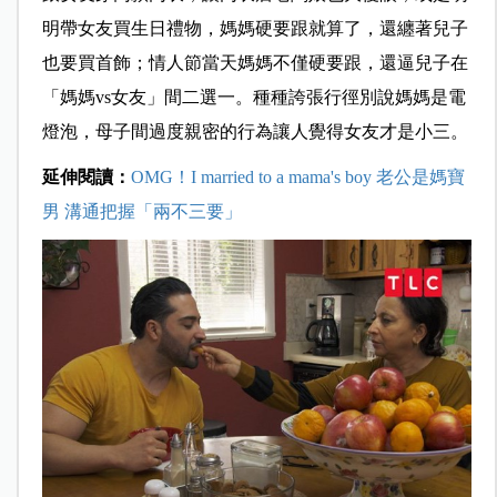
明帶女友買生日禮物，媽媽硬要跟就算了，還纏著兒子
也要買首飾；情人節當天媽媽不僅硬要跟，還逼兒子在
「媽媽vs女友」間二選一。種種誇張行徑別說媽媽是電
燈泡，母子間過度親密的行為讓人覺得女友才是小三。
延伸閱讀：
OMG！I married to a mama's boy 老公是媽寶
男 溝通把握「兩不三要」