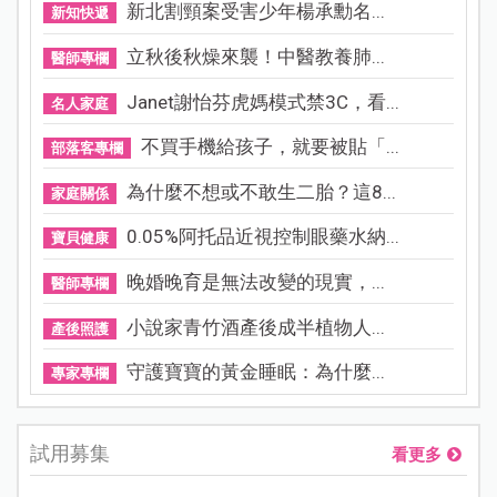
新北割頸案受害少年楊承勳名...
新知快遞
立秋後秋燥來襲！中醫教養肺...
醫師專欄
Janet謝怡芬虎媽模式禁3C，看...
名人家庭
不買手機給孩子，就要被貼「...
部落客專欄
為什麼不想或不敢生二胎？這8...
家庭關係
0.05%阿托品近視控制眼藥水納...
寶貝健康
晚婚晚育是無法改變的現實，...
醫師專欄
小說家青竹酒產後成半植物人...
產後照護
守護寶寶的黃金睡眠：為什麼...
專家專欄
試用募集
看更多