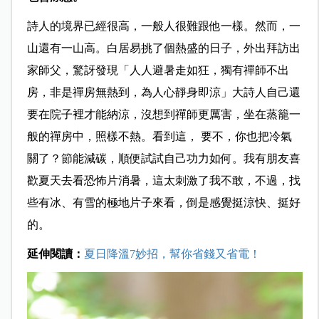
詩人的境界已經很高，一般人很難跟他一樣。然而，一
山還有一山高。白居易挑了個熱盛的日子，外出拜訪出
家師父，驚訝發現「人人避暑走如狂，獨有禪師不出
房，非是禪房無熱到，為人心靜身即涼」大詩人自己還
要在院子裡才能納涼，沒想到禪師更厲害，坐在蒸籠一
般的禪房中，照樣不熱。看到這， 要不，你也把冷氣
關了？節能減碳，順便試試自己功力如何。我有朋友喜
歡夏天去看恐怖片消暑，這太刺激了我不敢，不過，找
些有冰、有雪的極地片子來看，倒是感覺挺涼快、挺好
的。
延伸閱讀：
夏日降溫7妙招，幫你省錢又省電！