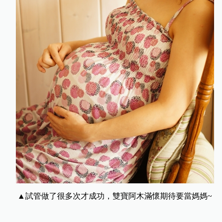
▲試管做了很多次才成功，雙寶阿木滿懷期待要當媽媽~