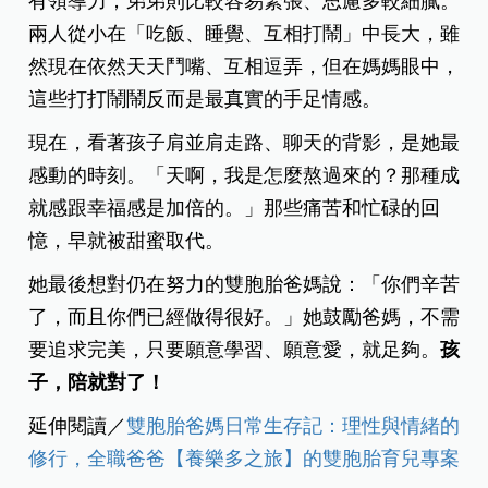
有領導力；弟弟則比較容易緊張、思慮多較細膩。
兩人從小在「吃飯、睡覺、互相打鬧」中長大，雖
然現在依然天天鬥嘴、互相逗弄，但在媽媽眼中，
這些打打鬧鬧反而是最真實的手足情感。
現在，看著孩子肩並肩走路、聊天的背影，是她最
感動的時刻。「天啊，我是怎麼熬過來的？那種成
就感跟幸福感是加倍的。」那些痛苦和忙碌的回
憶，早就被甜蜜取代。
她最後想對仍在努力的雙胞胎爸媽說：「你們辛苦
了，而且你們已經做得很好。」她鼓勵爸媽，不需
要追求完美，只要願意學習、願意愛，就足夠。
孩
子，陪就對了！
延伸閱讀／
雙胞胎爸媽日常生存記：理性與情緒的
修行，全職爸爸【養樂多之旅】的雙胞胎育兒專案