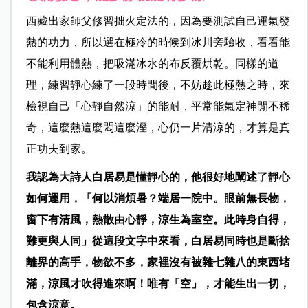
西藏出家師父修習拙火定法的，因為要測試自己運氣發
熱的功力，所以選在極冷的時候到冰川旁驗收，看看能
不能利用體熱，把吸滿冰水的布反覆烘乾。同樣的道
理，練習靜心練了一段時間後，不妨趁此極熱之時，來
檢視自己「心靜自然涼」的能耐，平常能氣定神閒不稀
奇，這麼熱這麼悶這麼溼，心仍一片清涼的，才算是真
正功夫到家。
我認為大詩人白居易是懂靜心的，他很好地闡述了靜心
如何運用，「何以消煩暑？端居一院中。眼前無長物，
窗下有清風，熱散由心靜，涼生為室空。此時身自得，
難更與人同」從這段文字中來看，白居易同時也是斷捨
離界的高手，物欲不多，家裡沒有被雜七雜八的東西堵
滿，涼風才吹得進來啊！唯有「空」，才能生出一切，
包含涼意。