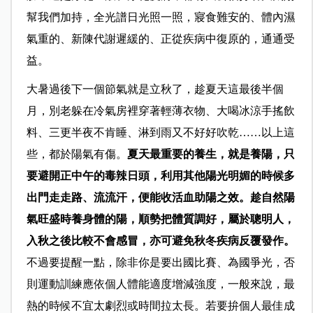
幫我們加持，全光譜日光照一照，寢食難安的、體內濕
氣重的、新陳代謝遲緩的、正從疾病中復原的，通通受
益。
大暑過後下一個節氣就是立秋了，趁夏天這最後半個
月，別老躲在冷氣房裡穿著輕薄衣物、大喝冰涼手搖飲
料、三更半夜不肯睡、淋到雨又不好好吹乾……以上這
些，都於陽氣有傷。
夏天最重要的養生，就是養陽，只
要避開正中午的毒辣日頭，利用其他陽光明媚的時候多
出門走走路、流流汗，便能收活血助陽之效。趁自然陽
氣旺盛時養身體的陽，順勢把體質調好，屬於聰明人，
入秋之後比較不會感冒，亦可避免秋冬疾病反覆發作。
不過要提醒一點，除非你是要出國比賽、為國爭光，否
則運動訓練應依個人體能適度增減強度，一般來說，最
熱的時候不宜太劇烈或時間拉太長。若要拚個人最佳成