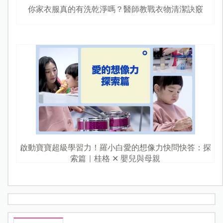
你家衣服真的有洗乾淨嗎？醫師教戰衣物清潔訣竅
啟動寶寶超級學習力！羅小白愛的想像力快問快答：探
索篇｜桂格 ✕ 嬰兒與母親