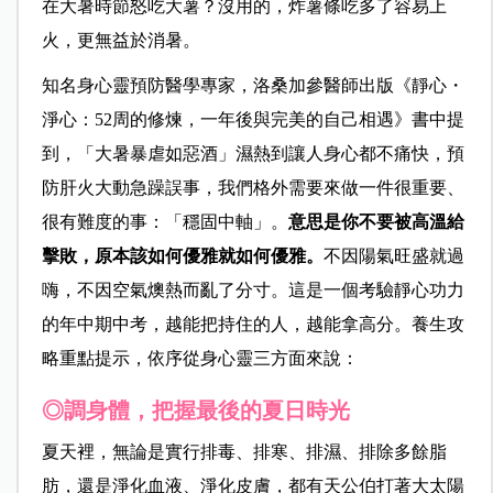
在大暑時節怒吃大薯？沒用的，炸薯條吃多了容易上
火，更無益於消暑。
知名身心靈預防醫學專家，洛桑加參醫師出版《靜心・
淨心：52周的修煉，一年後與完美的自己相遇》書中提
到，「大暑暴虐如惡酒」濕熱到讓人身心都不痛快，預
防肝火大動急躁誤事，我們格外需要來做一件很重要、
很有難度的事：「穩固中軸」。
意思是你不要被高溫給
擊敗，原本該如何優雅就如何優雅。
不因陽氣旺盛就過
嗨，不因空氣燠熱而亂了分寸。這是一個考驗靜心功力
的年中期中考，越能把持住的人，越能拿高分。養生攻
略重點提示，依序從身心靈三方面來說：
◎調身體，把握最後的夏日時光
夏天裡，無論是實行排毒、排寒、排濕、排除多餘脂
肪，還是淨化血液、淨化皮膚，都有天公伯打著大太陽