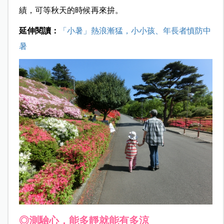
績，可等秋天的時候再來拚。
延伸閱讀：
「小暑」熱浪漸猛，小小孩、年長者慎防中
暑
◎測驗心，能多靜就能有多涼