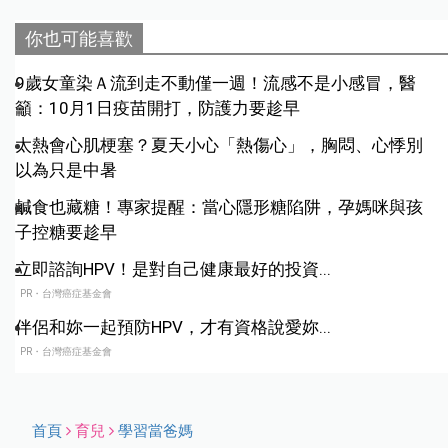
你也可能喜歡
9歲女童染Ａ流到走不動僅一週！流感不是小感冒，醫
籲：10月1日疫苗開打，防護力要趁早
太熱會心肌梗塞？夏天小心「熱傷心」，胸悶、心悸別
以為只是中暑
鹹食也藏糖！專家提醒：當心隱形糖陷阱，孕媽咪與孩
子控糖要趁早
立即諮詢HPV！是對自己健康最好的投資...
PR・台灣癌症基金會
伴侶和妳一起預防HPV，才有資格說愛妳...
PR・台灣癌症基金會
首頁
育兒
學習當爸媽