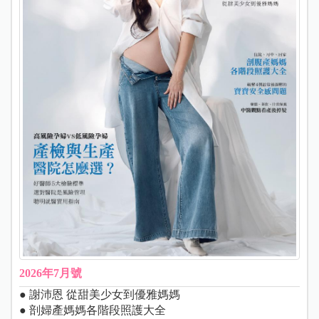
2026年7月號
● 謝沛恩 從甜美少女到優雅媽媽
● 剖婦產媽媽各階段照護大全