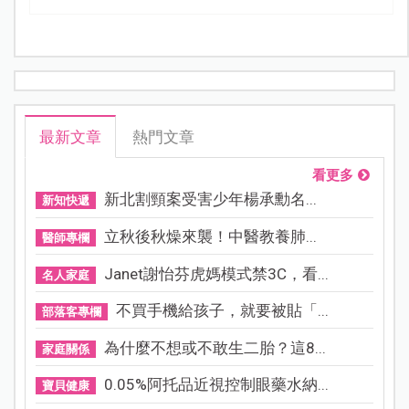
最新文章
熱門文章
看更多
新北割頸案受害少年楊承勳名...
新知快遞
立秋後秋燥來襲！中醫教養肺...
醫師專欄
Janet謝怡芬虎媽模式禁3C，看...
名人家庭
不買手機給孩子，就要被貼「...
部落客專欄
為什麼不想或不敢生二胎？這8...
家庭關係
0.05%阿托品近視控制眼藥水納...
寶貝健康