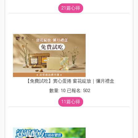
21篇心得
【免費試吃】實心蛋捲 窗花綻放｜彌月禮盒
數量: 10 已報名: 502
11篇心得