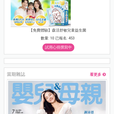
【免費體驗】森活舒敏兒童益生菌
數量: 10 已報名: 453
試用心得撰寫中
當期雜誌
看更多