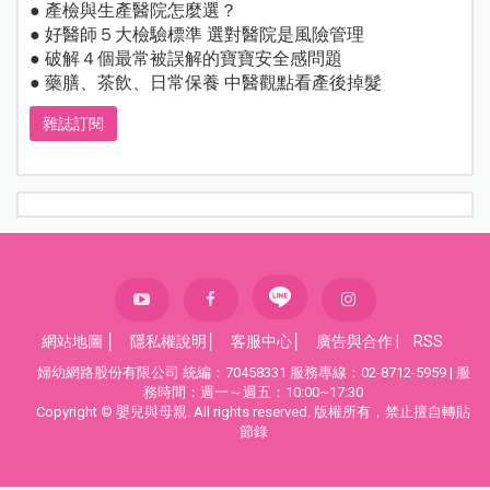
● 產檢與生產醫院怎麼選？
● 好醫師５大檢驗標準 選對醫院是風險管理
● 破解４個最常被誤解的寶寶安全感問題
● 藥膳、茶飲、日常保養 中醫觀點看產後掉髮
雜誌訂閱
網站地圖
│
隱私權說明
│
客服中心
│
廣告與合作
|
RSS
婦幼網路股份有限公司 統編：70458331 服務專線：02-8712-5959 | 服
務時間：週一～週五：10:00~17:30
Copyright © 嬰兒與母親. All rights reserved. 版權所有，禁止擅自轉貼
節錄