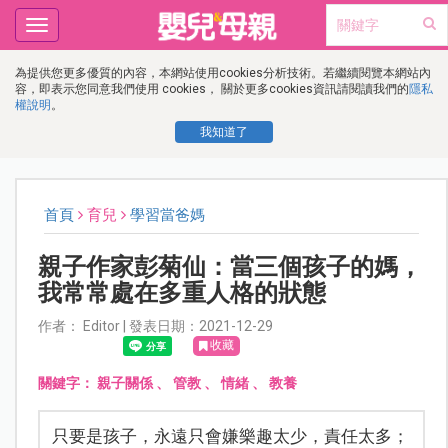
Toggle
navigation
為提供您更多優質的內容，本網站使用cookies分析技術。若繼續閱覽本網站內
容，即表示您同意我們使用 cookies， 關於更多cookies資訊請閱讀我們的
隱私
權說明
。
我知道了
首頁
育兒
學習當爸媽
親子作家彭菊仙：當三個孩子的媽，
我常常處在多重人格的狀態
作者： Editor | 發表日期：2021-12-29
收藏
關鍵字：
親子關係
、
管教
、
情緒
、
教養
只要是孩子，永遠只會嫌樂趣太少，責任太多；