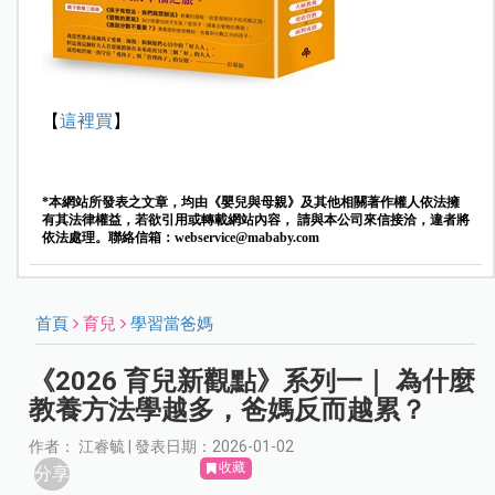
【
這裡買
】
*本網站所發表之文章，均由《嬰兒與母親》及其他相關著作權人依法擁
有其法律權益，若欲引用或轉載網站內容， 請與本公司來信接洽，違者將
依法處理。聯絡信箱：
webservice@mababy.com
首頁
育兒
學習當爸媽
《2026 育兒新觀點》系列一｜ 為什麼
教養方法學越多，爸媽反而越累？
作者： 江睿毓 | 發表日期：2026-01-02
收藏
分享