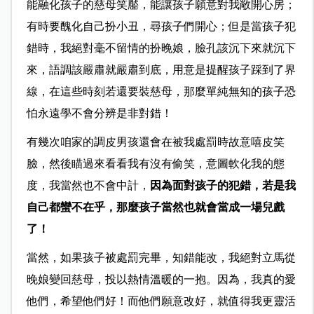
能融化孩子的慈母笑靨，能讓孩子願意對我敞開心房；
有時要醜化自己扮小丑，尋孩子們開心；但是當孩子犯
錯時，我絕對毫不留情的扮晚娘，臉孔該沉下來就沉下
來，語調該嚴肅就嚴肅到底，用意是提醒孩子踩到了界
線，在這些時刻若還要裝慈母，那麼單純無知的孩子恐
怕永遠學不會分辨是非對錯！
有幾次咱家的調皮男孩還會在被我處罰時故意嘻皮笑
臉，然後瞄過來看看我有沒有偷笑，意圖軟化我的態
度，我當然也不會中計，
因為面對孩子的犯錯，若是我
自己都蠻不在乎，那麼孩子當然也就會當成一場兒戲
了！
當然，如果孩子被處罰完畢，知錯能改，我絕對立馬從
晚娘變回慈母，投以熱情溫暖的一抱。因為，我真的愛
他們，希望他們好！而他們願意改好，就值得我更靈活