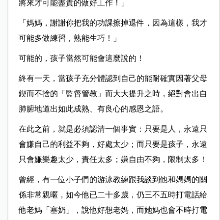
將來才可能盡責的做
好工作！」
「媽媽，謝謝你把我的功課擦掉退件，因為這樣，我才
可能多做練習，熟能生巧！」
可能的，孩子當然可能會這麼說的！
終有一天，當孩子充分體認到自己的能耐確實因著父母
鍥而不捨的「監督管
教」而大大提升之時，絕對會出自
肺腑地道出如此成熟、有良心的感恩之語。
在此之前，就是必須認清一個事實：只要是人，永遠只
會嫌自己的利益不夠，
好處太少；而只要是孩子，永遠
只會嫌樂趣太少，責任太多；嫌自由不夠，限制太多！
曾經，有一位小子們的游泳教練跟我談到他和媽媽的關
係非常親暱，如今他
已二十多歲，仍三不五時打電話給
他老媽「塞奶」，說他好想老媽，而她媽也會不時打電