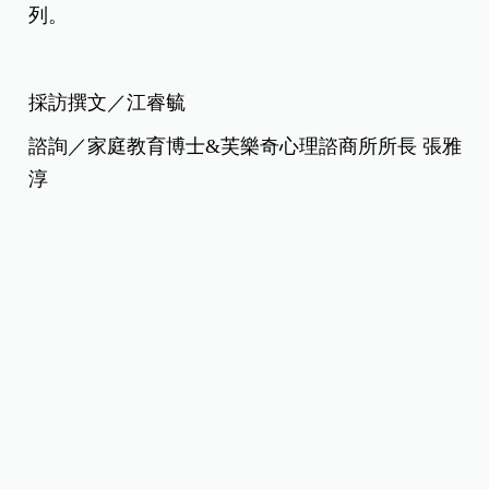
列。
採訪撰文／江睿毓
諮詢／家庭教育博士&芙樂奇心理諮商所所長 張雅
淳
*本網站所發表之文章，均由《嬰兒與母親》及其他相關著作權人依法擁有其
法律權益，若欲引用或轉載網站內容， 請與本公司來信接洽，違者將依法處
理。聯絡信箱：
[email protected]
熱門影音