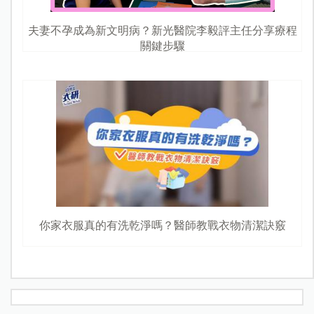
夫妻不孕成為新文明病？新光醫院李毅評主任分享療程
關鍵步驟
你家衣服真的有洗乾淨嗎？醫師教戰衣物清潔訣竅