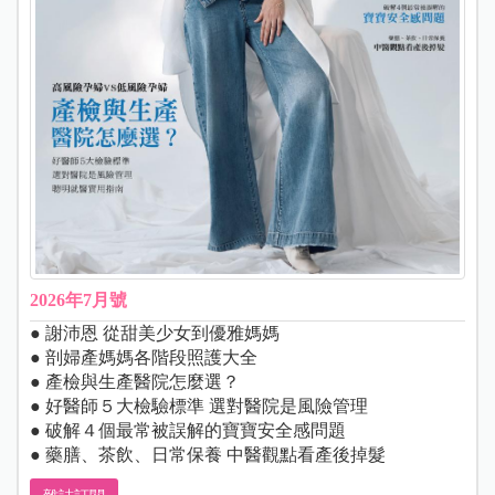
2026年7月號
● 謝沛恩 從甜美少女到優雅媽媽
● 剖婦產媽媽各階段照護大全
● 產檢與生產醫院怎麼選？
● 好醫師５大檢驗標準 選對醫院是風險管理
● 破解４個最常被誤解的寶寶安全感問題
● 藥膳、茶飲、日常保養 中醫觀點看產後掉髮