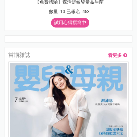
【免費體驗】森活舒敏兒童益生菌
數量: 10 已報名: 453
試用心得撰寫中
當期雜誌
看更多