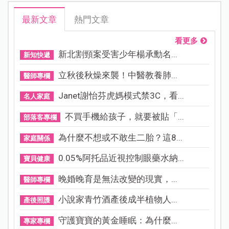
最新文章
熱門文章
看更多
新北割頸案受害少年楊承勳名...
新知快遞
立秋後秋燥來襲！中醫教養肺...
醫師專欄
Janet謝怡芬虎媽模式禁3C，看...
名人家庭
不買手機給孩子，就要被貼「...
部落客專欄
為什麼不想或不敢生二胎？這8...
家庭關係
0.05%阿托品近視控制眼藥水納...
寶貝健康
晚婚晚育是無法改變的現實，...
醫師專欄
小說家青竹酒產後成半植物人...
產後照護
守護寶寶的黃金睡眠：為什麼...
專家專欄