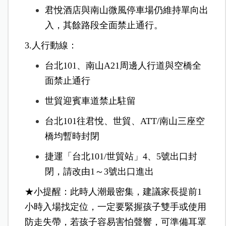
君悅酒店與南山微風停車場仍維持單向出
入，其餘路段全面禁止通行。
3.人行動線：
台北101、南山A21周邊人行道與空橋全
面禁止通行
世貿迎賓車道禁止駐留
台北101往君悅、世貿、ATT/南山三座空
橋均暫時封閉
捷運「台北101/世貿站」4、5號出口封
閉，請改由1～3號出口進出
★小提醒：此時人潮最密集，建議家長
提前1
小時入場找定位，一定要
緊握孩子雙手或使用
防走失帶，
若孩子容易害怕聲響，可準備耳罩