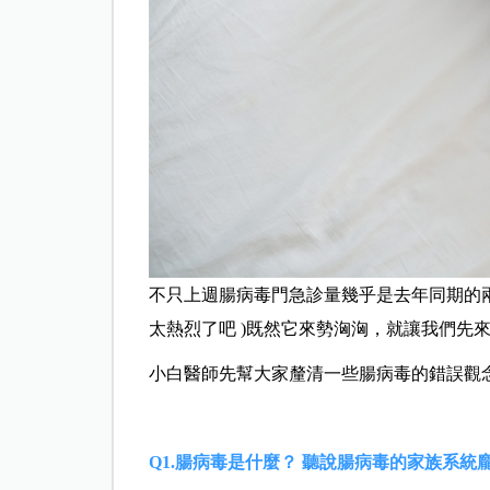
不只上週腸病毒門急診量幾乎是去年同期的兩
太熱烈了吧 )既然它來勢洶洶，就讓我們先
小白醫師先幫大家釐清一些腸病毒的錯誤觀
Q1.腸病毒是什麼？ 聽說腸病毒的家族系統