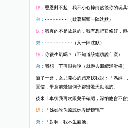
姊：
恩恩對不起，我不小心摔倒然後你的玩具
弟：
⋯⋯⋯⋯⋯（皺著眉頭一陣沈默）
姊：
我真的不是故意的，我有想把它修好，但
弟：
⋯⋯⋯⋯⋯⋯（又一陣沈默）
姊：
你很生氣嗎？（不知道該繼續說什麼）
弟：
我想一下再跟妳說（就跑去繼續溜滑梯）
過了一會，女兒開心的跑來找我說：「媽媽，
置信，畢竟前幾個例子都蠻驚天動地的。
後來上車後我再次跟兒子確認，深怕他會不會
媽：
「姊姊說你原諒她弄斷鴨鴨了」
弟：
「對啊，我不生氣她」