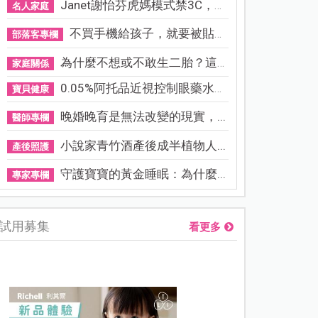
Janet謝怡芬虎媽模式禁3C，看...
名人家庭
不買手機給孩子，就要被貼「...
部落客專欄
為什麼不想或不敢生二胎？這8...
家庭關係
0.05%阿托品近視控制眼藥水納...
寶貝健康
晚婚晚育是無法改變的現實，...
醫師專欄
小說家青竹酒產後成半植物人...
產後照護
守護寶寶的黃金睡眠：為什麼...
專家專欄
試用募集
看更多