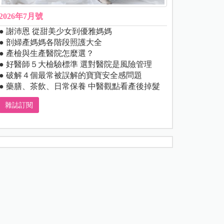
2026年7月號
● 謝沛恩 從甜美少女到優雅媽媽
● 剖婦產媽媽各階段照護大全
● 產檢與生產醫院怎麼選？
● 好醫師５大檢驗標準 選對醫院是風險管理
● 破解４個最常被誤解的寶寶安全感問題
● 藥膳、茶飲、日常保養 中醫觀點看產後掉髮
雜誌訂閱