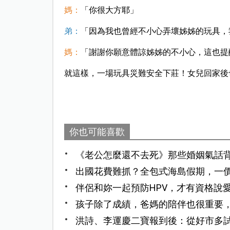
媽：
「你很大方耶」
弟：
「因為我也曾經不小心弄壞姊姊的玩具，
媽：
「謝謝你願意體諒姊姊的不小心，這也提
就這樣，一場玩具災難安全下莊！女兒回家後
你也可能喜歡
《老公怎麼還不去死》那些婚姻氣話
誰」，而是「我們怎麼並肩走下去」
出國花費難抓？全包式海島假期，一
伴侶和妳一起預防HPV，才有資格說
孩子除了成績，爸媽的陪伴也很重要
洪詩、李運慶二寶報到後：從好市多