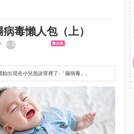
腸病毒懶人包（上）
6
收藏
分享
開始出現在小兒急診室裡了-「腸病毒」。