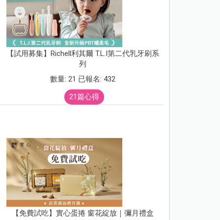
【試用募集】Richell利其爾 T.L.I第二代乳牙刷系
列
數量: 21 已報名: 432
21篇心得
【免費試吃】實心蛋捲 窗花綻放｜彌月禮盒