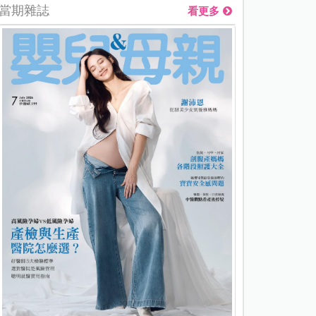
當期雜誌
看更多