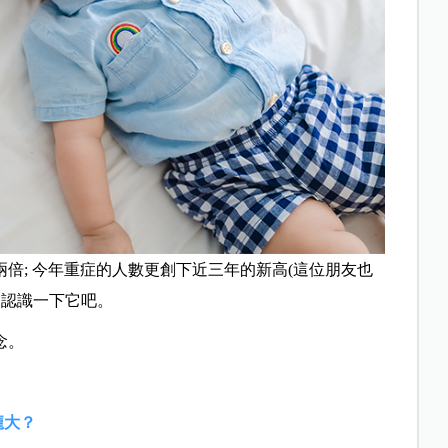
倍; 今年重症的人數更創下近三年的新高(這位朋友也
來認識一下它吧。
念。
龐大？