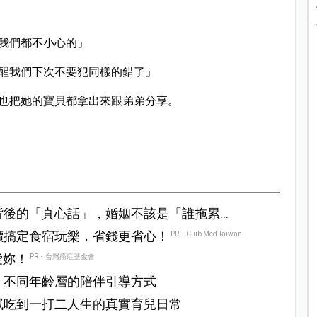
我們都不小心的」
醒我們下次不要犯同樣的錯了」
也把她的寶貝都拿出來跟弟弟分享。
背後的「真心話」，婚姻不該是「誰拖累
。
價搞定食宿玩樂，省錢更省心！
PR・Club Med Taiwan
愛妳！
PR・台灣癌症基金會
，不同年齡層的陪伴引導方式
試吃到一打二人生的真實育兒日常