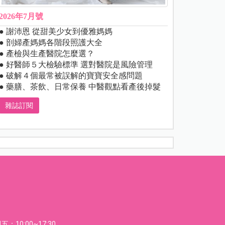
2026年7月號
● 謝沛恩 從甜美少女到優雅媽媽
● 剖婦產媽媽各階段照護大全
● 產檢與生產醫院怎麼選？
● 好醫師５大檢驗標準 選對醫院是風險管理
● 破解４個最常被誤解的寶寶安全感問題
● 藥膳、茶飲、日常保養 中醫觀點看產後掉髮
雜誌訂閱
：10:00~17:30