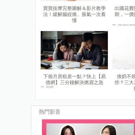
寶寶按摩完整圖解＆影片教學
出國花費
法！緩解腸絞痛、脹氣一次看
期，一價
懂
PR・Club Med Taiwa
下個月房租差一點？快上【易
換奶不
借網】三分鐘解決燃眉之急
些？三大
PR・易借網
熱門影音