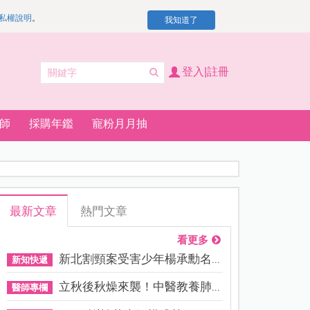
私權說明
。
我知道了
登入|註冊
師
採購年鑑
寵粉月月抽
最新文章
熱門文章
看更多
新北割頸案受害少年楊承勳名...
新知快遞
立秋後秋燥來襲！中醫教養肺...
醫師專欄