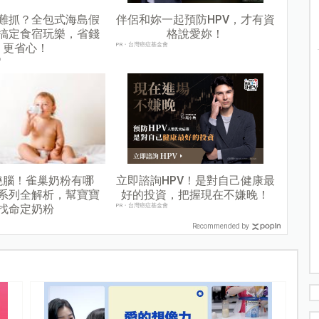
難抓？全包式海島假
伴侶和妳一起預防HPV，才有資
搞定食宿玩樂，省錢
格說愛妳！
更省心！
PR・台灣癌症基金會
n
燒腦！雀巢奶粉有哪
立即諮詢HPV！是對自己健康最
系列全解析，幫寶寶
好的投資，把握現在不嫌晚！
找命定奶粉
PR・台灣癌症基金會
Recommended by