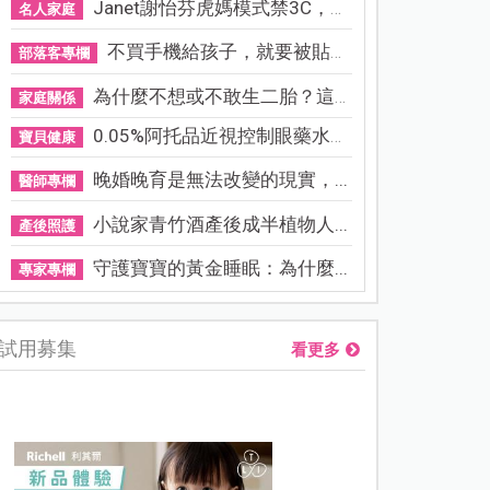
Janet謝怡芬虎媽模式禁3C，看...
名人家庭
不買手機給孩子，就要被貼「...
部落客專欄
為什麼不想或不敢生二胎？這8...
家庭關係
0.05%阿托品近視控制眼藥水納...
寶貝健康
晚婚晚育是無法改變的現實，...
醫師專欄
小說家青竹酒產後成半植物人...
產後照護
守護寶寶的黃金睡眠：為什麼...
專家專欄
試用募集
看更多