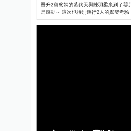
晉升2寶爸媽的藍鈞天與陳羽柔來到了嬰
是感動～ 這次也特別進行2人的默契考