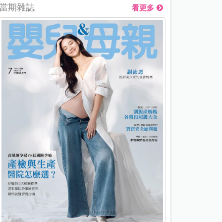
當期雜誌
看更多