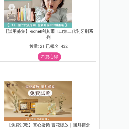
【試用募集】Richell利其爾 T.L.I第二代乳牙刷系
列
數量: 21 已報名: 432
21篇心得
【免費試吃】實心蛋捲 窗花綻放｜彌月禮盒