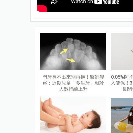
門牙長不出來別再拖！醫師觀
0.05%
察：近期兒童「多生牙」就診
入健保！3
人數持續上升
長關