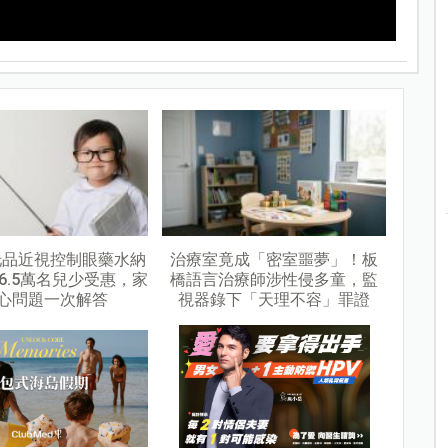
阿托品近視控制眼藥水納
治療室竟成「密室噩夢」！板
6.5萬名兒少受惠，家
橋語言治療師涉性侵多童，監
心問題一次解答
視器錄下「天理不容」罪證