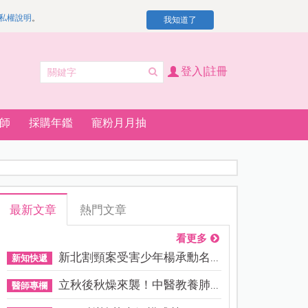
私權說明
。
我知道了
登入|註冊
師
採購年鑑
寵粉月月抽
最新文章
熱門文章
看更多
新北割頸案受害少年楊承勳名...
新知快遞
立秋後秋燥來襲！中醫教養肺...
醫師專欄