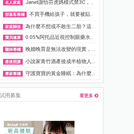
Janet謝怡芬虎媽模式禁3C，看...
名人家庭
不買手機給孩子，就要被貼「...
部落客專欄
為什麼不想或不敢生二胎？這8...
家庭關係
0.05%阿托品近視控制眼藥水納...
寶貝健康
晚婚晚育是無法改變的現實，...
醫師專欄
小說家青竹酒產後成半植物人...
產後照護
守護寶寶的黃金睡眠：為什麼...
專家專欄
試用募集
看更多