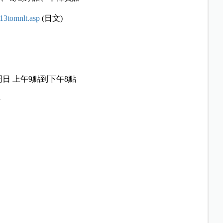
13tomnlt.asp
(日文)
日 上午9點到下午8點
語