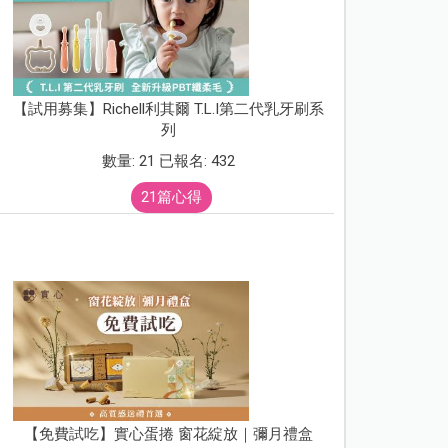
【試用募集】Richell利其爾 T.L.I第二代乳牙刷系
列
數量: 21 已報名: 432
21篇心得
【免費試吃】實心蛋捲 窗花綻放｜彌月禮盒