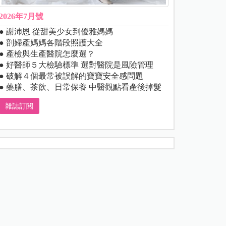
2026年7月號
● 謝沛恩 從甜美少女到優雅媽媽
● 剖婦產媽媽各階段照護大全
● 產檢與生產醫院怎麼選？
● 好醫師５大檢驗標準 選對醫院是風險管理
● 破解４個最常被誤解的寶寶安全感問題
● 藥膳、茶飲、日常保養 中醫觀點看產後掉髮
雜誌訂閱