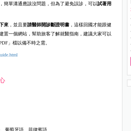
，簡單溝通應該沒問題，
但為了避免誤診，可以
試著用
下來
，
並且要
請醫師開診斷證明書
，這樣回國才能跟健
建置一個網站，幫助旅客了解就醫指南，
建議大家可以
PDF」檔以備不時之需。
uide.html
心
語、葡萄牙語、菲律賓語