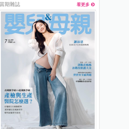
當期雜誌
看更多