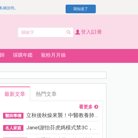
私權說明
。
我知道了
登入|註冊
師
採購年鑑
寵粉月月抽
最新文章
熱門文章
看更多
立秋後秋燥來襲！中醫教養肺...
醫師專欄
Janet謝怡芬虎媽模式禁3C，看...
名人家庭