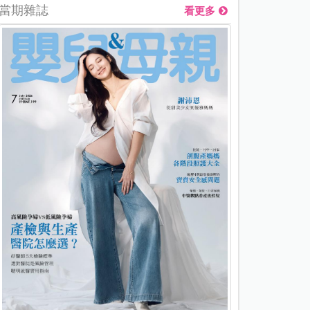
當期雜誌
看更多