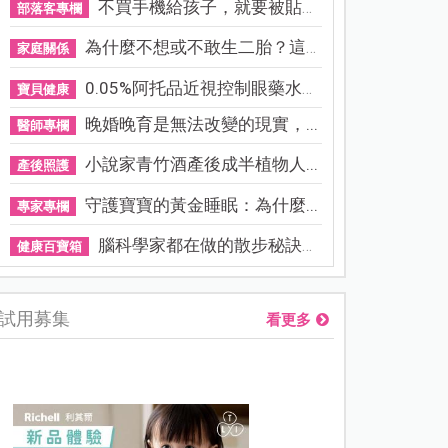
不買手機給孩子，就要被貼「...
部落客專欄
為什麼不想或不敢生二胎？這8...
家庭關係
0.05%阿托品近視控制眼藥水納...
寶貝健康
晚婚晚育是無法改變的現實，...
醫師專欄
小說家青竹酒產後成半植物人...
產後照護
守護寶寶的黃金睡眠：為什麼...
專家專欄
腦科學家都在做的散步秘訣！...
健康百寶箱
試用募集
看更多