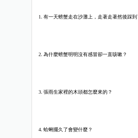
1. 有一天螃蟹走在沙灘上，走著走著然後踩
2. 為什麼螃蟹明明沒有感冒卻一直咳嗽？
3. 張雨生家裡的木頭都怎麼來的？
4. 蛤蜊擺久了會變什麼？