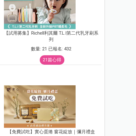
【試用募集】Richell利其爾 T.L.I第二代乳牙刷系
列
數量: 21 已報名: 432
21篇心得
【免費試吃】實心蛋捲 窗花綻放｜彌月禮盒