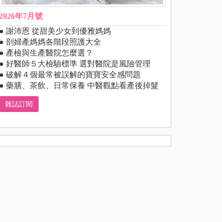
2026年7月號
● 謝沛恩 從甜美少女到優雅媽媽
● 剖婦產媽媽各階段照護大全
● 產檢與生產醫院怎麼選？
● 好醫師５大檢驗標準 選對醫院是風險管理
● 破解４個最常被誤解的寶寶安全感問題
● 藥膳、茶飲、日常保養 中醫觀點看產後掉髮
雜誌訂閱