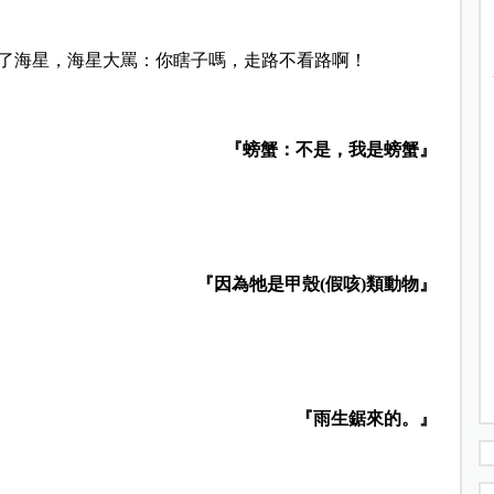
到了海星，海星大罵：你瞎子嗎，走路不看路啊！
『螃蟹：不是，我是螃蟹』
『因為牠是甲殼(假咳)類動物』
『雨生鋸來的。』