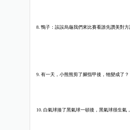
8. 鴨子：誒誒烏龜我們來比賽看誰先讚美對
9. 有一天，小熊熊剪了腳指甲後，牠變成了？
10. 白氣球揍了黑氣球一頓後，黑氣球很生氣