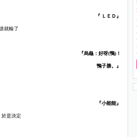
『 ＬＥＤ』
方誰就輸了
『烏龜：好呀(鴨)！
鴨子勝。』
『小能能』
，於是決定