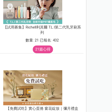
【試用募集】Richell利其爾 T.L.I第二代乳牙刷系
列
數量: 21 已報名: 432
21篇心得
【免費試吃】實心蛋捲 窗花綻放｜彌月禮盒