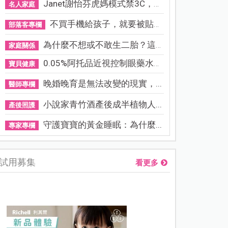
Janet謝怡芬虎媽模式禁3C，看...
名人家庭
不買手機給孩子，就要被貼「...
部落客專欄
為什麼不想或不敢生二胎？這8...
家庭關係
0.05%阿托品近視控制眼藥水納...
寶貝健康
晚婚晚育是無法改變的現實，...
醫師專欄
小說家青竹酒產後成半植物人...
產後照護
守護寶寶的黃金睡眠：為什麼...
專家專欄
試用募集
看更多