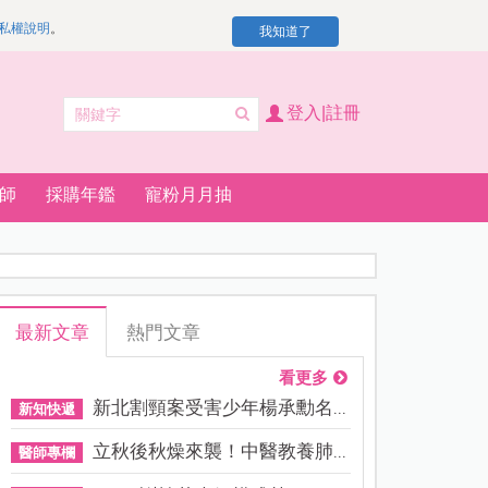
私權說明
。
我知道了
登入|註冊
師
採購年鑑
寵粉月月抽
最新文章
熱門文章
看更多
新北割頸案受害少年楊承勳名...
新知快遞
立秋後秋燥來襲！中醫教養肺...
醫師專欄