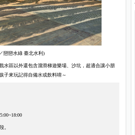
／
戀戀水綠 臺北水利)
戲水區以外還包含溜滑梯遊樂場、沙坑，超適合讓小朋
孩子來玩記得自備水或飲料唷～
:00~18:00
時段。