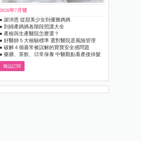
2026年7月號
● 謝沛恩 從甜美少女到優雅媽媽
● 剖婦產媽媽各階段照護大全
● 產檢與生產醫院怎麼選？
● 好醫師５大檢驗標準 選對醫院是風險管理
● 破解４個最常被誤解的寶寶安全感問題
● 藥膳、茶飲、日常保養 中醫觀點看產後掉髮
雜誌訂閱