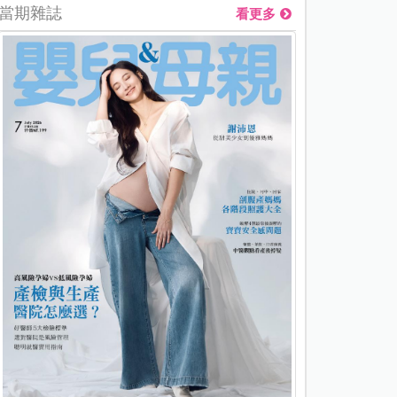
當期雜誌
看更多