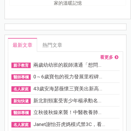
家的溫暖記憶
最新文章
熱門文章
看更多
兩歲幼幼班的親師溝通「想問...
親子教育
0～6歲寶包的視力發展里程碑...
醫師專欄
43歲安海瑟薇懷三寶美出新高...
名人家庭
新北割頸案受害少年楊承勳名...
新知快遞
立秋後秋燥來襲！中醫教養肺...
醫師專欄
Janet謝怡芬虎媽模式禁3C，看...
名人家庭