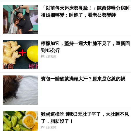
「以前每天起床都臭臉！」陳彥婷曝分房睡
後婚姻轉變：睡飽了，看老公都變帥
檸檬加它，堅持一週大肚腩不見了，重新回
到45公斤
PR（新素簡）
寶包一睡醒就滿頭大汗？原來是它惹的禍
雞蛋這樣吃 連吃3天肚子平了，大肚腩不見
了，脂肪沒了！
PR（新素簡）