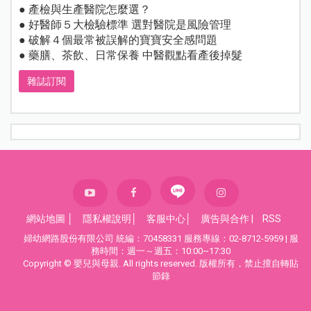
● 產檢與生產醫院怎麼選？
● 好醫師５大檢驗標準 選對醫院是風險管理
● 破解４個最常被誤解的寶寶安全感問題
● 藥膳、茶飲、日常保養 中醫觀點看產後掉髮
雜誌訂閱
網站地圖
│
隱私權說明
│
客服中心
│
廣告與合作
|
RSS
婦幼網路股份有限公司 統編：70458331 服務專線：02-8712-5959 | 服
務時間：週一～週五：10:00~17:30
Copyright © 嬰兒與母親. All rights reserved. 版權所有，禁止擅自轉貼
節錄