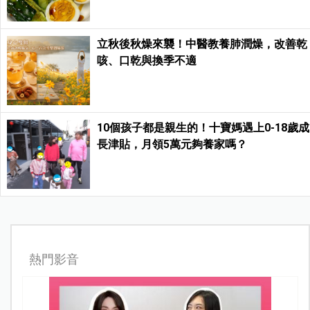
立秋後秋燥來襲！中醫教養肺潤燥，改善乾
咳、口乾與換季不適
10個孩子都是親生的！十寶媽遇上0-18歲成
長津貼，月領5萬元夠養家嗎？
熱門影音