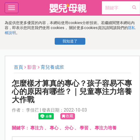
Toggle
navigation
為提供您更多優質的內容，本網站使用cookies分析技術。若繼續閱覽本網站內
容，即表示您同意我們使用 cookies， 關於更多cookies資訊請閱讀我們的
隱私
權說明
。
我知道了
首頁
影音
育兒養成班
怎麼樣才算真的專心？孩子容易不專
心的原因有哪些？｜兒童專注力培養
大作戰
作者： 李佳芢 | 發表日期：2022-10-03
收藏
關鍵字：
專注力
、
專心
、
分心
、
學習
、
專注力培養