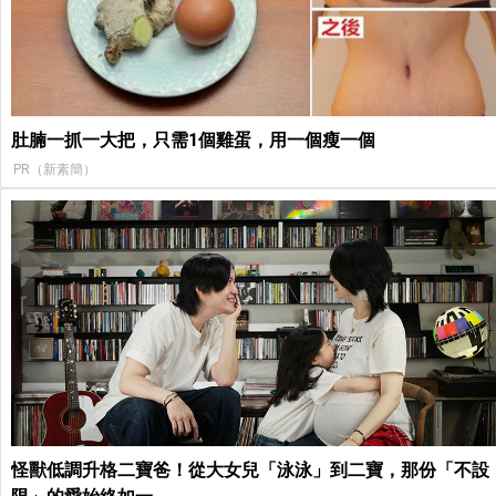
肚腩一抓一大把，只需1個雞蛋，用一個瘦一個
PR（新素簡）
怪獸低調升格二寶爸！從大女兒「泳泳」到二寶，那份「不設