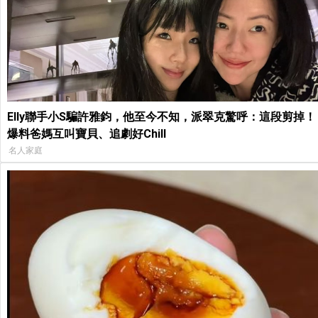
Elly聯手小S騙許雅鈞，他至今不知，派翠克驚呼：這段剪掉！
爆料爸媽互叫寶貝、追劇好Chill
名人家庭