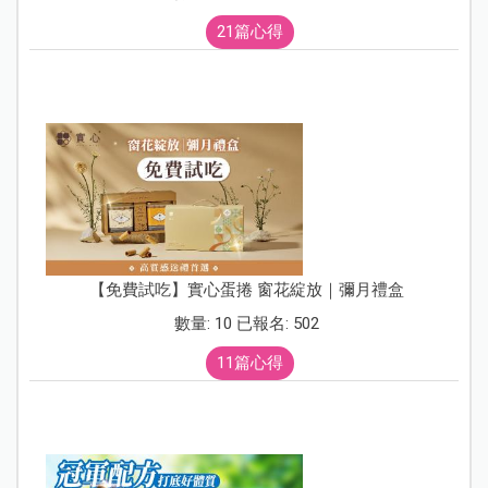
21篇心得
【免費試吃】實心蛋捲 窗花綻放｜彌月禮盒
數量: 10 已報名: 502
11篇心得