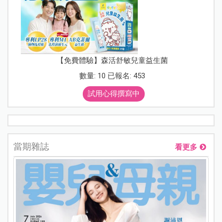
【免費體驗】森活舒敏兒童益生菌
數量: 10 已報名: 453
試用心得撰寫中
當期雜誌
看更多