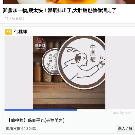
雞蛋加一物,瘦太快！溼氣排出了,大肚腩也偷偷溜走了
PR（新素簡）
仙桃牌
PR
ads by popIn
【仙桃牌】保血平丸(去羚羊角)
深入了解
觀看次數 64,304次