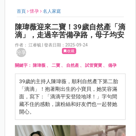
首頁
懷孕
名人家庭
陳瑋薇迎來二寶！39歲自然產「滴
滴」，走過辛苦備孕路，母子均安
作者： 江睿毓 | 發表日期：2025-09-24
收藏
分享
關鍵字：
陳瑋薇
、
二寶
、
自然產
、
試管寶寶
、
備孕
39歲的主持人陳瑋薇，順利自然產下第二胎
「滴滴」！抱著剛出生的小寶貝，她笑容滿
面，寫下：「滴滴平安登陸地球！」字句間
藏不住的感動，讓粉絲和好友們也一起替她
開心。