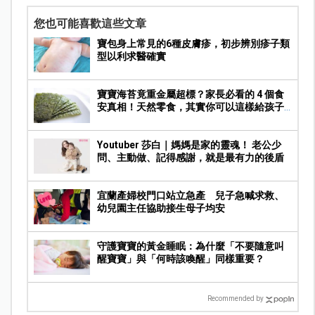
您也可能喜歡這些文章
寶包身上常見的6種皮膚疹，初步辨別疹子類
型以利求醫確實
寶寶海苔竟重金屬超標？家長必看的 4 個食
安真相！天然零食，其實你可以這樣給孩子
吃
Youtuber 莎白｜媽媽是家的靈魂！ 老公少
問、主動做、記得感謝，就是最有力的後盾
宜蘭產婦校門口站立急產 兒子急喊求救、
幼兒園主任協助接生母子均安
守護寶寶的黃金睡眠：為什麼「不要隨意叫
醒寶寶」與「何時該喚醒」同樣重要？
Recommended by