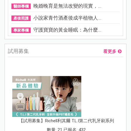
晚婚晚育是無法改變的現實，...
醫師專欄
小說家青竹酒產後成半植物人...
產後照護
守護寶寶的黃金睡眠：為什麼...
專家專欄
試用募集
看更多
【試用募集】Richell利其爾 T.L.I第二代乳牙刷系列
數量: 21 已報名: 432