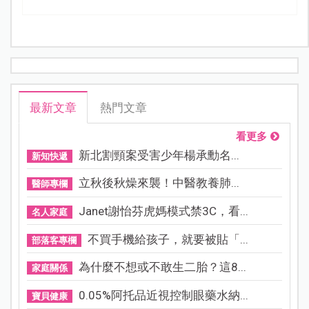
最新文章
熱門文章
看更多
新北割頸案受害少年楊承勳名...
新知快遞
立秋後秋燥來襲！中醫教養肺...
醫師專欄
Janet謝怡芬虎媽模式禁3C，看...
名人家庭
不買手機給孩子，就要被貼「...
部落客專欄
為什麼不想或不敢生二胎？這8...
家庭關係
0.05%阿托品近視控制眼藥水納...
寶貝健康