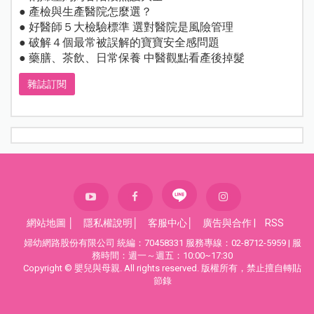
● 產檢與生產醫院怎麼選？
● 好醫師５大檢驗標準 選對醫院是風險管理
● 破解４個最常被誤解的寶寶安全感問題
● 藥膳、茶飲、日常保養 中醫觀點看產後掉髮
雜誌訂閱
網站地圖
│
隱私權說明
│
客服中心
│
廣告與合作
|
RSS
婦幼網路股份有限公司 統編：70458331 服務專線：02-8712-5959 | 服
務時間：週一～週五：10:00~17:30
Copyright © 嬰兒與母親. All rights reserved. 版權所有，禁止擅自轉貼
節錄