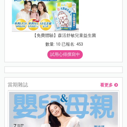
【免費體驗】森活舒敏兒童益生菌
數量: 10 已報名: 453
試用心得撰寫中
當期雜誌
看更多