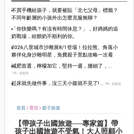
不買手機給孩子，就要被貼「北七父母」標籤？
不同年齡層的小孩外出怎麼克服無聊？
「你快樂嗎？有沒有時間休息？」，好媽媽的追
奶戰場，給餵奶不順利的你。
2026八里城市沙雕展8/1登場！拉拉熊、角落小
夥伴化身沙雕明星，免費親子景點攻略一次看
減肥首選，檸檬加它，堅持一週，腰細了，...
PR・新素簡
起床就先做件事，沒三天小腹就不見了! ...
PR・新素簡
首頁
育兒
親子旅遊
【帶孩子出國旅遊──專家篇】帶
孩子出國旅遊不受氣！大人照顧小