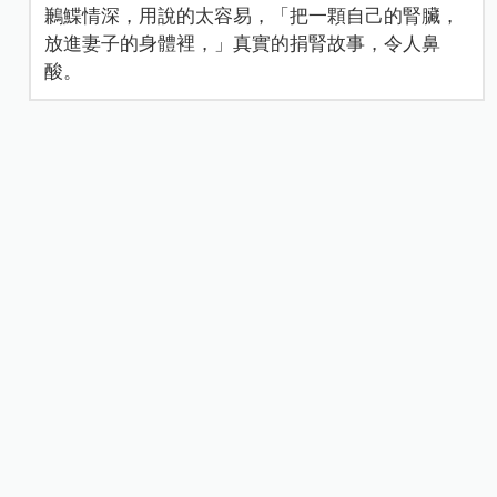
鶼鰈情深，用說的太容易，「把一顆自己的腎臟，
放進妻子的身體裡，」真實的捐腎故事，令人鼻
酸。