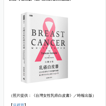
（照片提供：《台灣女性乳癌白皮書》／時報出版）
【
這裡買
】