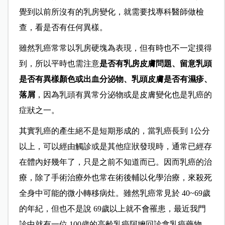
覺到以前所沒有的乳房變化，就需要找專科醫師做檢
查，看是否有任何異樣。
雖然乳癌常常以乳房硬塊為表現，但有時也不一定摸得
到，所以平時也需注意
是否有乳房皮膚問題、留意乳頭
是否有異樣顏色或出血分泌物、乳頭皮膚是否有濕疹、
落屑
，因為乳頭有異常分泌物或是皮膚變化也是乳癌的
症狀之一。
其實乳癌的產生絕不是短期形成的，當乳癌長到 1公分
以上，可以經由觸診或是其他症狀發現時，通常已經存
在體內好幾年了，只是之前不知道而已。因而乳癌的治
療，除了手術治療外也常在術後輔以化學治療，來殺死
全身中可能的微小轉移病灶。雖然乳癌常見於 40~69歲
的年紀，但也不是說 69歲以上就不會罹患，最近我門
診中就有一位 100歲的高齡乳癌阿嬤回診拿乳癌藥物，