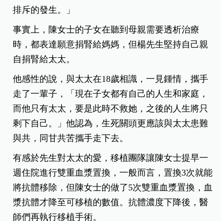
排斥的發生。」
事實上，陳女士的子女在聽到母親需要透析治療
時，都表達願意捐腎給媽媽，但楊先生堅持自己親
自捐腎給太太。
他感性的說，與太太在18歲相識，一見鍾情，攜手
走了一輩子，「現在子女都有自己的人生和家庭，
而他只有太太，要是此時不救她，之後的人生將只
剩下自己。」他認為，生死關頭更應該與太太患難
與共，同甘共苦攜手走下去。
有感於先生對太太的愛，移植團隊讓陳女士提早一
週住院進行雙重血漿置換，一般而言，置換3次就能
將抗體移除，但陳女士的做了5次雙重血漿置換，血
漿抗體才降至可移植的數值。抗體濃度下降後，醫
師們再執行移植手術。