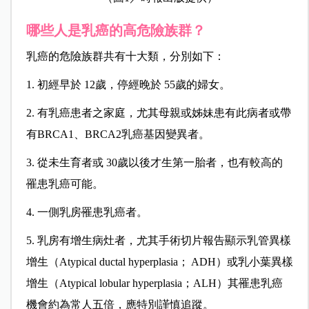
哪些人是乳癌的高危險族群？
乳癌的危險族群共有十大類，分別如下：
1. 初經早於 12歲，停經晚於 55歲的婦女。
2. 有乳癌患者之家庭，尤其母親或姊妹患有此病者或帶
有BRCA1、BRCA2乳癌基因變異者。
3. 從未生育者或 30歲以後才生第一胎者，也有較高的
罹患乳癌可能。
4. 一側乳房罹患乳癌者。
5. 乳房有增生病灶者，尤其手術切片報告顯示乳管異樣
增生（Atypical ductal hyperplasia； ADH）或乳小葉異樣
增生（Atypical lobular hyperplasia；ALH）其罹患乳癌
機會約為常人五倍，應特別謹慎追蹤。