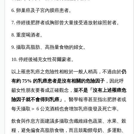
6. 卵巢癌及子宮內膜癌患者。
7. 停經後肥胖者或胸部曾大量接受過放射線照射者。
8. 重度喝酒者。
9. 攝取高脂肪、高熱量食物的婦女。
10. 停經後補充女性荷爾蒙者。
以上罹患乳癌之危險性相較於一般人稍高，不過由於
仍
有約 75% 的乳癌患者是沒有相關的危險因子
，因此呼
籲女性朋友要養成正確觀念，
並不是「沒有上述罹癌危
險因子就不會得到乳癌」
。醫學報導甚至指出肥胖者或
每天攝取＞ 6 公克酒精也會增加乳癌復發及死亡率。
飲食與作息方面建議多攝取含纖維綠色蔬菜、水果、榖
糧，避免偏食高脂肪食物，而且鼓勵餵母奶、多運動、