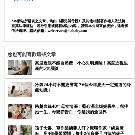
*本網站所發表之文章，均由《嬰兒與母親》及其他相關著作權人依法擁
有其法律權益，若欲引用或轉載網站內容， 請與本公司來信接洽，違者將
依法處理。聯絡信箱：
webservice@mababy.com
您也可能喜歡這些文章
高度近視不能自然產，小心失明風險！高度近視生
產的5大風險
冷氣24小時不關更省電？6個今年夏天一定知道的冷
氣知識！
跨越血緣40年母女情深！藍心湄非媽媽親生，卻疼
她一生，母親節告白：你是我的全世界
孩子念書、寫作業總要人盯？親職作家「綠君麻
麻」用4個學習習慣，養出2個資優且自律的孩子