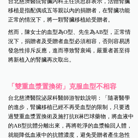
台北慈濟醫院腎臟內科主任洪思群表示，活體腎臟
移植是指配偶或五等親以內的捐贈者，在腎臟功能
正常的情況下，將一顆腎臟移植給受贈者。
然而，陳女士的血型為O型、先生為AB型，正常情
況下，捐贈者及受贈者血型必須相容，否則容易誘
發急性排斥反應，進而導致腎衰竭，嚴重者甚至得
將新植入的腎臟再次取出。
「雙重血漿置換術」克服血型不相容
台北慈濟醫院泌尿科醫師游智欽說明：「隨著醫學
的進步，腎臟移植已經不再受血型的限制，只要透
過雙重血漿置換術及施打抗B淋巴球藥物，將血液中
的AB型抗體分離出來，再將乾淨的血漿輸回人體，
就能降低血液中的抗體濃度，避免受贈者產生急性