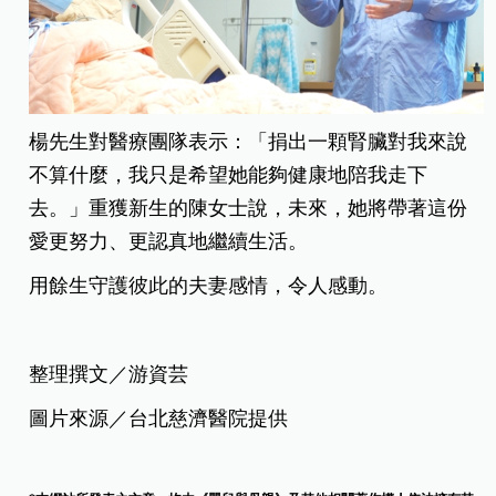
楊先生對醫療團隊表示：「捐出一顆腎臟對我來說
不算什麼，我只是希望她能夠健康地陪我走下
去。」重獲新生的陳女士說，未來，她將帶著這份
愛更努力、更認真地繼續生活。
用餘生守護彼此的夫妻感情，令人感動。
整理撰文／游資芸
圖片來源／台北慈濟醫院提供