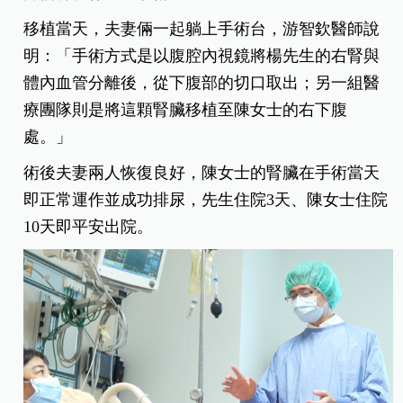
移植當天，夫妻倆一起躺上手術台，游智欽醫師說
明：「手術方式是以腹腔內視鏡將楊先生的右腎與
體內血管分離後，從下腹部的切口取出；另一組醫
療團隊則是將這顆腎臟移植至陳女士的右下腹
處。」
術後夫妻兩人恢復良好，陳女士的腎臟在手術當天
即正常運作並成功排尿，先生住院3天、陳女士住院
10天即平安出院。