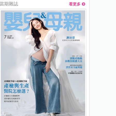
當期雜誌
看更多