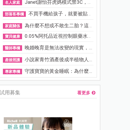
Janet謝怡芬虎媽模式禁3C，看...
名人家庭
不買手機給孩子，就要被貼「...
部落客專欄
為什麼不想或不敢生二胎？這8...
家庭關係
0.05%阿托品近視控制眼藥水納...
寶貝健康
晚婚晚育是無法改變的現實，...
醫師專欄
小說家青竹酒產後成半植物人...
產後照護
守護寶寶的黃金睡眠：為什麼...
專家專欄
試用募集
看更多