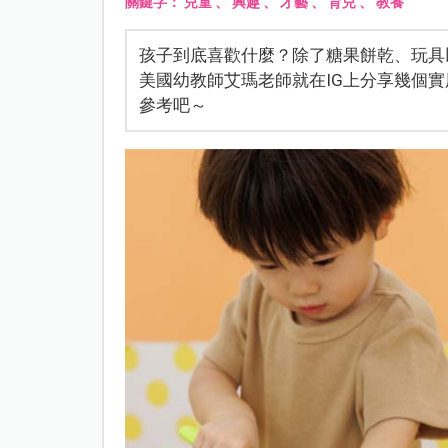
關鍵字：
兒童
、
興趣
、
才藝
、
育兒
、
教養
孩子到底喜歡什麼？除了糖果餅乾、玩具
美國幼教師艾瑪老師就在IG上分享幾個
參考吧～