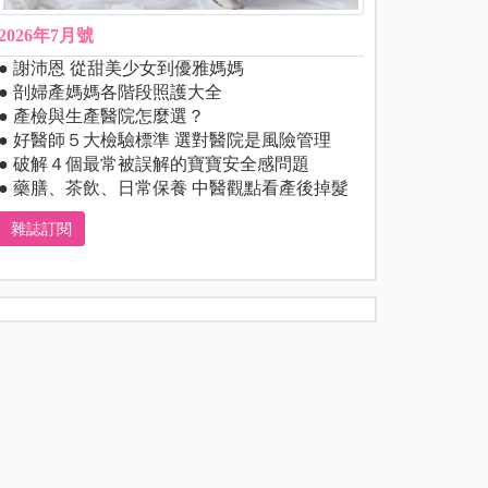
2026年7月號
● 謝沛恩 從甜美少女到優雅媽媽
● 剖婦產媽媽各階段照護大全
● 產檢與生產醫院怎麼選？
● 好醫師５大檢驗標準 選對醫院是風險管理
● 破解４個最常被誤解的寶寶安全感問題
● 藥膳、茶飲、日常保養 中醫觀點看產後掉髮
雜誌訂閱