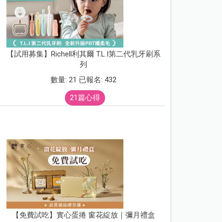
【試用募集】Richell利其爾 T.L.I第二代乳牙刷系
列
數量: 21 已報名: 432
21篇心得
【免費試吃】實心蛋捲 窗花綻放｜彌月禮盒