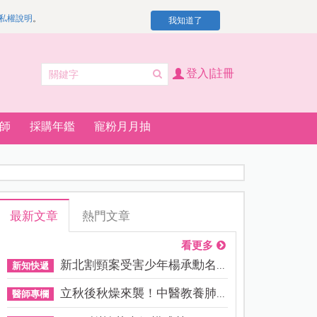
私權說明
。
我知道了
登入|註冊
師
採購年鑑
寵粉月月抽
最新文章
熱門文章
看更多
新北割頸案受害少年楊承勳名...
新知快遞
立秋後秋燥來襲！中醫教養肺...
醫師專欄