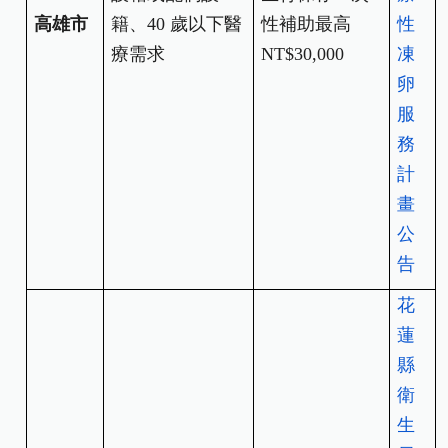
高雄市
籍、40 歲以下醫
性補助最高
性
療需求
NT$30,000
凍
卵
服
務
計
畫
公
告
花
蓮
縣
衛
生