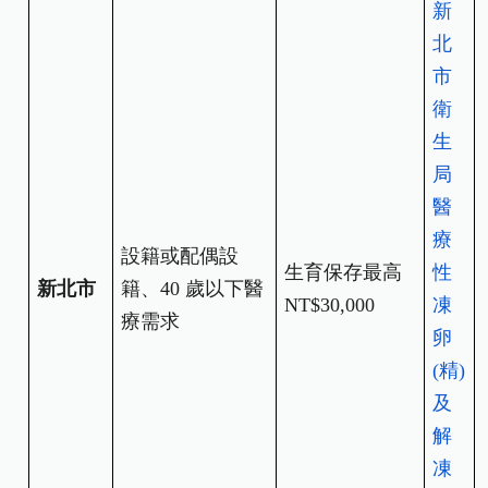
新
北
市
衛
生
局
醫
療
設籍或配偶設
生育保存最高
性
新北市
籍、40 歲以下醫
NT$30,000
凍
療需求
卵
(
精)
及
解
凍