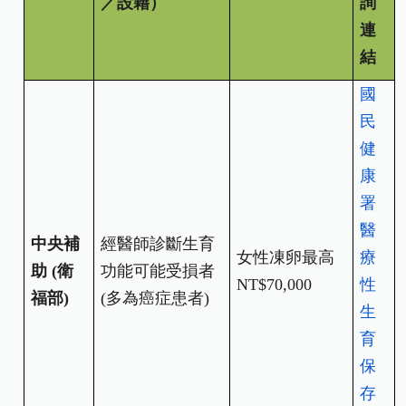
／設籍）
詢
連
結
國
民
健
康
署
醫
中央補
經醫師診斷生育
女性凍卵最高
療
助 (衛
功能可能受損者
NT$70,000
性
福部)
(多為癌症患者)
生
育
保
存