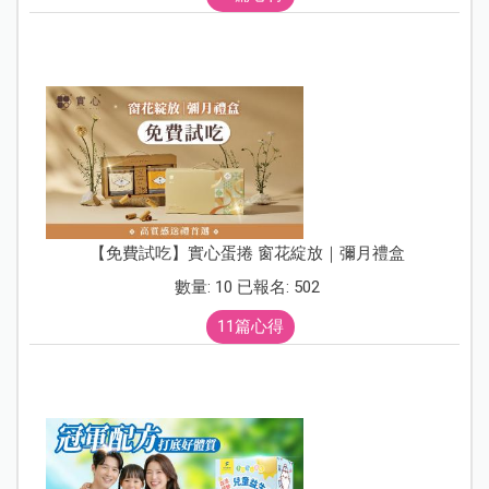
【免費試吃】實心蛋捲 窗花綻放｜彌月禮盒
數量: 10 已報名: 502
11篇心得