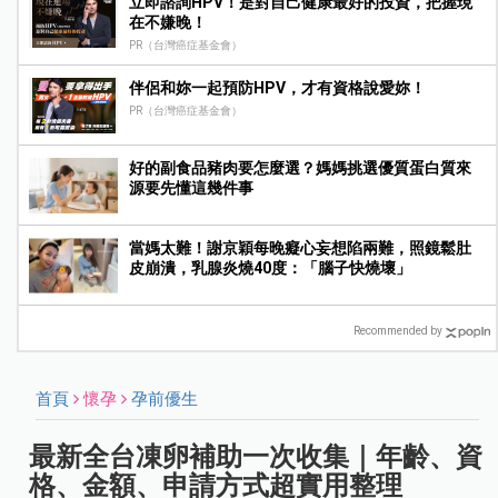
立即諮詢HPV！是對自己健康最好的投資，把握現
在不嫌晚！
PR（台灣癌症基金會）
伴侶和妳一起預防HPV，才有資格說愛妳！
PR（台灣癌症基金會）
好的副食品豬肉要怎麼選？媽媽挑選優質蛋白質來
源要先懂這幾件事
當媽太難！謝京穎每晚癡心妄想陷兩難，照鏡鬆肚
皮崩潰，乳腺炎燒40度：「腦子快燒壞」
Recommended by
首頁
懷孕
孕前優生
最新全台凍卵補助一次收集｜年齡、資
格、金額、申請方式超實用整理