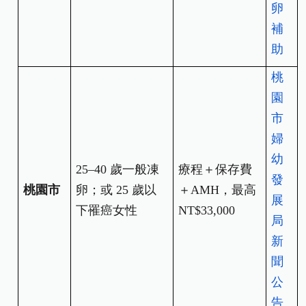
卵
補
助
桃
園
市
婦
幼
25–40
歲一般凍
療程＋保存費
發
桃園市
卵；或 25 歲以
＋AMH，最高
展
下罹癌女性
NT$33,000
局
新
聞
公
告