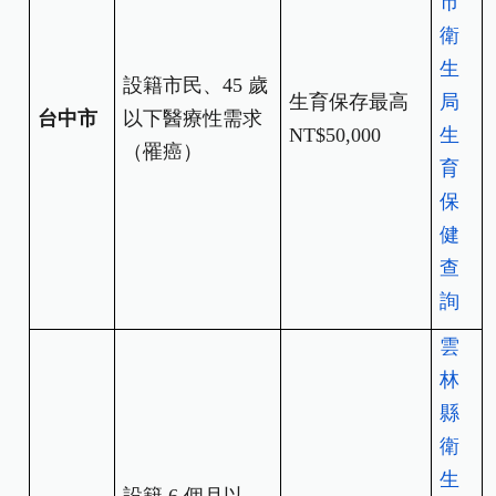
市
衛
生
設籍市民、45
歲
生育保存最高
局
台中市
以下醫療性需求
NT$50,000
生
（罹癌）
育
保
健
查
詢
雲
林
縣
衛
生