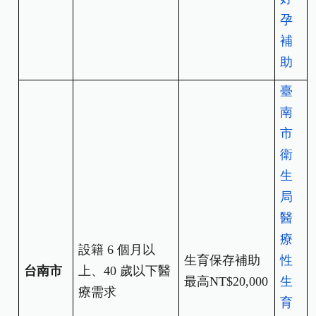
孕
補
助
臺
南
市
衛
生
局
醫
療
設籍 6 個月以
生育保存補助
性
台南市
上、40 歲以下醫
最高NT$20,000
生
療需求
育