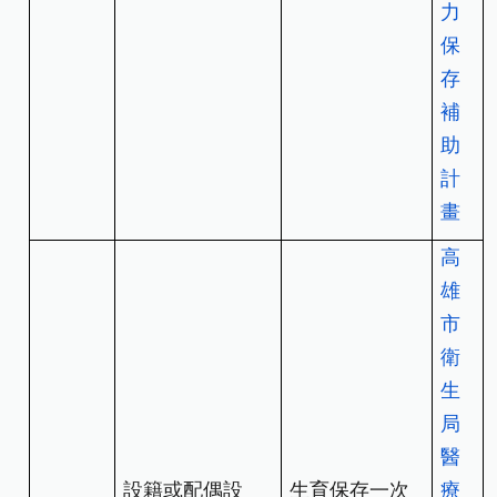
力
保
存
補
助
計
畫
高
雄
市
衛
生
局
醫
設籍或配偶設
生育保存一次
療