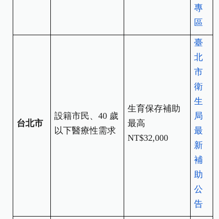
專
區
臺
北
市
衛
生
生育保存補助
設籍市民、40
歲
局
台北市
最高
以下醫療性需求
最
NT$32,000
新
補
助
公
告