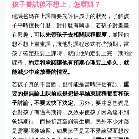
孩子嘗試後不想上，怎麼辦？
建議爸媽在上課前要先評估孩子的狀況，
了解孩
子平時擅長什麼，對什麼有興趣，若孩子對畫畫
有興趣，
可以
先帶孩子去相關課程觀摩
，並問他
想不想上畫畫課，讓他對課程形式有些預期
，
當
孩子確定想要上課時，就跟他約定要上完一期8堂
課程，
約定和承諾讓他有預期心理要上多久，就
能減少中途放棄的情況。
若孩子真的不喜歡，也可能是當時評估有誤，
重
要的是無論上課前或是想提早結束課程都要和孩
子討論，不要太快下決定
。另外，要注意爸媽是
否對孩子有過高期待，反效果使孩子因為達不到
爸媽期待，而挫折甚至崩潰生病。
另外不少
才藝
是需要課後練習，
如果孩子是因不愛練習而想放