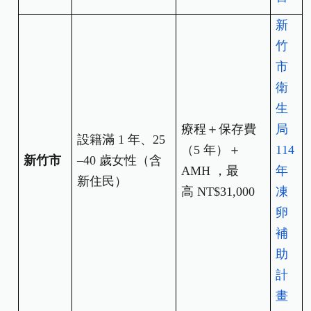
新
竹
市
衛
生
療程＋保存費
局
設籍滿 1 年、25
（5 年）＋
114
新竹市
–40 歲女性（含
AMH ，最
年
新住民）
高 NT$31,000
凍
卵
補
助
計
畫