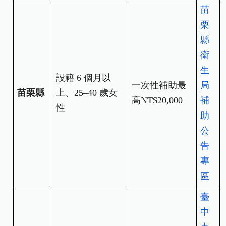
苗
栗
縣
衛
生
設籍 6 個月以
一次性補助最
局
苗栗縣
上、25–40 歲女
高NT$20,000
補
性
助
公
告
專
區
臺
中