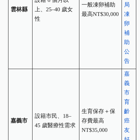
設籍 6 個月以
一般凍卵補助
局
雲林縣
上、25–40 歲女
最高NT$30,000
凍
性
卵
補
助
公
告
嘉
義
市
育
生育保存＋保
齡
設籍市民、18–
嘉義市
存費最高
癌
45
歲醫療性需求
NT$35,000
友
好