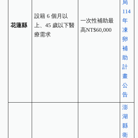
局
114
設籍 6 個月以
一次性補助最
年
花蓮縣
上、45 歲以下醫
高NT$60,000
凍
療需求
卵
補
助
計
畫
公
告
澎
湖
縣
衛