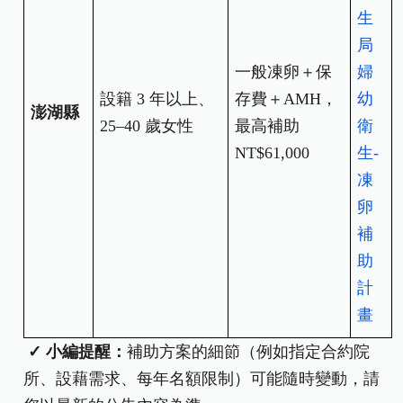
生
局
一般凍卵＋保
婦
設籍 3 年以上、
存費＋AMH，
幼
澎湖縣
25–40 歲女性
最高補助
衛
NT$61,000
生-
凍
卵
補
助
計
畫
✓ 小編提醒：
補助方案的細節（例如指定合約院
所、設藉需求、每年名額限制）可能隨時變動，請