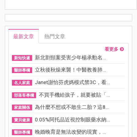
最新文章
熱門文章
看更多
新北割頸案受害少年楊承勳名...
新知快遞
立秋後秋燥來襲！中醫教養肺...
醫師專欄
Janet謝怡芬虎媽模式禁3C，看...
名人家庭
不買手機給孩子，就要被貼「...
部落客專欄
為什麼不想或不敢生二胎？這8...
家庭關係
0.05%阿托品近視控制眼藥水納...
寶貝健康
晚婚晚育是無法改變的現實，...
醫師專欄