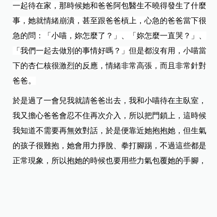
一起待在家，那時候她和爸爸阿包醫生不曉得發生了什麼
事，她就情緒崩潰，甚至跟爸爸槓上，心急的爸爸當下很
急的問：「小喵，妳怎麼了？」、「妳怎麼一直哭？」、
「我們一起去做別的事情好嗎？」但是都沒有用，小喵當
下的杏仁核很激烈的反應，情緒非常高張，而且非常針對
爸爸。
於是過了一會兒我就請爸爸出去，我和小喵待在主臥室，
我又擔心爸爸會忍不住再次介入，所以把門鎖上，這時候
我知道不需要再無效對話，於是便靠近她抱抱她，但生氣
的孩子很難抱，她會用力掙脫、拳打腳踢，不過這些都是
正常現象，所以抱她的時候也要用些力氣包覆她的手腳，
除了溫暖呵護，擁抱也會使身體分泌血清素，有助於穩定
情緒，同時我也輕聲地說：「妳很生氣，我知道。」接著
再放開手、保持一點距離做自己的事。