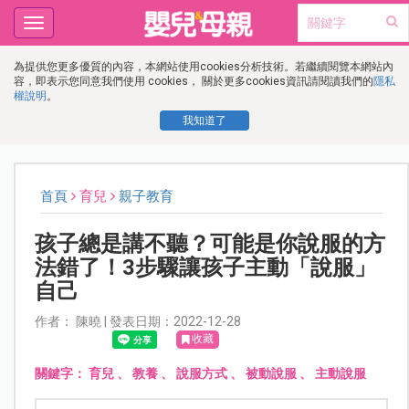
Toggle
navigation
為提供您更多優質的內容，本網站使用cookies分析技術。若繼續閱覽本網站內
容，即表示您同意我們使用 cookies， 關於更多cookies資訊請閱讀我們的
隱私
權說明
。
我知道了
首頁
育兒
親子教育
孩子總是講不聽？可能是你說服的方
法錯了！3步驟讓孩子主動「說服」
自己
作者： 陳曉 | 發表日期：2022-12-28
收藏
關鍵字：
育兒
、
教養
、
說服方式
、
被動說服
、
主動說服