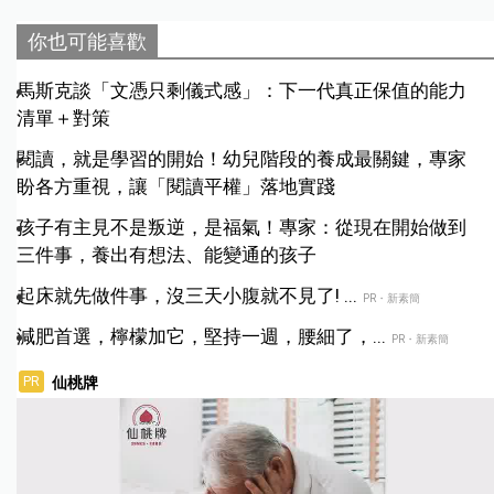
你也可能喜歡
馬斯克談「文憑只剩儀式感」：下一代真正保值的能力
清單＋對策
閱讀，就是學習的開始！幼兒階段的養成最關鍵，專家
盼各方重視，讓「閱讀平權」落地實踐
孩子有主見不是叛逆，是福氣！專家：從現在開始做到
三件事，養出有想法、能變通的孩子
起床就先做件事，沒三天小腹就不見了! ...
PR・新素簡
減肥首選，檸檬加它，堅持一週，腰細了，...
PR・新素簡
仙桃牌
PR