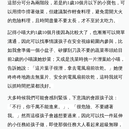
這部分可分為兩階段，若是約1歲10個月以下的小寶包，可
以用揹巾揹著做菜，但建議製作輕食料理，避免需開大火
的危險料理，且時間盡量不要太長，才不至於太吃力。
記得小喵大約1歲10個月後因為比較大了，也漸漸可以簡單
溝通，因此可以找事情讓孩子在安全視線範圍內參與，比
如我會準備一個小盆子、矽膠刮刀及不要的蔬菜蒂頭給目
前2歲的小喵讓她炒菜；又或是洗菜時挑一片溼葉給小喵，
告訴她說：「這片葉子很溼，拿去電風扇前吹乾。」她便
咚咚咚地跑去無葉片、安全的電風扇前吹乾，這時我就可
以抓時間把菜都洗好。
大多時候我們可能會感到緊張，下意識的會跟孩子說：
「不行，你千萬不能進來。」、「很危險、不要纏著
我。」然而這樣孩子會越想要過來，因此可以找一件延伸
的小任務給孩子做，即使那個任務大人看起來超級無聊，