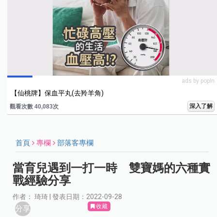
ads by popIn
【仙桃牌】保血平丸(去羚羊角)
深入了解
觀看次數 40,083次
首頁
專欄
部落客專欄
當育兒遇到一打一時 雙寶媽的六種實
戰經驗分享
作者： 琦琦 | 發表日期：2022-09-28
收藏
分享