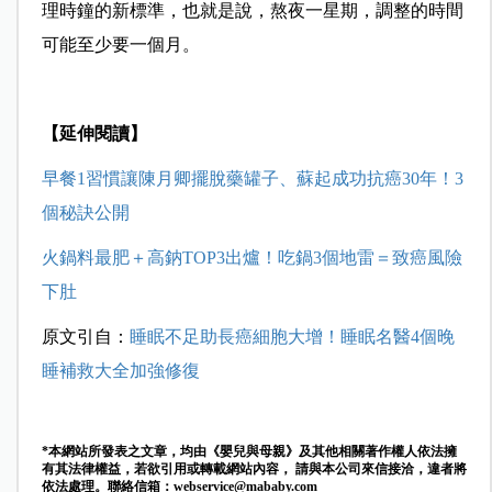
理時鐘的新標準，也就是說，熬夜一星期，調整的時間
可能至少要一個月。
【延伸閱讀】
早餐1習慣讓陳月卿擺脫藥罐子、蘇起成功抗癌30年！3
個秘訣公開
火鍋料最肥＋高鈉TOP3出爐！吃鍋3個地雷＝致癌風險
下肚
原文引自：
睡眠不足助長癌細胞大增！睡眠名醫4個晚
睡補救大全加強修復
*本網站所發表之文章，均由《嬰兒與母親》及其他相關著作權人依法擁
有其法律權益，若欲引用或轉載網站內容， 請與本公司來信接洽，違者將
依法處理。聯絡信箱：
webservice@mababy.com