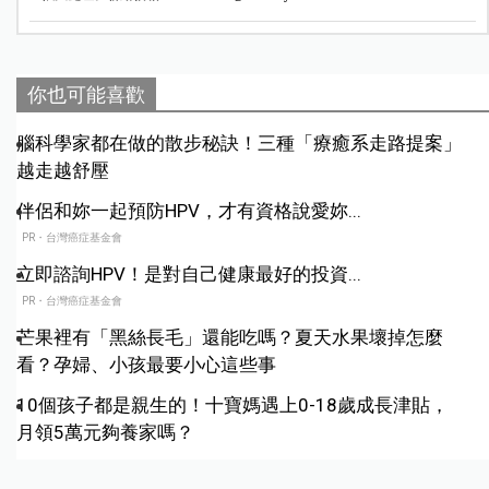
你也可能喜歡
腦科學家都在做的散步秘訣！三種「療癒系走路提案」
越走越舒壓
伴侶和妳一起預防HPV，才有資格說愛妳...
PR・台灣癌症基金會
立即諮詢HPV！是對自己健康最好的投資...
PR・台灣癌症基金會
芒果裡有「黑絲長毛」還能吃嗎？夏天水果壞掉怎麼
看？孕婦、小孩最要小心這些事
10個孩子都是親生的！十寶媽遇上0-18歲成長津貼，
月領5萬元夠養家嗎？