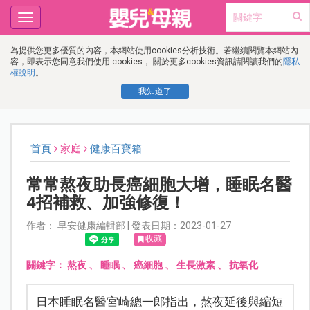
Toggle
navigation
為提供您更多優質的內容，本網站使用cookies分析技術。若繼續閱覽本網站內
容，即表示您同意我們使用 cookies， 關於更多cookies資訊請閱讀我們的
隱私
權說明
。
我知道了
首頁
家庭
健康百寶箱
常常熬夜助長癌細胞大增，睡眠名醫
4招補救、加強修復！
作者： 早安健康編輯部 | 發表日期：2023-01-27
收藏
關鍵字：
熬夜
、
睡眠
、
癌細胞
、
生長激素
、
抗氧化
日本睡眠名醫宮崎總一郎指出，熬夜延後與縮短