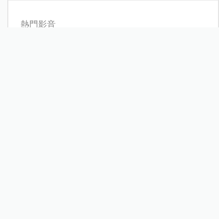
熱門影音
樓心潼，活出自己！欣喜迎接「小毛豆」開啟幸福新篇
章