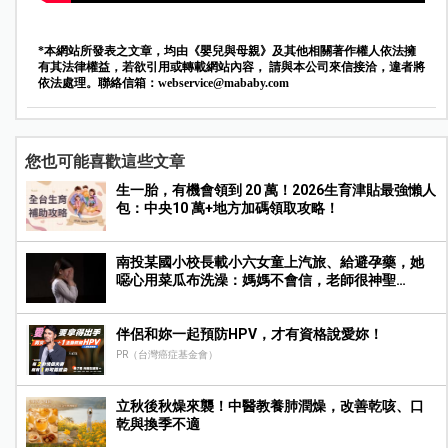
*本網站所發表之文章，均由《嬰兒與母親》及其他相關著作權人依法擁
有其法律權益，若欲引用或轉載網站內容， 請與本公司來信接洽，違者將
依法處理。聯絡信箱：
webservice@mababy.com
您也可能喜歡這些文章
生一胎，有機會領到 20 萬！2026生育津貼最強懶人
包：中央10 萬+地方加碼領取攻略！
南投某國小校長載小六女童上汽旅、給避孕藥，她
噁心用菜瓜布洗澡：媽媽不會信，老師很神聖…
伴侶和妳一起預防HPV，才有資格說愛妳！
PR（台灣癌症基金會）
立秋後秋燥來襲！中醫教養肺潤燥，改善乾咳、口
乾與換季不適