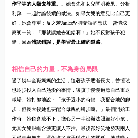
作平等的人類去尊重。」
她會先和女兒闡明後果、分析
利弊，一起討論後續的做法。如果女兒的意見比自己更
好，她會尊重；反之若Janice堅持錯誤的想法，曾愷玹
爽朗一笑：「那就讓她去犯錯啊！」她不反對孩子犯
錯，因為
體認錯誤，是學習最正確的道路。
相信自己的力量，不為身份局限
過了幾年全職媽媽的生活，隨著孩子逐漸長大，曾愷玹
也逐步投入自己熱愛的事情，讓孩子慢慢適應自己重返
職場。她打趣地說：「孩子還小的時候，我配合她的腳
步，但長大後她也要配合母親的腳步嘛。」最初開始工
作時，她也會放不下，擔心另一半沒辦法照顧好小孩，
尤其女兒眼眶含淚更讓人不捨。最後卻好笑地發現兩人
不僅相安無事，還促進了孩子與先生的關係，她感嘆：