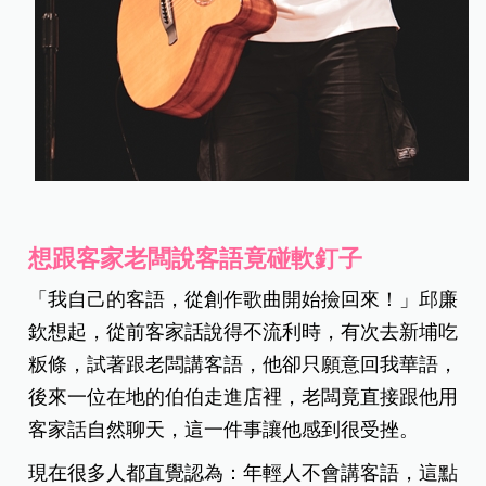
想跟客家老闆說客語竟碰軟釘子
「我自己的客語，從創作歌曲開始撿回來！」邱廉
欽想起，從前客家話說得不流利時，有次去新埔吃
粄條，試著跟老闆講客語，他卻只願意回我華語，
後來一位在地的伯伯走進店裡，老闆竟直接跟他用
客家話自然聊天，這一件事讓他感到很受挫。
現在很多人都直覺認為：年輕人不會講客語，這點