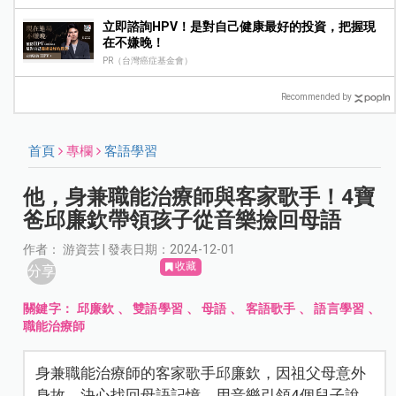
立即諮詢HPV！是對自己健康最好的投資，把握現
在不嫌晚！
PR（台灣癌症基金會）
Recommended by
首頁
專欄
客語學習
他，身兼職能治療師與客家歌手！4寶
爸邱廉欽帶領孩子從音樂撿回母語
作者： 游資芸 | 發表日期：2024-12-01
收藏
分享
關鍵字：
邱廉欽
、
雙語學習
、
母語
、
客語歌手
、
語言學習
、
職能治療師
身兼職能治療師的客家歌手邱廉欽，因祖父母意外
身故，決心找回母語記憶，用音樂引領4個兒子說