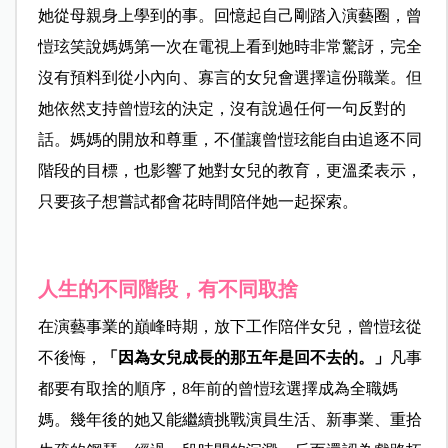
她從母親身上學到的事。回憶起自己剛踏入演藝圈，曾
愷玹笑說媽媽第一次在電視上看到她時非常驚訝，完全
沒有預料到從小內向、寡言的女兒會選擇這份職業。但
她依然支持曾愷玹的決定，沒有說過任何一句反對的
話。媽媽的開放和尊重，不僅讓曾愷玹能自由追逐不同
階段的目標，也影響了她對女兒的教育，更溫柔表示，
只要孩子想嘗試都會花時間陪伴她一起探索。
人生的不同階段，有不同取捨
在演藝事業的巔峰時期，放下工作陪伴女兒，曾愷玹從
不後悔，
「因為女兒成長的那五年是回不去的。」
凡事
都要有取捨的順序，8年前的曾愷玹選擇成為全職媽
媽。幾年後的她又能繼續挑戰演員生活、新事業、重拾