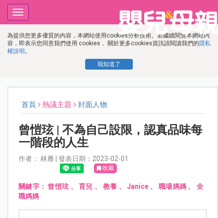
Toggle
navigation
為提供您更多優質的內容，本網站使用cookies分析技術。若繼續閱覽本網站內
容，即表示您同意我們使用 cookies， 關於更多cookies資訊請閱讀我們的
隱私
權說明
。
我知道了
首頁
熱議主題
封面人物
曾愷玹 | 不為自己設限，認真品味每
一階段的人生
作者： 林雁 | 發表日期：2023-02-01
收藏
關鍵字：
曾愷玹
、
育兒
、
教養
、
Janice
、
職場媽媽
、
全
職媽媽