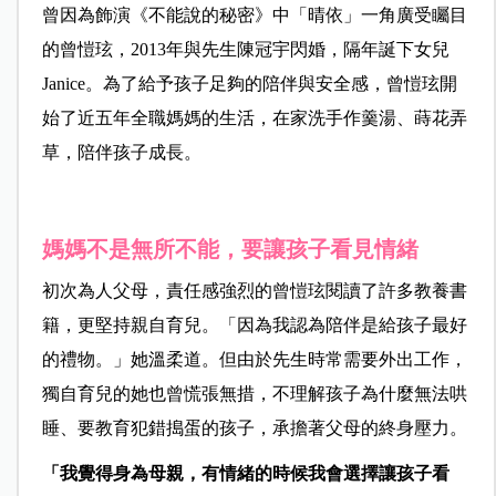
曾因為飾演《不能說的秘密》中「晴依」一角廣受矚目
的曾愷玹，2013年與先生陳冠宇閃婚，隔年誕下女兒
Janice。為了給予孩子足夠的陪伴與安全感，曾愷玹開
始了近五年全職媽媽的生活，在家洗手作羹湯、蒔花弄
草，陪伴孩子成長。
媽媽不是無所不能，要讓孩子看見情緒
初次為人父母，責任感強烈的曾愷玹閱讀了許多教養書
籍，更堅持親自育兒。「因為我認為陪伴是給孩子最好
的禮物。」她溫柔道。但由於先生時常需要外出工作，
獨自育兒的她也曾慌張無措，不理解孩子為什麼無法哄
睡、要教育犯錯搗蛋的孩子，承擔著父母的終身壓力。
「我覺得身為母親，有情緒的時候我會選擇讓孩子看