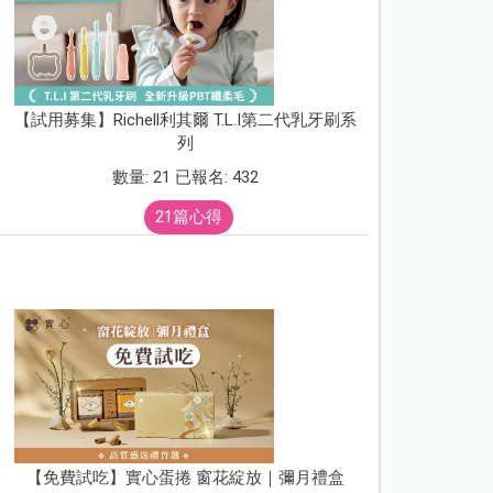
【試用募集】Richell利其爾 T.L.I第二代乳牙刷系
列
數量: 21 已報名: 432
21篇心得
【免費試吃】實心蛋捲 窗花綻放｜彌月禮盒