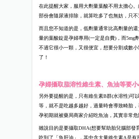
在此提醒大家，服用大劑量葉酸不用太擔心。維
部份會隨尿液排除，就算吃多了也無妨，只不
而且您不知道的是，低劑量通常比高劑量的還貴！
量的葉酸錠是孕婦專用(一定是自費)，而5mg
不過它很小一顆，又很便宜，想要分割成數小
了！
孕婦攝取脂溶性維生素、魚油等要小
另外要提醒的是，只有維生素B群(水溶性)可
等，就不是吃越多越好，過量時會導致畸胎，
孕初期就被藥局商家介紹吃魚油，其實非常危
雖說目的是要攝取DHA(想要幫助胎兒腦部發
吃到了「魚肝油」，其中含大量維生素A是有