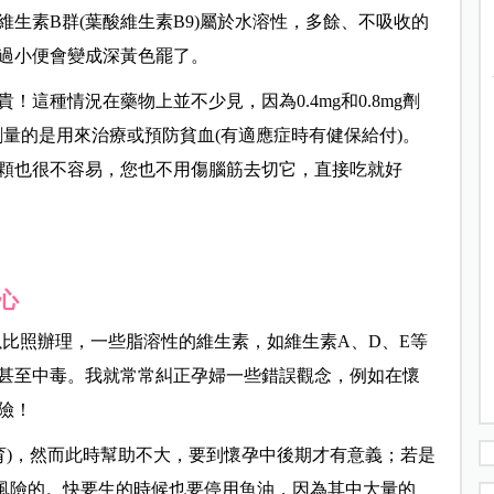
生素B群(葉酸維生素B9)屬於水溶性，多餘、不吸收的
過小便會變成深黃色罷了。
這種情況在藥物上並不少見，因為0.4mg和0.8mg劑
劑量的是用來治療或預防貧血(有適應症時有健保給付)。
顆也很不容易，您也不用傷腦筋去切它，直接吃就好
心
以比照辦理，一些脂溶性的維生素，如維生素A、D、E等
甚至中毒。我就常常糾正孕婦一些錯誤觀念，例如在懷
險！
育)，然而此時幫助不大，要到懷孕中後期才有意義；若是
風險的。快要生的時候也要停用魚油，因為其中大量的