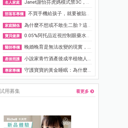
Janet謝怡芬虎媽模式禁3C，看...
名人家庭
不買手機給孩子，就要被貼「...
部落客專欄
為什麼不想或不敢生二胎？這8...
家庭關係
0.05%阿托品近視控制眼藥水納...
寶貝健康
晚婚晚育是無法改變的現實，...
醫師專欄
小說家青竹酒產後成半植物人...
產後照護
守護寶寶的黃金睡眠：為什麼...
專家專欄
試用募集
看更多