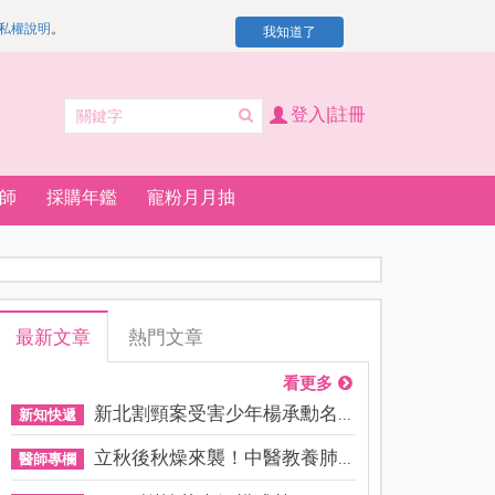
私權說明
。
我知道了
登入|註冊
師
採購年鑑
寵粉月月抽
最新文章
熱門文章
看更多
新北割頸案受害少年楊承勳名...
新知快遞
立秋後秋燥來襲！中醫教養肺...
醫師專欄