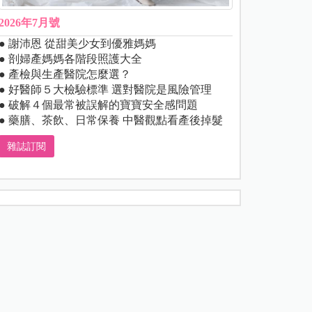
2026年7月號
● 謝沛恩 從甜美少女到優雅媽媽
● 剖婦產媽媽各階段照護大全
● 產檢與生產醫院怎麼選？
● 好醫師５大檢驗標準 選對醫院是風險管理
● 破解４個最常被誤解的寶寶安全感問題
● 藥膳、茶飲、日常保養 中醫觀點看產後掉髮
雜誌訂閱