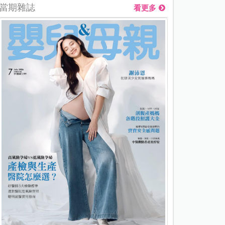
當期雜誌
看更多