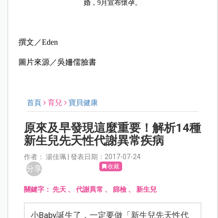
婚
，9月宣布懷孕。
撰文／Eden
圖片來源／吳姍儒臉書
首頁
育兒
寶貝健康
原來及早發現這麼重要！解析14種
新生兒先天性代謝異常疾病
作者： 湯佳珮 | 發表日期：2017-07-24
收藏
分享
關鍵字：
先天
、
代謝異常
、
篩檢
、
新生兒
小Baby誕生了，一定要做「新生兒先天性代