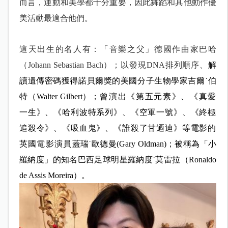
而言，運動和美學都十分重要，因此舞蹈和其他動作優
美活動最適合他們。
這天出生的名人有：「音樂之父」德國作曲家巴哈
（Johann Sebastian Bach）；以發現DNA排列順序、
解
讀遺傳密碼獲得諾貝爾獎的美國分子生物學家吉爾
˙
伯
特（Walter Gilbert）；
曾演出《第五元素》、《真愛
一生》、《哈利波特系列》、《空軍一號》、《終極
追殺令》、《吸血鬼》、《誰殺了甘迺迪》等電影的
英國電影演員
蓋瑞˙歐德曼
(Gary Oldman)
；被稱為「小
羅納度」的知名巴西足球明星羅納度˙莫雷拉
（Ronaldo
de Assis Moreira）。