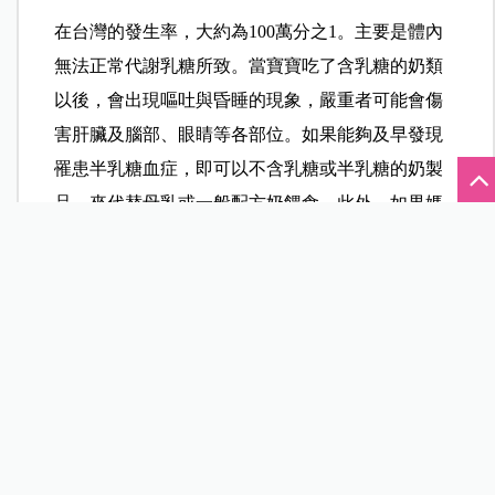
在台灣的發生率，大約為100萬分之1。主要是體內
無法正常代謝乳糖所致。當寶寶吃了含乳糖的奶類
以後，會出現嘔吐與昏睡的現象，嚴重者可能會傷
害肝臟及腦部、眼睛等各部位。如果能夠及早發現
罹患半乳糖血症，即可以不含乳糖或半乳糖的奶製
品，來代替母乳或一般配方奶餵食。此外，如果媽
咪曾生過患有半乳糖血症的大寶，再次懷孕時，建
議盡量避免攝取含有乳糖的食物或乳製品。
先天性甲狀腺低能症
發生率大約為3千分之1。如果體內缺乏甲狀腺荷爾
蒙，就會影響相關生長發育。如果沒有及早治療，
而是延到6個月以後才治療，可能會導致生長發育遲
緩。如果能及早發現，在出生後1〜2個月開始給予