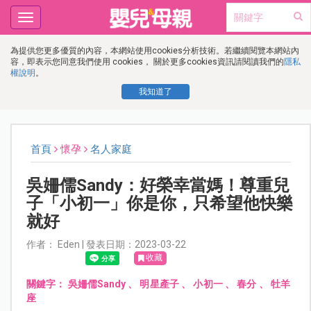
Toggle
navigation
為提供您更多優質的內容，本網站使用cookies分析技術。若繼續閱覽本網站內
容，即表示您同意我們使用 cookies， 關於更多cookies資訊請閱讀我們的
隱私
權說明
。
我知道了
首頁
懷孕
名人家庭
吳姍儒Sandy：好榮幸當媽！尊重兒
子「小初一」你是你，只希望他快樂
就好
作者： Eden | 發表日期：2023-03-22
收藏
關鍵字：
吳姍儒Sandy
、
明星產子
、
小初一
、
春分
、
牡羊
座