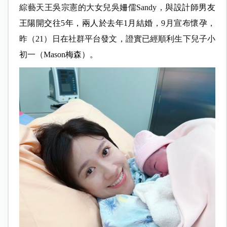
綜藝天王吳宗憲的大女兒吳姍儒Sandy，
與設計師男友
王陽開交往5年，兩人於去年1月結婚
，9月宣布懷孕，
昨（21）日在社群平台發文，證實已經順利生下兒子小
初一（
Mason
梅森）。