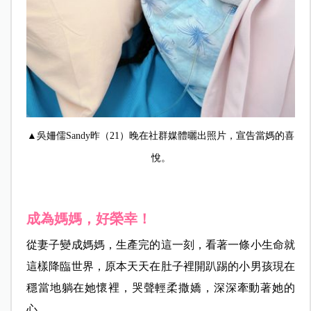
▲
吳姍儒Sandy
昨（21）晚在社群媒體曬出照片，宣告當媽的喜
悅。
成為媽媽，好榮幸！
從妻子變成媽媽，生產完的這一刻，看著一條小生命就
這樣降臨世界，原本天天在肚子裡開趴踢的小男孩現在
穩當地躺在她懷裡，哭聲輕柔撒嬌，深深牽動著她的
心。