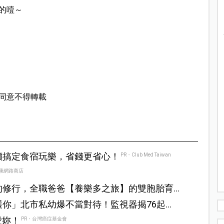
的噎～
同意不得轉載
價搞定食宿玩樂，省錢更省心！
PR・Club Med Taiwan
康網路商店
的修行，全職爸爸【養樂多之旅】的雙胞胎育
你」北市私幼爆不當對待！監視器揭76起虐
愛妳！
PR・台灣癌症基金會