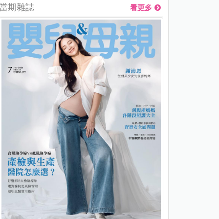
當期雜誌
看更多