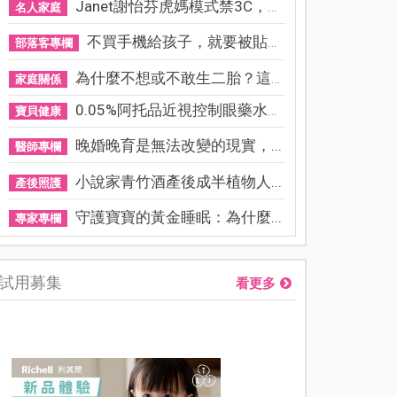
Janet謝怡芬虎媽模式禁3C，看...
名人家庭
不買手機給孩子，就要被貼「...
部落客專欄
為什麼不想或不敢生二胎？這8...
家庭關係
0.05%阿托品近視控制眼藥水納...
寶貝健康
晚婚晚育是無法改變的現實，...
醫師專欄
小說家青竹酒產後成半植物人...
產後照護
守護寶寶的黃金睡眠：為什麼...
專家專欄
試用募集
看更多