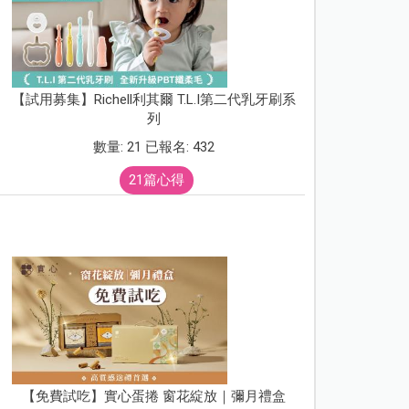
【試用募集】Richell利其爾 T.L.I第二代乳牙刷系
列
數量: 21 已報名: 432
21篇心得
【免費試吃】實心蛋捲 窗花綻放｜彌月禮盒