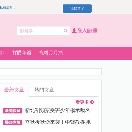
私權說明
。
我知道了
登入|註冊
師
採購年鑑
寵粉月月抽
最新文章
熱門文章
看更多
新北割頸案受害少年楊承勳名...
新知快遞
立秋後秋燥來襲！中醫教養肺...
醫師專欄