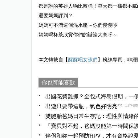
都是誰的英雄人物比較強！每天都一樣都不膩
還要媽媽評判？
媽媽可不淌這個混水壓～你們慢慢吵
媽媽喝杯茶欣賞你們的辯論大賽呀～
本文轉載自【
醒醒吧女孩們
】粉絲專頁，非經
你也可能喜歡
出國花費難抓？全包式海島假期，一
出遊只要帶這瓶，氣色好明亮
PR・三得利健
雙胞胎爸媽日常生存記：理性與情緒
兒專案
「寶貝對不起，爸媽沒能第一時間保護
童畫面，家長痛心提告
伴侶和妳一起預防HPV，才有資格說