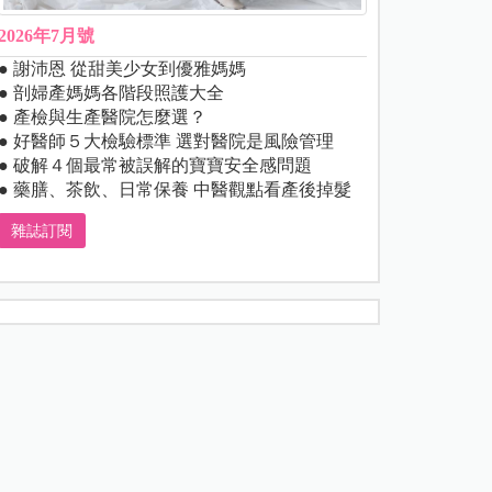
2026年7月號
● 謝沛恩 從甜美少女到優雅媽媽
● 剖婦產媽媽各階段照護大全
● 產檢與生產醫院怎麼選？
● 好醫師５大檢驗標準 選對醫院是風險管理
● 破解４個最常被誤解的寶寶安全感問題
● 藥膳、茶飲、日常保養 中醫觀點看產後掉髮
雜誌訂閱