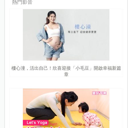
熱門影音
樓心潼，活出自己！欣喜迎接「小毛豆」開啟幸福新篇
章