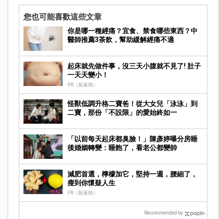
您也可能喜歡這些文章
你是哪一種經痛？宜食、禁食哪些東西？中
醫師推薦3茶飲，幫助緩解經痛不適
起床就先做件事，沒三天小腹就不見了! 肚子
一天天變小！
PR（新素簡）
怪獸低調升格二寶爸！從大女兒「泳泳」到
二寶，那份「不設限」的愛始終如一
「以前每天起床都臭臉！」陳彥婷曝分房睡
後婚姻轉變：睡飽了，看老公都變帥
減肥首選，檸檬加它，堅持一週，腰細了，
瘦到你懷疑人生
PR（新素簡）
Recommended by