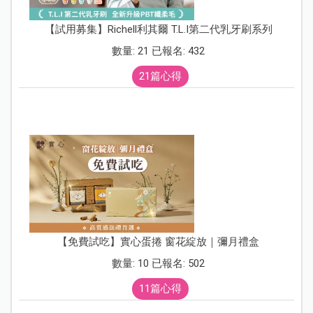
【試用募集】Richell利其爾 T.L.I第二代乳牙刷系列
數量: 21 已報名: 432
21篇心得
【免費試吃】實心蛋捲 窗花綻放｜彌月禮盒
數量: 10 已報名: 502
11篇心得