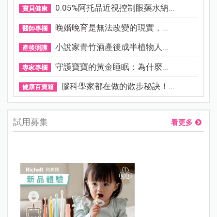
0.05%阿托品近視控制眼藥水納...
寶貝健康
晚婚晚育是無法改變的現實，...
醫師專欄
小說家青竹酒產後成半植物人...
產後照護
守護寶寶的黃金睡眠：為什麼...
專家專欄
腦科學家都在做的散步秘訣！...
健康百寶箱
試用募集
看更多