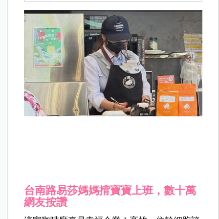
台南路易莎媽媽揹寶寶上班，數十萬
網友按讚