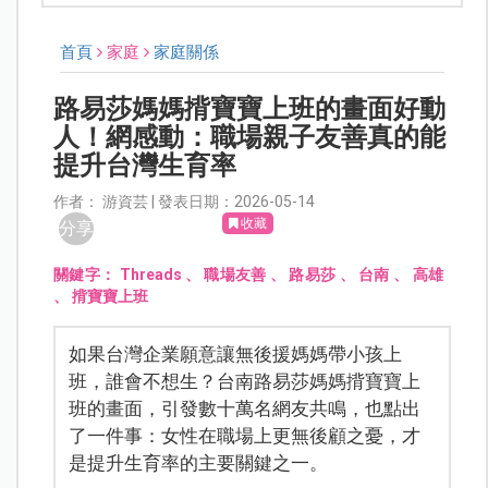
首頁
家庭
家庭關係
路易莎媽媽揹寶寶上班的畫面好動
人！網感動：職場親子友善真的能
提升台灣生育率
作者： 游資芸 | 發表日期：2026-05-14
收藏
分享
關鍵字：
Threads
、
職場友善
、
路易莎
、
台南
、
高雄
、
揹寶寶上班
如果台灣企業願意讓無後援媽媽帶小孩上
班，誰會不想生？台南路易莎媽媽揹寶寶上
班的畫面，引發數十萬名網友共鳴，也點出
了一件事：女性在職場上更無後顧之憂，才
是提升生育率的主要關鍵之一。