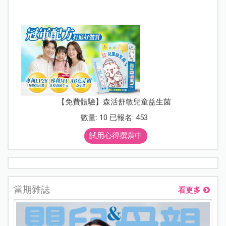
【免費體驗】森活舒敏兒童益生菌
數量: 10 已報名: 453
試用心得撰寫中
當期雜誌
看更多