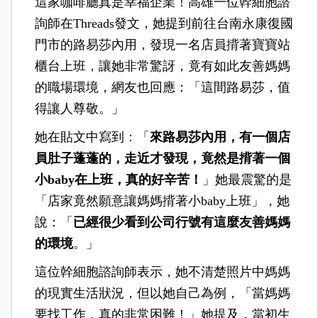
這家咖啡廳真是幸福企業！高雄一位幹細胞諮
詢師在Threads發文，她提到前往台南永康復國
門市的路易莎內用，發現一名店員揹著寶寶站
櫃台上班，讓她非常驚訝，竟有如此友善媽媽
的職場環境，網友也回應：「這間路易莎，值
得讓人尊敬。」
她在貼文中寫到：「
來路易莎內用，有一個店
員肚子蓬蓬的，走近才發現，竟然是揹著一個
小baby在上班，真的好辛苦！
」她最震驚的是
「店家竟然願意讓媽媽揹著小baby上班」，她
說：「
已經很少看到公司行號有這麼友善媽媽
的環境
。」
這位幹細胞諮詢師表示，她不清楚照片中媽媽
的現實生活狀況，但以她自己為例，「當媽媽
要找工作，真的非常困難！」她提及，當初生