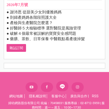
2026年7月號
● 謝沛恩 從甜美少女到優雅媽媽
● 剖婦產媽媽各階段照護大全
● 產檢與生產醫院怎麼選？
● 好醫師５大檢驗標準 選對醫院是風險管理
● 破解４個最常被誤解的寶寶安全感問題
● 藥膳、茶飲、日常保養 中醫觀點看產後掉髮
雜誌訂閱
網站地圖
│
隱私權說明
│
客服中心
│
廣告與合作
|
RSS
婦幼網路股份有限公司 統編：70458331 服務專線：02-8712-5959 | 服
務時間：週一～週五：10:00~17:30