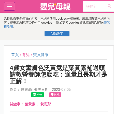
Toggle
navigation
為提供您更多優質的內容，本網站使用cookies分析技術。若繼續閱覽本網站內
容，即表示您同意我們使用 cookies， 關於更多cookies資訊請閱讀我們的
隱私
權說明
。
我知道了
首頁
育兒
寶貝健康
4歲女童膚色泛黃竟是葉黃素補過頭
請教營養師怎麼吃：適量且長期才是
正解！
作者： 陳萱蘋 | 發表日期：2023-07-05
收藏
關鍵字：
葉黃素
、
黃斑部