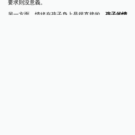
要求則沒意義。
另一方面，情緒在孩子身上是很直接的，
孩子的情
緒調節依年紀和個別特質有差異
，每個孩子的調節
度不同，有些孩子表達很強烈，有些孩子會生氣，
有些孩子很內斂，
都跟大腦結構和調節能力有關
，
因此爸媽應依照孩子年紀和差異性，而有不同的對
待。
延伸閱讀：
你家孩子是「蘭花」還是「蒲公英」？
因材施教這樣教！