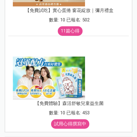
【免費試吃】實心蛋捲 窗花綻放｜彌月禮盒
數量: 10 已報名: 502
11篇心得
【免費體驗】森活舒敏兒童益生菌
數量: 10 已報名: 453
試用心得撰寫中