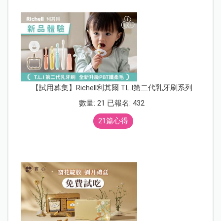
【試用募集】Richell利其爾 T.L.I第二代乳牙刷系列
數量: 21 已報名: 432
21篇心得