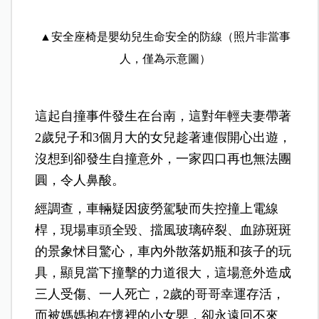
▲安全座椅是嬰幼兒生命安全的防線（照片非當事
人，僅為示意圖）
這起自撞事件發生在台南，這對年輕夫妻帶著
2歲兒子和3個月大的女兒趁著連假開心出遊，
沒想到卻發生自撞意外，一家四口再也無法團
圓，令人鼻酸。
經調查，車輛疑因疲勞駕駛而失控撞上電線
桿，現場車頭全毀、擋風玻璃碎裂、血跡斑斑
的景象怵目驚心，車內外散落奶瓶和孩子的玩
具，顯見當下撞擊的力道很大，這場意外造成
三人受傷、一人死亡，2歲的哥哥幸運存活，
而被媽媽抱在懷裡的小女嬰，卻永遠回不來