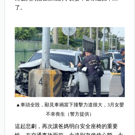
了。
▲車頭全毀，顯見車禍當下撞擊力道很大，3月女嬰
不幸喪生（警方提供）
這起悲劇，再次讓爸媽明白安全座椅的重要