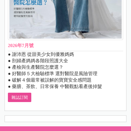
2026年7月號
● 謝沛恩 從甜美少女到優雅媽媽
● 剖婦產媽媽各階段照護大全
● 產檢與生產醫院怎麼選？
● 好醫師５大檢驗標準 選對醫院是風險管理
● 破解４個最常被誤解的寶寶安全感問題
● 藥膳、茶飲、日常保養 中醫觀點看產後掉髮
雜誌訂閱