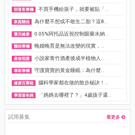
不買手機給孩子，就要被貼「...
部落客專欄
為什麼不想或不敢生二胎？這8...
家庭關係
0.05%阿托品近視控制眼藥水納...
寶貝健康
晚婚晚育是無法改變的現實，...
醫師專欄
小說家青竹酒產後成半植物人...
產後照護
守護寶寶的黃金睡眠：為什麼...
專家專欄
腦科學家都在做的散步秘訣！...
健康百寶箱
「媽媽去哪裡了？」4歲孩子還...
學習當爸媽
試用募集
看更多