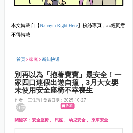
本文轉載自【
Nanayin Right Here
】粉絲專頁，非經同意
不得轉載
首頁
家庭
新知快遞
別再以為「抱著寶寶」最安全！一
家四口連假出遊自撞，3月大女嬰
未使用安全座椅不幸喪生
作者： 王佳琦 | 發表日期：2025-10-27
收藏
分享
關鍵字：
安全座椅
、
汽座
、
幼兒安全
、
乘車安全