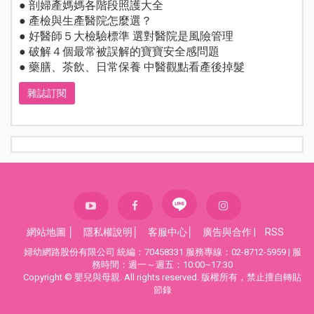
● 剖婦產媽媽各階段照護大全
● 產檢與生產醫院怎麼選？
● 好醫師５大檢驗標準 選對醫院是風險管理
● 破解４個最常被誤解的寶寶安全感問題
● 藥膳、茶飲、日常保養 中醫觀點看產後掉髮
雜誌訂閱
網站地圖
│
隱私權說明
│
客服中心
│
廣告與合作
|
RSS
婦幼網路股份有限公司 統編：70458331 服務專線：02-8712-5959 | 服
務時間：週一～週五：10:00~17:30
Copyright © 嬰兒與母親. All rights reserved. 版權所有，禁止擅自轉貼
節錄