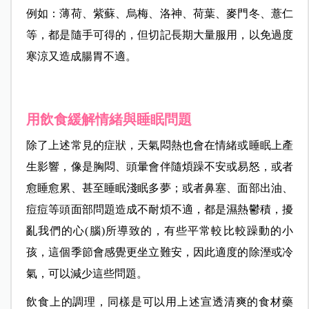
例如：薄荷、紫蘇、烏梅、洛神、荷葉、麥門冬、薏仁
等，都是隨手可得的，但切記長期大量服用，以免過度
寒涼又造成腸胃不適。
用飲食緩解情緒與睡眠問題
除了上述常見的症狀，天氣悶熱也會在情緒或睡眠上產
生影響，像是胸悶、頭暈會伴隨煩躁不安或易怒，或者
愈睡愈累、甚至睡眠淺眠多夢；或者鼻塞、面部出油、
痘痘等頭面部問題造成不耐煩不適，都是濕熱鬱積，擾
亂我們的心(腦)所導致的，有些平常較比較躁動的小
孩，這個季節會感覺更坐立難安，因此適度的除溼或冷
氣，可以減少這些問題。
飲食上的調理，同樣是可以用上述宣透清爽的食材藥