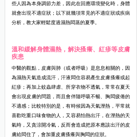
些人因為本身調節力差，因此在回應環境變化時，身體
就會出現不適症狀；以下就幾項常見的不適症狀或疾病
分析，教大家輕鬆度過濕熱悶蒸的夏季。
溫和緩解身體濕熱，解決搔癢、紅疹等皮膚
疾患
中醫的觀點，皮膚與肺（或者呼吸）是息息相關的，因
為濕熱天氣造成流汗，汗液悶住容易產生皮膚搔癢或起
紅疹；再加上蚊蟲肆虐、所穿衣物不透氣，常常在夏天
會出現皮膚的問題，而且會伴隨呼吸不暢、胸悶疲倦的
不適感；比較特別的是，有時候因為天氣溼熱，平常就
喜歡吃重口味食物的人，又容易怕熱出汗，在溼熱的天
氣時，又貪涼開冷氣，反而會造成把原本應該出汗的皮
膚給悶住了，會加重皮膚搔癢與胸悶的症狀。