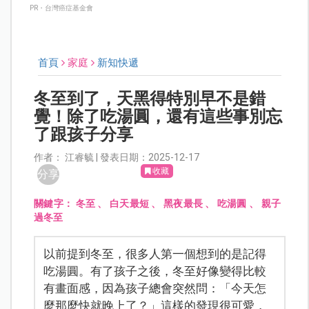
PR・台灣癌症基金會
首頁
家庭
新知快遞
冬至到了，天黑得特別早不是錯
覺！除了吃湯圓，還有這些事別忘
了跟孩子分享
作者： 江睿毓 | 發表日期：2025-12-17
收藏
分享
關鍵字：
冬至
、
白天最短
、
黑夜最長
、
吃湯圓
、
親子
過冬至
以前提到冬至，很多人第一個想到的是記得
吃湯圓。有了孩子之後，冬至好像變得比較
有畫面感，因為孩子總會突然問：「今天怎
麼那麼快就晚上了？」這樣的發現很可愛，