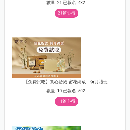
數量: 21 已報名: 432
21篇心得
【免費試吃】實心蛋捲 窗花綻放｜彌月禮盒
數量: 10 已報名: 502
11篇心得