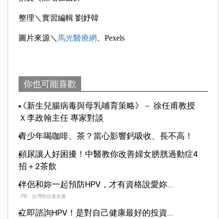
整理＼實習編輯 劉妤韓
圖片來源＼
馬光醫療網
、Pexels
你也可能喜歡
《新生兒腸病毒與母乳哺育策略》－ 徐任甫教授
Ｘ李政翰主任 專家對談
青少年喝咖啡、茶？當心影響鈣吸收、長不高！
頻尿讓人好困擾！中醫教你改善婦女膀胱過動症4
招＋2茶飲
伴侶和妳一起預防HPV，才有資格說愛妳...
PR・台灣癌症基金會
立即諮詢HPV！是對自己健康最好的投資...