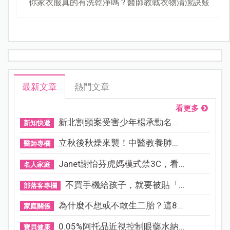
你家衣服真的有洗乾淨嗎？醫師教戰衣物清潔訣竅
最新文章
熱門文章
看更多
新北割頸案受害少年楊承勳名...
新知快遞
立秋後秋燥來襲！中醫教養肺...
醫師專欄
Janet謝怡芬虎媽模式禁3C，看...
名人家庭
不買手機給孩子，就要被貼「...
部落客專欄
為什麼不想或不敢生二胎？這8...
家庭關係
0.05%阿托品近視控制眼藥水納...
寶貝健康