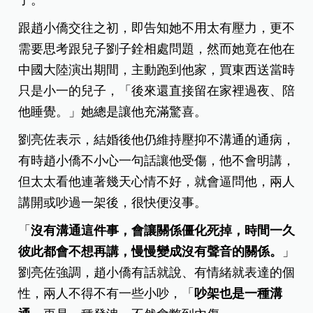
了。
跟趙小僑交往之初，即告知她不用太有壓力，更不
需要思考跟兒子劉子銓相處問題，然而她竟在他在
中國大陸演出期間，主動跑到他家，買東西送當時
只是小一的兒子，「後來還直接留在家裡過夜、陪
他睡覺。」她總是讓他充滿驚喜。
劉亮佐表示，結婚後他仍維持壓抑不溝通的通病，
有時趙小僑不小心一句話讓他受傷，他不會明講，
但太太看他連著幾天心情不好，就會逼問他，兩人
講開或吵過一架後，很快便沒事。
「
沒有溝通這件事，會讓關係僵化死掉，時間一久
彼此都會不想再講，慢慢變成沒有聲音的關係。
」
劉亮佐強調，趙小僑有話就說、有情緒就表達的個
性，兩人不得不有一些小吵，「
吵架也是一種溝