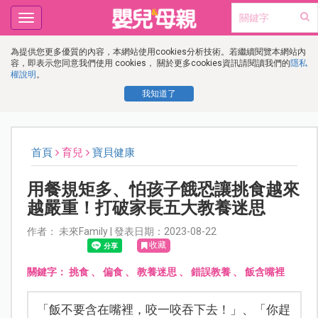
Toggle
navigation
為提供您更多優質的內容，本網站使用cookies分析技術。若繼續閱覽本網站內
容，即表示您同意我們使用 cookies， 關於更多cookies資訊請閱讀我們的
隱私
權說明
。
我知道了
首頁
育兒
寶貝健康
用餐規矩多、怕孩子餓恐讓挑食越來
越嚴重！打破家長五大教養迷思
作者： 未來Family | 發表日期：2023-08-22
收藏
關鍵字：
挑食
、
偏食
、
教養迷思
、
錯誤教養
、
飯含嘴裡
「飯不要含在嘴裡，咬一咬吞下去！」、「你趕