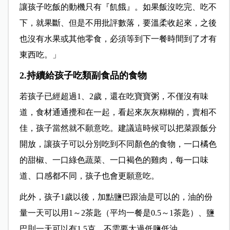
讓孩子吃飯的動機只有『飢餓』。如果飯沒吃完、吃不
下，就果斷、但是不用批評數落，要溫柔收起來，之後
也沒有水果或其他零食，必須等到下一餐時間到了才有
東西吃。」
2.持續給孩子吃類副食品的食物
若孩子已經超過1、2歲，還在吃寶寶粥，不僅沒有味
道，食材通通攪和在一起，看起來灰灰糊糊的，賣相不
佳，孩子當然就不願意吃。建議這時候可以把菜跟飯分
開放，讓孩子可以分別吃到不同顏色的食物，一口橘色
的甜椒、一口綠色蔬菜、一口褐色的雞肉，每一口味
道、口感都不同，孩子也會更願意吃。
此外，孩子1歲以後，加點鹽巴跟油是可以的，油的份
量一天可以用1～2茶匙（平均一餐是0.5～1茶匙）、鹽
巴則一天可以有1.5克，不需要太過低鹽低油。