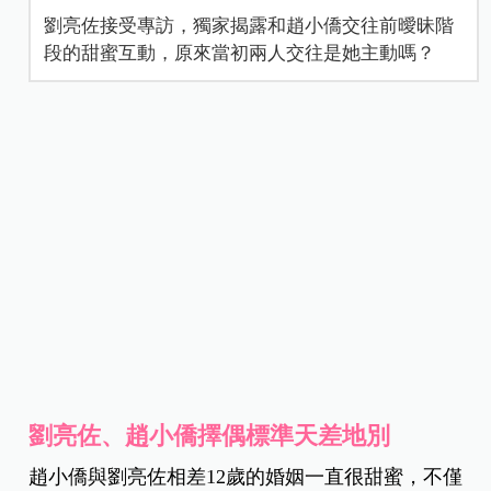
劉亮佐接受專訪，獨家揭露和趙小僑交往前曖昧階
段的甜蜜互動，原來當初兩人交往是她主動嗎？
劉亮佐、趙小僑擇偶標準天差地別
趙小僑與劉亮佐相差12歲的婚姻一直很甜蜜，不僅