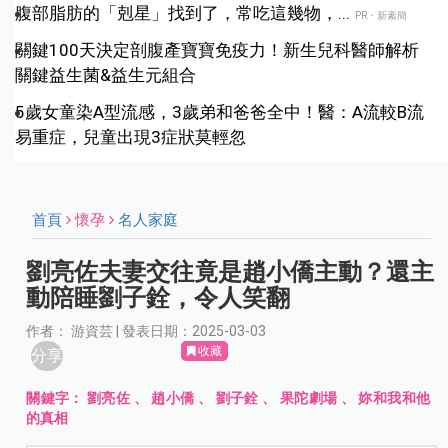
腹部脂肪的「剋星」找到了，常吃這幾物，...
PR・新素簡
關鍵100天決定剖腹產寶寶免疫力！新生兒科醫師解析
關鍵益生菌&益生元組合
5歲女童染A型流感，3歲弟和爸爸全中！醫：A流較B流
易重症，兒童出現3症狀莫輕忽
首頁
懷孕
名人家庭
劉亮佐夫妻交往竟是趙小僑主動？還主
動陪睡劉子銓，令人笑翻
作者： 游資芸 | 發表日期：2025-03-03
收藏
分享
關鍵字：
劉亮佐
、
趙小僑
、
劉子銓
、
果陀劇場
、
妳和我和他
的真相