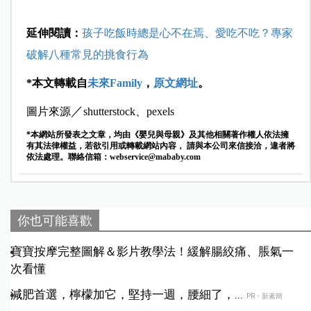
延伸閱讀：
孩子吃飯時總是心不在焉、愛吃不吃？專家
破解八種常見的挑食行為
*本文轉載自
未來Family
，
原文網址
。
／
圖片來源
shutterstock、pexels
*本網站所發表之文章，均由《嬰兒與母親》及其他相關著作權人依法擁
有其法律權益，若欲引用或轉載網站內容， 請與本公司來信接洽，違者將
依法處理。聯絡信箱：
webservice@mababy.com
你也可能喜歡
寶寶按摩完整圖解＆影片教學法！緩解腸絞痛、脹氣一
次看懂
減肥首選，檸檬加它，堅持一週，腰細了，...
PR・新素簡