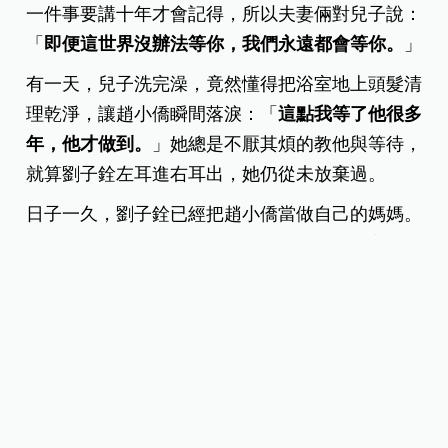
一件事要講十年才會記得，所以夫妻倆對兒子說：
「
即便這世界沒辦法等你，我們永遠都會等你。
」
有一天，兒子洗完澡，竟然懂得把浴室地上頭髮清
理乾淨，讓趙小僑瞬間落淚：「
這點我等了他很多
年，他才做到。
」她總是不厭其煩的教他與等待，
就算劉子銓左耳進右耳出，她仍從未放棄過。
日子一久，劉子銓已經把趙小僑當做自己的媽媽。
曾經看上一雙球鞋，買回來卻是母子鞋，劉亮佐形
容：「小僑看到的那一刻，眼淚都要掉下來……她
覺得子銓是真的把她當媽媽看待。」
趙小僑的好，讓劉亮佐在婚姻裡改變
劉亮佐看到趙小僑對兒子的耐心，很感動，他說：