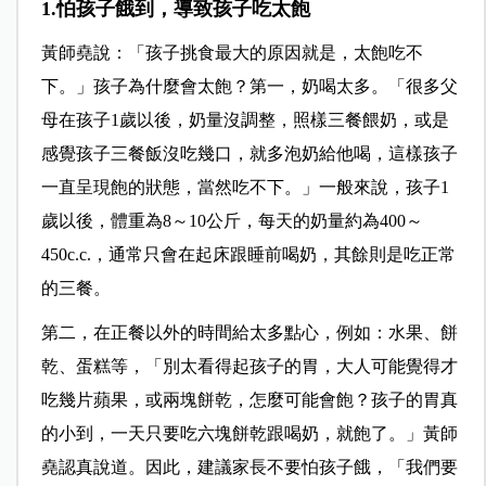
1.怕孩子餓到，導致孩子吃太飽
黃師堯說：「孩子挑食最大的原因就是，太飽吃不
下。」孩子為什麼會太飽？第一，奶喝太多。「很多父
母在孩子1歲以後，奶量沒調整，照樣三餐餵奶，或是
感覺孩子三餐飯沒吃幾口，就多泡奶給他喝，這樣孩子
一直呈現飽的狀態，當然吃不下。」一般來說，孩子1
歲以後，體重為8～10公斤，每天的奶量約為400～
450c.c.，通常只會在起床跟睡前喝奶，其餘則是吃正常
的三餐。
第二，在正餐以外的時間給太多點心，例如：水果、餅
乾、蛋糕等，「別太看得起孩子的胃，大人可能覺得才
吃幾片蘋果，或兩塊餅乾，怎麼可能會飽？孩子的胃真
的小到，一天只要吃六塊餅乾跟喝奶，就飽了。」黃師
堯認真說道。因此，建議家長不要怕孩子餓，「我們要