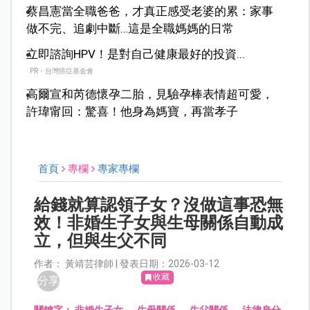
蔡昌憲當全職爸爸，才真正感受老婆的累：家事
做不完、追劇中斷…這是全職媽媽的日常
立即諮詢HPV！是對自己健康最好的投資...
PR・台灣癌症基金會
高爾宣和芮德懷孕二胎，見驗孕棒表情超可愛，
許瑋甯回：驚喜！他身為媽寶，再當孝子
首頁
專欄
專家專欄
給錢就算認領子女？沒做這事恐無
效！非婚生子女與生母關係自動成
立，但與生父不同
作者： 黃靖芸律師 | 發表日期：2026-03-12
收藏
分享
關鍵字：
非婚生子女
、
生母關係
、
生父關係
、
法律身分