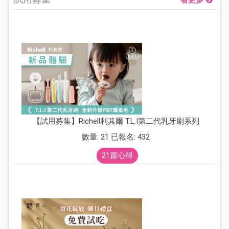
【試用募集】Richell利其爾 T.L.I第二代乳牙刷系列
數量: 21 已報名: 432
21篇心得