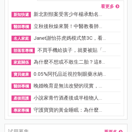
看更多
新北割頸案受害少年楊承勳名...
新知快遞
立秋後秋燥來襲！中醫教養肺...
醫師專欄
Janet謝怡芬虎媽模式禁3C，看...
名人家庭
不買手機給孩子，就要被貼「...
部落客專欄
為什麼不想或不敢生二胎？這8...
家庭關係
0.05%阿托品近視控制眼藥水納...
寶貝健康
晚婚晚育是無法改變的現實，...
醫師專欄
小說家青竹酒產後成半植物人...
產後照護
守護寶寶的黃金睡眠：為什麼...
專家專欄
試用募集
看更多