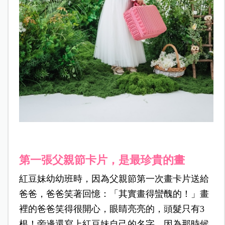
第一張父親節卡片，是最珍貴的畫
紅豆妹幼幼班時，因為父親節第一次畫卡片送給
爸爸，爸爸笑著回憶：「其實畫得蠻醜的！」畫
裡的爸爸笑得很開心，眼睛亮亮的，頭髮只有3
根！旁邊還寫上紅豆妹自己的名字，因為那時候