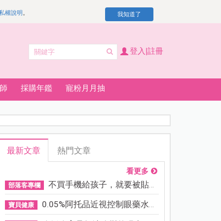
私權說明
。
我知道了
登入|註冊
師
採購年鑑
寵粉月月抽
最新文章
熱門文章
看更多
不買手機給孩子，就要被貼「...
部落客專欄
0.05%阿托品近視控制眼藥水納...
寶貝健康