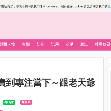
站內容，即表示您同意我們使用 cookies， 關於更多cookies資訊請閱讀我們的
隱
封面人物
專欄
影音
試用
活動
雜誌
搜尋好醫
責到專注當下～跟老天爺
寶
收藏