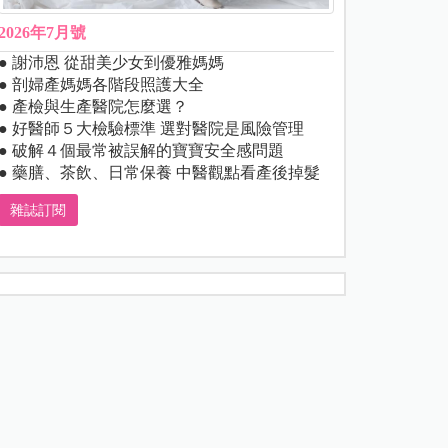
2026年7月號
● 謝沛恩 從甜美少女到優雅媽媽
● 剖婦產媽媽各階段照護大全
● 產檢與生產醫院怎麼選？
● 好醫師５大檢驗標準 選對醫院是風險管理
● 破解４個最常被誤解的寶寶安全感問題
● 藥膳、茶飲、日常保養 中醫觀點看產後掉髮
雜誌訂閱