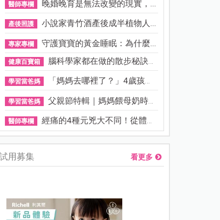
晚婚晚育是無法改變的現實，...
醫師專欄
小說家青竹酒產後成半植物人...
產後照護
守護寶寶的黃金睡眠：為什麼...
專家專欄
腦科學家都在做的散步秘訣！...
健康百寶箱
「媽媽去哪裡了？」4歲孩子還...
學習當爸媽
父親節特輯｜媽媽餵母奶時，...
學習當爸媽
經痛的4種元兇大不同！從體質...
醫師專欄
試用募集
看更多