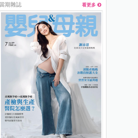
當期雜誌
看更多