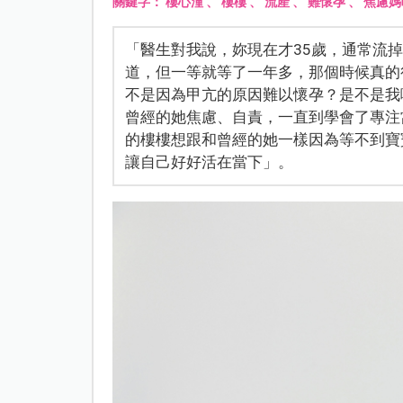
關鍵字：
樓心潼
、
樓樓
、
流產
、
難懷孕
、
焦慮媽
「醫生對我說，妳現在才35歲，通常流
道，但一等就等了一年多，那個時候真的
不是因為甲亢的原因難以懷孕？是不是我
曾經的她焦慮、自責，一直到學會了專注
的樓樓想跟和曾經的她一樣因為等不到寶
讓自己好好活在當下」。