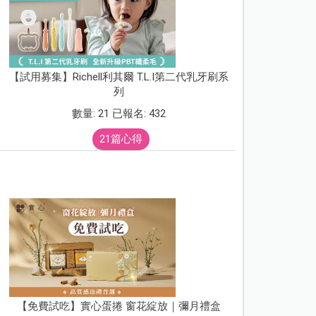
【試用募集】Richell利其爾 T.L.I第二代乳牙刷系
列
數量: 21 已報名: 432
21篇心得
【免費試吃】實心蛋捲 窗花綻放｜彌月禮盒