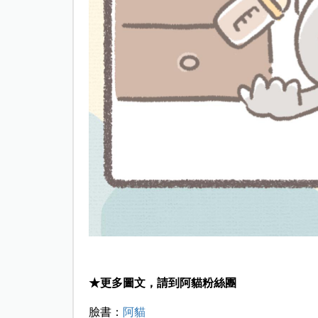
★更多圖文，請到阿貓粉絲團
臉書：
阿貓