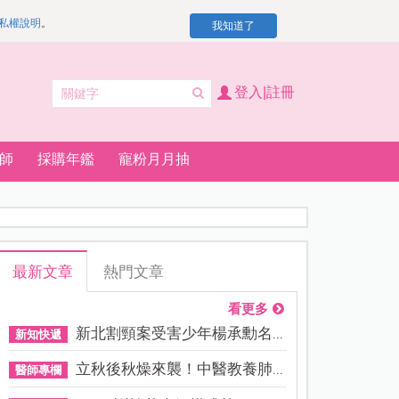
私權說明
。
我知道了
登入|註冊
師
採購年鑑
寵粉月月抽
最新文章
熱門文章
看更多
新北割頸案受害少年楊承勳名...
新知快遞
立秋後秋燥來襲！中醫教養肺...
醫師專欄