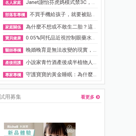
Janet謝怡芬虎媽模式禁3C，看...
名人家庭
不買手機給孩子，就要被貼「...
部落客專欄
為什麼不想或不敢生二胎？這8...
家庭關係
0.05%阿托品近視控制眼藥水納...
寶貝健康
晚婚晚育是無法改變的現實，...
醫師專欄
小說家青竹酒產後成半植物人...
產後照護
守護寶寶的黃金睡眠：為什麼...
專家專欄
試用募集
看更多