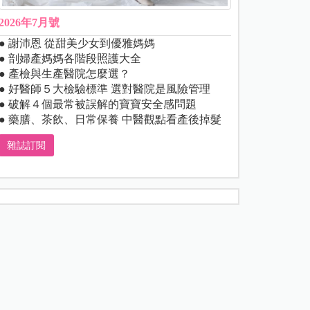
2026年7月號
● 謝沛恩 從甜美少女到優雅媽媽
● 剖婦產媽媽各階段照護大全
● 產檢與生產醫院怎麼選？
● 好醫師５大檢驗標準 選對醫院是風險管理
● 破解４個最常被誤解的寶寶安全感問題
● 藥膳、茶飲、日常保養 中醫觀點看產後掉髮
雜誌訂閱