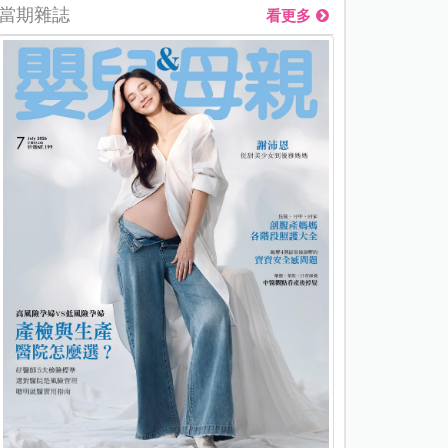
當期雜誌
看更多