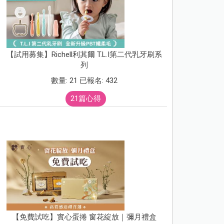
【試用募集】Richell利其爾 T.L.I第二代乳牙刷系
列
數量: 21 已報名: 432
21篇心得
【免費試吃】實心蛋捲 窗花綻放｜彌月禮盒