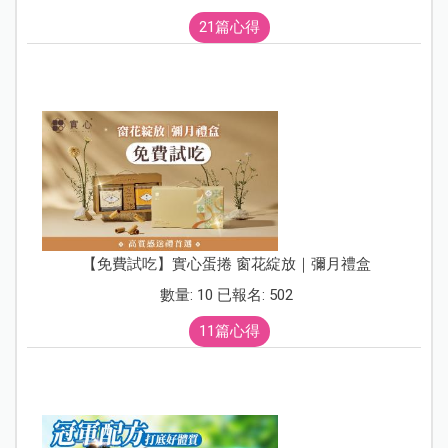
21篇心得
【免費試吃】實心蛋捲 窗花綻放｜彌月禮盒
數量: 10 已報名: 502
11篇心得