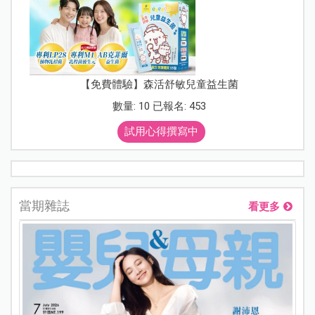
【免費體驗】森活舒敏兒童益生菌
數量: 10 已報名: 453
試用心得撰寫中
當期雜誌
看更多