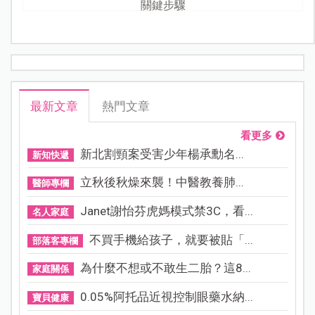
關鍵步驟
最新文章
熱門文章
看更多
新北割頸案受害少年楊承勳名...
新知快遞
立秋後秋燥來襲！中醫教養肺...
醫師專欄
Janet謝怡芬虎媽模式禁3C，看...
名人家庭
不買手機給孩子，就要被貼「...
部落客專欄
為什麼不想或不敢生二胎？這8...
家庭關係
0.05%阿托品近視控制眼藥水納...
寶貝健康