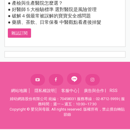
● 產檢與生產醫院怎麼選？
● 好醫師５大檢驗標準 選對醫院是風險管理
● 破解４個最常被誤解的寶寶安全感問題
● 藥膳、茶飲、日常保養 中醫觀點看產後掉髮
雜誌訂閱
網站地圖
│
隱私權說明
│
客服中心
│
廣告與合作
|
RSS
婦幼網路股份有限公司 統編：70458331 服務專線：02-8712-5959 | 服
務時間：週一～週五：10:00~17:30
Copyright © 嬰兒與母親. All rights reserved. 版權所有，禁止擅自轉貼
節錄