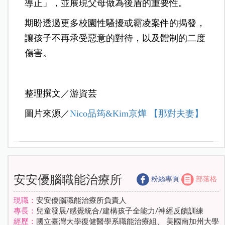
導正」，並展現父母做為後盾的重要性。
期盼透過更多校園性騷擾或霸凌案件的揭發，
讓孩子不再承受惡意的對待，以及體制的二度
傷害。
整理撰文／游資芸
圖片來源／
Nico品筠&Kim京燁 【那對夫妻】
安安優腦職能治療所
粉絲專頁
部落格
現職：
安安優腦職能治療所負責人
專長：
兒童發展/感覺統合/建構孩子全能力/神經反饋訓練
經歷：
國立臺灣大學復健醫學系職能治療組、 美國南加州大學