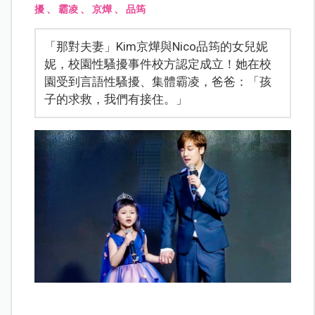
擾
、
霸凌
、
京燁
、
品筠
「那對夫妻」Kim京燁與Nico品筠的女兒妮
妮，校園性騷擾事件校方認定成立！她在校
園受到言語性騷擾、集體霸凌，爸爸：「孩
子的求救，我們有接住。」