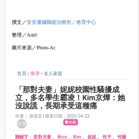
撰文／
安安優腦職能治療所／教育中心
整理／Ariel
圖片來源／Photo-Ac
首頁
懷孕
名人家庭
「那對夫妻」妮妮校園性騷擾成
立，多名學生霸凌！Kim京燁：她
沒說謊，長期承受這種痛
作者： 游資芸 | 發表日期：2026-04-22
收藏
分享
關鍵字：
那對夫妻
、
Nico
、
Kim
、
妮妮
、
性平
、
性騷