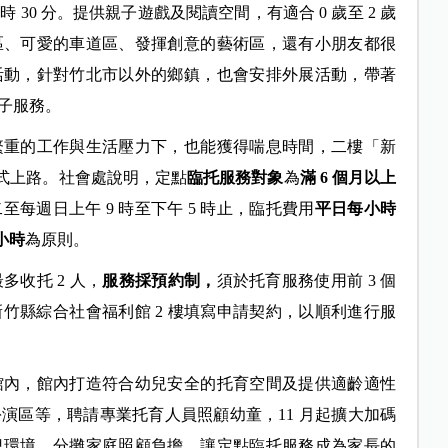
至 4 時 30 分。提供親子遊戲及閱讀空間，有適合 0 歲至 2 歲
區、可愛的車道區、發揮創意的藝術區，還有小朋友都很
活動，針對竹北市以外的鄉鎮，也會安排外展活動，帶著
子服務。
繁重的工作與生活壓力下，也能獲得喘息時間，二樓「新
式上路。
社會處說明，定點
臨托服務對象
為
滿 6
個月以上
每週日上午 9 時至下午 5 時止，臨托費用
平日每小時
小時
為原則。
多收托 2 人，
服務採預約制，
須於托育服務使用前 3 個
竹縣綜合社會福利館 2 樓填寫申請契約，以順利進行服
館內，館內打造符合幼兒安全的托育空間及提供適齡適性
演區等，聘請專業托育人員照顧幼童，11 月起擴大加碼
兒環境，分攤家庭照顧負擔，讓定點臨托服務成為家長的