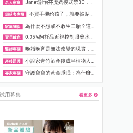
Janet謝怡芬虎媽模式禁3C，看...
名人家庭
不買手機給孩子，就要被貼「...
部落客專欄
為什麼不想或不敢生二胎？這8...
家庭關係
0.05%阿托品近視控制眼藥水納...
寶貝健康
晚婚晚育是無法改變的現實，...
醫師專欄
小說家青竹酒產後成半植物人...
產後照護
守護寶寶的黃金睡眠：為什麼...
專家專欄
試用募集
看更多