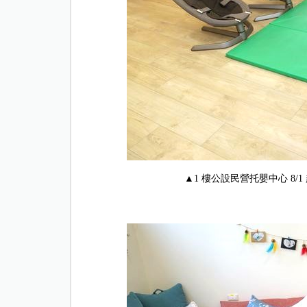
▲1 樓公設民營托嬰中心 8/1