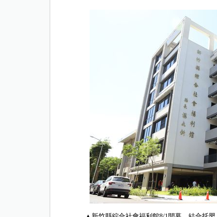
▲新竹縣綜合社會福利館8/1開幕，結合托