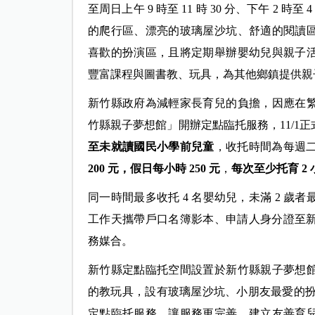
至周日上午 9 時至 11 時 30 分、下午 2 時
的爬行區、漂亮的玻璃屋沙坑、舒適的閱讀
喜歡的扮演區，且將定期舉辦嬰幼兒與親子
豐富課程與圖書教、玩具，為其他鄉鎮提供親
新竹縣政府為減輕家長育兒的負擔，因應在
竹縣親子夢想館」開辦定點臨托服務，11/1正
至未就讀國民小學前兒童
，收托時間為每週二至
200
元，假日每小時 250
元
，
每次至少托育 2
同一時間最多收托 4 名嬰幼兒，未滿 2 歲者最
工作天攜帶戶口名簿影本、申請人身分證至新
務媒合。
新竹縣定點臨托空間設置於新竹縣親子夢想
的教玩具，設有玻璃屋沙坑、小朋友最愛的扮
定點臨托服務，讓服務更完善。建立友善育