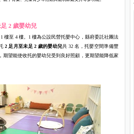
足 2 歲嬰幼兒
 樓至 4 樓。1 樓為公設民營托嬰中心，縣府委託社團法
托
2 足月至未足 2 歲的嬰幼兒
共 32 名，托嬰空間準備豐
 4，期望能使收托的嬰幼兒受到良好照顧，更期望能降低家