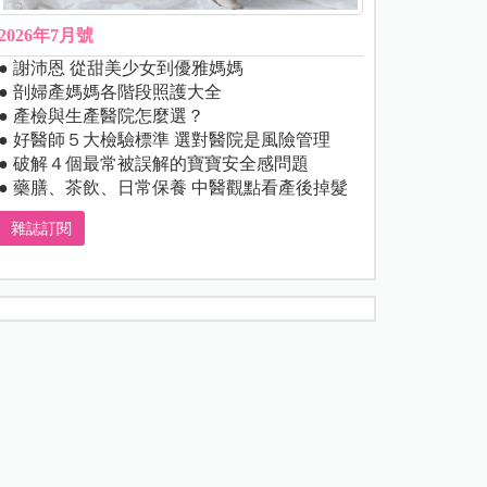
2026年7月號
● 謝沛恩 從甜美少女到優雅媽媽
● 剖婦產媽媽各階段照護大全
● 產檢與生產醫院怎麼選？
● 好醫師５大檢驗標準 選對醫院是風險管理
● 破解４個最常被誤解的寶寶安全感問題
● 藥膳、茶飲、日常保養 中醫觀點看產後掉髮
雜誌訂閱