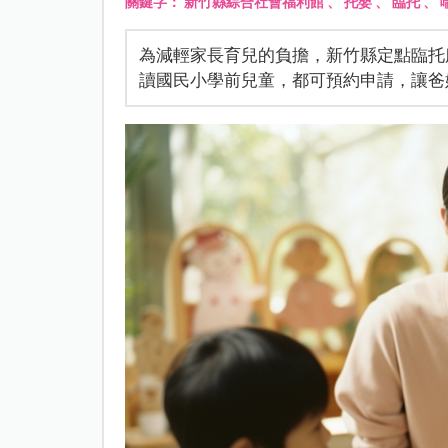
關鍵字：
新竹縣綜合社會福利館
、
托嬰
、
臨托
、
為減輕家長育兒的負擔，新竹縣定點臨托服務
讀國民小學前兒童，都可預約申請，讓爸