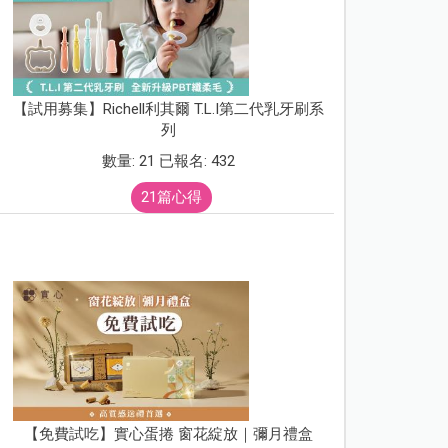
【試用募集】Richell利其爾 T.L.I第二代乳牙刷系
列
數量: 21 已報名: 432
21篇心得
【免費試吃】實心蛋捲 窗花綻放｜彌月禮盒