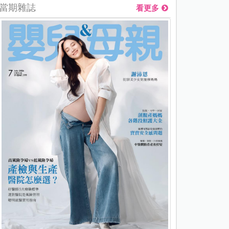
當期雜誌
看更多