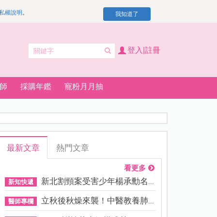
私權說明
。
我知道了
登入|註冊
師
採購年鑑
寵粉月月抽
最新文章
熱門文章
看更多
新北割頸案受害少年楊承勳名...
新知快遞
立秋後秋燥來襲！中醫教養肺...
醫師專欄