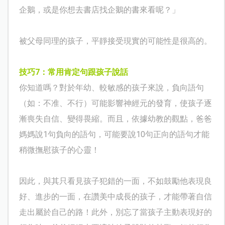
企鵝，或是你想去書店找企鵝的書來看呢？」
被父母同理的孩子，平靜接受現實的可能性是很高的。
技巧
7
：常用肯定句跟孩子說話
你知道嗎？對於年幼、較敏感的孩子來說，負向語句
（如：不准、不行）可能影響神經元的發育，使孩子逐
漸喪失自信、變得畏縮。而且，依據幼教的觀點，爸爸
媽媽說
1
句負向的語句，可能要說
10
句正向的語句才能
稍微撫慰孩子的心靈！
因此，與其只看見孩子犯錯的一面，不如鼓勵他表現良
好、進步的一面，在讚美中成長的孩子，才能帶著自信
走出屬於自己的路！此外，別忘了當孩子主動表現好的