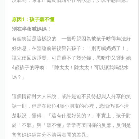
沒聽到，除非正處於情緒不佳的狀態，所以不想回應。
原因
1
：孩子聽不懂
別在半夜喊媽媽！
有個笑話是這樣說的，一個母親因為被孩子吵得無法好
好休息，在臨睡前最後警告孩子：「別再喊媽媽了！」
說完便回房睡覺。可是過不了幾分鐘，黑暗中又響起她
4
歲孩子的呼喚：「陳太太！陳太太！可以讓我喝點水
嗎？」
這個情節對大人來說，或許是迫不及待想與人分享的笑
話一則，但是在那位
4
歲小朋友的心裡，恐怕仍搞不清
楚狀況，覺得：「這有什麼好笑的？」事實上，孩子對
於「不聽」與「聽不懂」常常有著同樣的反應，反倒是
爸爸媽媽經常分不清兩者間的差異。