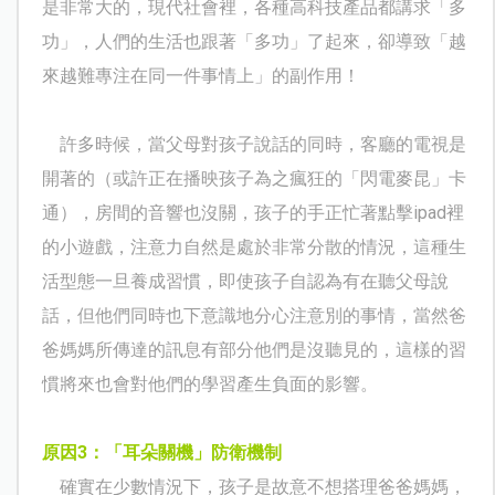
是非常大的，現代社會裡，各種高科技產品都講求「多
功」，人們的生活也跟著「多功」了起來，卻導致「越
來越難專注在同一件事情上」的副作用！
許多時候，當父母對孩子說話的同時，客廳的電視是
開著的（或許正在播映孩子為之瘋狂的「閃電麥昆」卡
通），房間的音響也沒關，孩子的手正忙著點擊
ipad
裡
的小遊戲，注意力自然是處於非常分散的情況，這種生
活型態一旦養成習慣，即使孩子自認為有在聽父母說
話，但他們同時也下意識地分心注意別的事情，當然爸
爸媽媽所傳達的訊息有部分他們是沒聽見的，這樣的習
慣將來也會對他們的學習產生負面的影響。
原因
3
：「耳朵關機」防衛機制
確實在少數情況下，孩子是故意不想搭理爸爸媽媽，