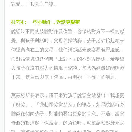
對錯。」
TJ
園主任說。
技巧
4
：一些小動作，對話更親密
說話時不同的肢體動作及位置，會帶給對方不一樣的感
覺。與孩子對話時，父母若採站姿，孩子必須抬起頭來
仰望高高在上的父母，他們講起話來便容易有壓迫感，
而對話情境也會傾向「上對下」的不對等關係。若希望
與孩子在沒有壓力的情境下交談，爸爸媽媽最好能夠蹲
下來，使自己與孩子齊高，再開始「平等」的溝通。
莫茲婷所長表示，蹲下來對孩子說話會散發出「我想更
了解你」、「我想跟你當朋友」的訊息，如果說話時身
體微微傾向孩子，則能夠釋出更多的善意。不過，當父
母必須扮演起「保護者」的角色時，就應該站起身來說
話，讓孩子知道你是大人、你比他強壯、你會保護他，