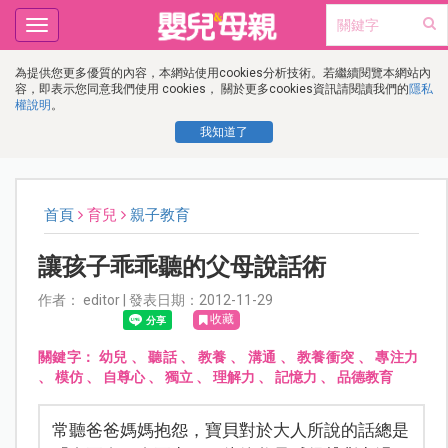
Toggle
navigation
為提供您更多優質的內容，本網站使用cookies分析技術。若繼續閱覽本網站內
容，即表示您同意我們使用 cookies， 關於更多cookies資訊請閱讀我們的
隱私
權說明
。
我知道了
首頁
育兒
親子教育
讓孩子乖乖聽的父母說話術
作者： editor | 發表日期：2012-11-29
收藏
關鍵字：
幼兒
、
聽話
、
教養
、
溝通
、
教養衝突
、
專注力
、
模仿
、
自尊心
、
獨立
、
理解力
、
記憶力
、
品德教育
常聽爸爸媽媽抱怨，寶貝對於大人所說的話總是