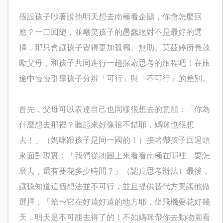
假設孩子吵著說他明天想去南極看企鵝，你會怎麼回
應？一口回絕，並嘲笑孩子的愚蠢絕對不是最好的選
擇，那只會讓孩子覺得更加孤獨、無助。莫茲婷所長鼓
勵父母，和孩子共同進行一趟探索思考的旅程吧！在旅
途中慢慢引導孩子分辨「可行」與「不可行」的差別。
首先，父母可以表達自己也同樣很想去的意願：「你為
什麼想去那裡？聽起來好像很不錯耶，媽咪也很想
去！」（媽咪跟孩子是同一國的！）接著帶孩子回過頭
來面對現實：「我們從地圖上來看看南極在哪裡、要怎
麼去，還有要花多少時間？」（認真思考辦法）最後，
讓孩知道這個想法並不可行，並且提供替代方案讓他做
選擇：「蛤〜它在好遠好遠的地方耶，坐飛機要花好幾
天，明天是不可能去得了的！不如媽咪帶你去動物園看