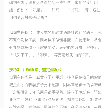
講到有趣，很多人會聯想到一些社會上常用的流行用
語，例如：「好屌」、「好冏」、「打屁」…等，這些
用詞適合對孩子說嗎？
TJ
園主任指出，成人式的用詞或過於社會化的語言，都
不適合對孩子說，因為孩子似懂非懂，在使用時，常會
有弄錯或用得不恰當的情況。最好能夠改成「好棒」、
「很受不了」、「聊天」…等更清晰明白的語言。
技巧
3
：用詞直接、堅定但溫和
TJ
園主任認為，威脅孩子的用詞，很容易使孩子的價值
觀扭曲；而哄騙孩子更不應該，因為答應孩子的承諾就
一定要做到，守信用是很重要的。跟孩子說話時，語氣
要堅定、溫和，但用詞必須直接，間接或反話，對孩子
來說都是一種傷害，因為他們不懂，卻必須裝懂，或硬