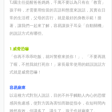
TJ
園主任提醒爸爸媽媽，千萬不要以為只有在「教育」
孩子時，才需要用恰當的言語和態度來說話，其實在日
常的生活裡，父母的言行，就是最好的身教示範！接
著，讓我們一起來了解，容易讓孩子耳朵「自動關機」
的說話方式有哪些。
1.
威脅恐嚇
「你再不乖乖吃飯，就叫警察來抓你！」、「不要再跳
了喔，不然我就打死你！」家長最常使用的錯誤說話方
式就是威脅恐嚇！
容易麻痺
以這種方式對別人說話，目的不外乎觸動人內心的恐懼
感與焦慮感，使對方因為害怕而聽從指令，在短時間內
雖然有效，但講多了、講久了，孩子也就麻痺了。