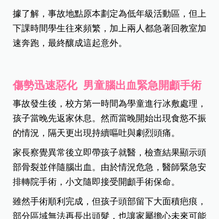
據了解，事故地點原本劃定為低年級活動區，但上
下課時間學生往來頻繁，加上兩人都急著回教室加
速奔跑，最終釀成這起意外。
傷勢迅速惡化 男童腦出血緊急開顱手術
事故發生後，校方第一時間為學童進行冰敷處理，
孩子當晚先返家休息。然而當晚開始出現食慾不振
的情況，隔天更出現持續嘔吐與劇烈頭痛。
家長察覺異常後立即帶孩子就醫，檢查結果顯示頭
部骨裂並伴隨腦出血。由於情況危急，醫師緊急安
排轉院手術，小文隨即接受開顱手術保命。
雖然手術順利完成，但孩子頭部留下大面積疤痕，
部分區域無法再長出頭髮，也讓家屬擔心未來可能