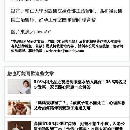
諮詢／輔仁大學附設醫院婦產部主治醫師、協和婦女醫
院主治醫師、好孕工作室團隊醫師 楊育絜
圖片來源／photoAC
*本網站所發表之文章，均由《嬰兒與母親》及其他相關著作權人依法擁
有其法律權益，若欲引用或轉載網站內容， 請與本公司來信接洽，違者將
依法處理。聯絡信箱：
webservice@mababy.com
您也可能喜歡這些文章
0.05%阿托品近視控制眼藥水納入健保！36.5萬名兒
少受惠，家長關心問題一次解答
「媽媽去哪裡了？」4歲孩子還不懂死亡，心理師教
父母如何陪伴喪親孩子走過失落
高爾宣OSN和RĒD°芮德︱她曾不想生小孩，因老公
這句話改變了她！他告白老婆：照顧大家的正能量