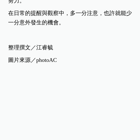
努力。
在日常的提醒與觀察中，多一分注意，也許就能少
一分意外發生的機會。
整理撰文／江睿毓
圖片來源／photoAC
*本網站所發表之文章，均由《嬰兒與母親》及其他相關著作權人依法擁有其
法律權益，若欲引用或轉載網站內容， 請與本公司來信接洽，違者將依法處
理。聯絡信箱：
[email protected]
熱門影音