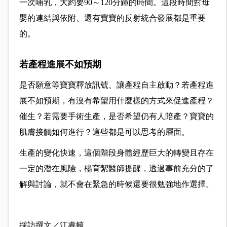
一次哺乳，大約要90～120分鐘的時間。這段時間對母
嬰的連結與依附、還有寶寶的反射統合發展都是重要
的。
若產程進展不如預期
是否願意等寶寶釋放訊號、讓產程自主啟動？若產程進
展不如預期，有沒有希望用什麼樣的方式來促進產程？
催生？若需要手術生產，是否希望仍有人陪產？寶寶的
肌膚接觸如何進行？這些都是可以思考的層面。
生產的變化快速，這個階段身體經歷巨大的轉變且存在
一定的潛在風險，楊育絜醫師提醒，透過事前充分的了
解與討論，就不會在緊急的時候還要很勉強地作選擇。
採訪撰文／江睿毓