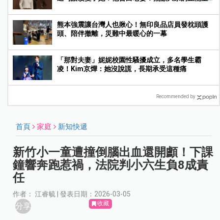
很吸引我
熊本強震讓台灣人也揪心！無印良品店員發枕頭護
頭、陪伴撤離，災難中最暖心的一幕
「那對夫妻」妮妮校園性騷擾成立，多名學生霸
凌！Kim京燁：她沒說謊，長期承受這種痛
Recommended by
首頁
家庭
新知快遞
新竹小一童遭撞倒腦出血還開顱！下課
鐘響奔跑惹禍，法院判小六生負8成責
任
作者： 江睿毓 | 發表日期：2026-03-05
收藏
分享