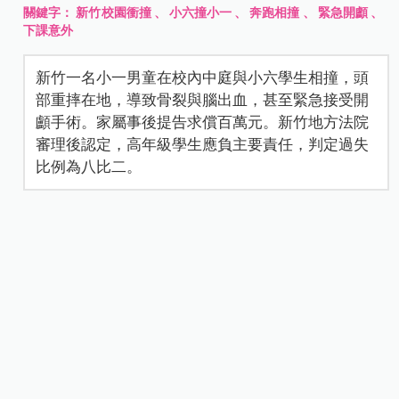
關鍵字：
新竹校園衝撞
、
小六撞小一
、
奔跑相撞
、
緊急開顱
、
下課意外
新竹一名小一男童在校內中庭與小六學生相撞，頭
部重摔在地，導致骨裂與腦出血，甚至緊急接受開
顱手術。家屬事後提告求償百萬元。新竹地方法院
審理後認定，高年級學生應負主要責任，判定過失
比例為八比二。