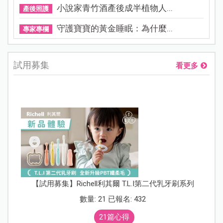
小說家青竹酒產後成半植物人...
產後照護
守護寶寶的黃金睡眠：為什麼...
專家專欄
試用募集
看更多
【試用募集】Richell利其爾 T.L.I第二代乳牙刷系列
數量: 21 已報名: 432
21篇心得