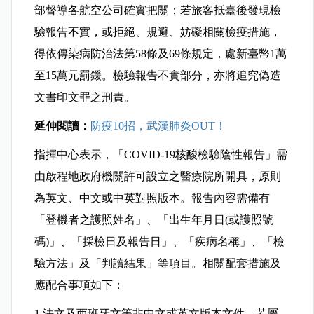
部督導各航空公司確實把關；若旅客抵臺後發現檢
驗報告不實，或拒絕、規避、妨礙相關檢疫措施，
得依傳染病防治法第58條及69條規定，處新臺幣1萬
至15萬元罰鍰。檢驗報告不實部分，亦將追究偽造
文書印文罪之刑責。
延伸閱讀：
防疫10招，武漢肺炎OUT！
指揮中心表示，「COVID-19核酸檢驗陰性報告」需
由啟程地政府機關許可設立之醫療院所開具，原則
為英文、中文或中英對照版本。報告內容需備有
「登機者之護照姓名」、「出生年月日(或護照號
碼)」、「採檢日及報告日」、「疾病名稱」、「檢
驗方法」及「判讀結果」等項目。相關配套措施及
應配合事項如下：
1.法文及西班牙文等非中文或英文版本文件，若屬