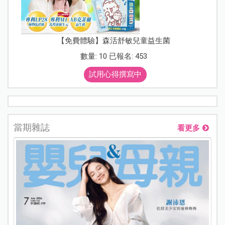
【免費體驗】森活舒敏兒童益生菌
數量: 10 已報名: 453
試用心得撰寫中
當期雜誌
看更多