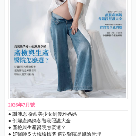
2026年7月號
● 謝沛恩 從甜美少女到優雅媽媽
● 剖婦產媽媽各階段照護大全
● 產檢與生產醫院怎麼選？
● 好醫師５大檢驗標準 選對醫院是風險管理