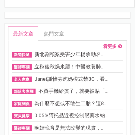
最新文章
熱門文章
看更多
新北割頸案受害少年楊承勳名...
新知快遞
立秋後秋燥來襲！中醫教養肺...
醫師專欄
Janet謝怡芬虎媽模式禁3C，看...
名人家庭
不買手機給孩子，就要被貼「...
部落客專欄
為什麼不想或不敢生二胎？這8...
家庭關係
0.05%阿托品近視控制眼藥水納...
寶貝健康
晚婚晚育是無法改變的現實，...
醫師專欄