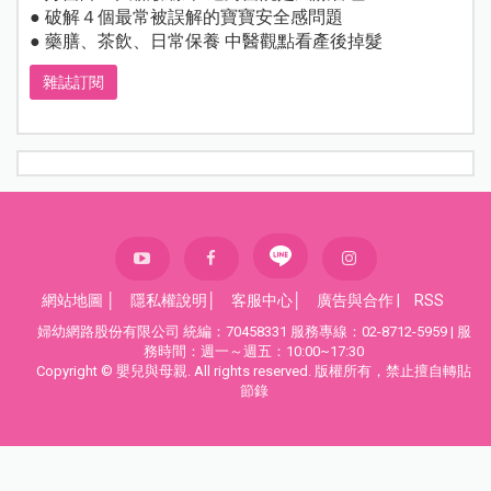
● 破解４個最常被誤解的寶寶安全感問題
● 藥膳、茶飲、日常保養 中醫觀點看產後掉髮
雜誌訂閱
網站地圖
│
隱私權說明
│
客服中心
│
廣告與合作
|
RSS
婦幼網路股份有限公司 統編：70458331 服務專線：02-8712-5959 | 服
務時間：週一～週五：10:00~17:30
Copyright © 嬰兒與母親. All rights reserved. 版權所有，禁止擅自轉貼
節錄