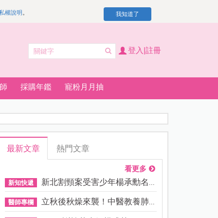
私權說明
。
我知道了
登入|註冊
師
採購年鑑
寵粉月月抽
最新文章
熱門文章
看更多
新北割頸案受害少年楊承勳名...
新知快遞
立秋後秋燥來襲！中醫教養肺...
醫師專欄