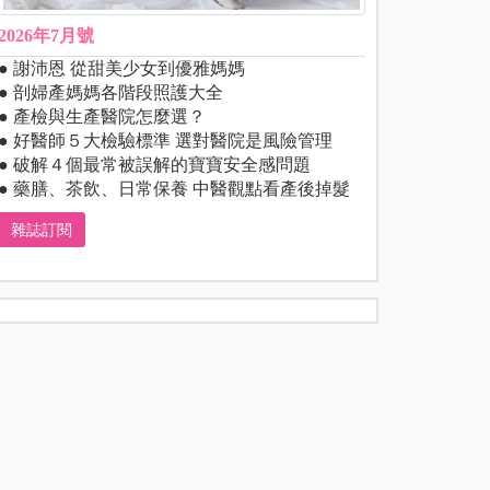
2026年7月號
● 謝沛恩 從甜美少女到優雅媽媽
● 剖婦產媽媽各階段照護大全
● 產檢與生產醫院怎麼選？
● 好醫師５大檢驗標準 選對醫院是風險管理
● 破解４個最常被誤解的寶寶安全感問題
● 藥膳、茶飲、日常保養 中醫觀點看產後掉髮
雜誌訂閱