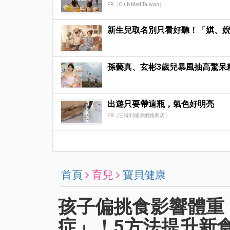
PR（Club Med Taiwan）
新生兒取名別只看好聽！「娸、
孫藝真、玄彬3歲兒暴風抽高驚呆
出遊只要帶這瓶，氣色好明亮
PR（三得利健康網路商店）
首頁
育兒
寶貝健康
孩子偏挑食影響體重
症」！5方法提升新