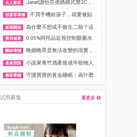
Janet謝怡芬虎媽模式禁3C，看...
名人家庭
不買手機給孩子，就要被貼「...
部落客專欄
為什麼不想或不敢生二胎？這8...
家庭關係
0.05%阿托品近視控制眼藥水納...
寶貝健康
晚婚晚育是無法改變的現實，...
醫師專欄
小說家青竹酒產後成半植物人...
產後照護
守護寶寶的黃金睡眠：為什麼...
專家專欄
試用募集
看更多