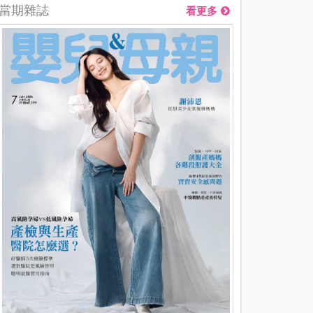
當期雜誌
看更多