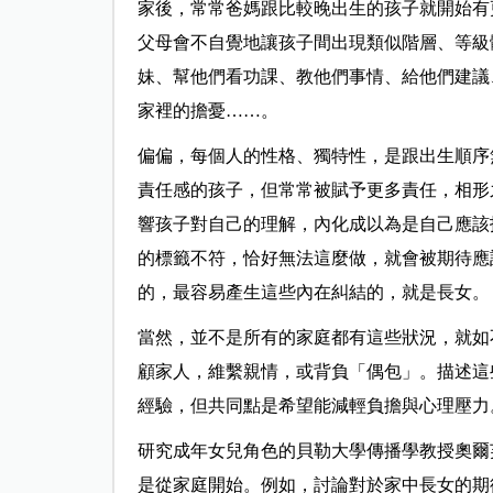
家後，常常爸媽跟比較晚出生的孩子就開始有
父母會不自覺地讓孩子間出現類似階層、等級
妹、幫他們看功課、教他們事情、給他們建議
家裡的擔憂……。
偏偏，每個人的性格、獨特性，是跟出生順序
責任感的孩子，但常常被賦予更多責任，相形
響孩子對自己的理解，內化成以為是自己應該
的標籤不符，恰好無法這麼做，就會被期待應
的，最容易產生這些內在糾結的，就是長女。
當然，並不是所有的家庭都有這些狀況，就如
顧家人，維繫親情，或背負「偶包」。描述這
經驗，但共同點是希望能減輕負擔與心理壓力
研究成年女兒角色的貝勒大學傳播學教授奧爾芙德（
是從家庭開始。例如，討論對於家中長女的期