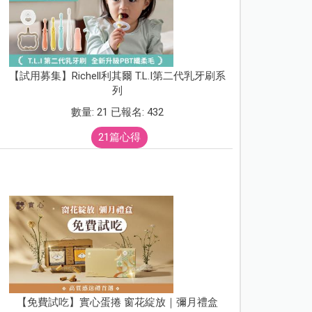
【試用募集】Richell利其爾 T.L.I第二代乳牙刷系
列
數量: 21 已報名: 432
21篇心得
【免費試吃】實心蛋捲 窗花綻放｜彌月禮盒