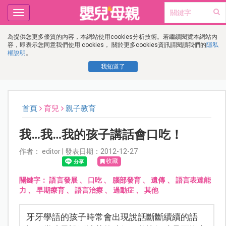
Toggle
navigation
為提供您更多優質的內容，本網站使用cookies分析技術。若繼續閱覽本網站內
容，即表示您同意我們使用 cookies， 關於更多cookies資訊請閱讀我們的
隱私
權說明
。
我知道了
首頁
育兒
親子教育
我…我…我的孩子講話會口吃！
作者： editor | 發表日期：2012-12-27
收藏
關鍵字：
語言發展
、
口吃
、
腦部發育
、
遺傳
、
語言表達能
力
、
早期療育
、
語言治療
、
過動症
、
其他
牙牙學語的孩子時常會出現說話斷斷續續的語