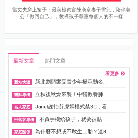
當丈夫穿上裙子：最美檢察官陳漢章妻子雪兒，陪伴老
公「做回自己」，教導孩子尊重每個人的不一樣
最新文章
熱門文章
看更多
新北割頸案受害少年楊承勳名...
新知快遞
立秋後秋燥來襲！中醫教養肺...
醫師專欄
Janet謝怡芬虎媽模式禁3C，看...
名人家庭
不買手機給孩子，就要被貼「...
部落客專欄
為什麼不想或不敢生二胎？這8...
家庭關係