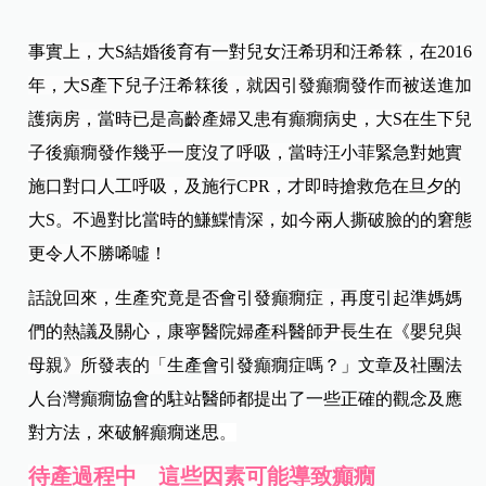
事實上，大
S
結婚後育有一對兒女汪希玥和汪希箖，在
2016
年，大
S
產下兒子汪希箖後，就因引發癲癇發作而被送進加
護病房，當時已是高齡產婦又患有癲癇病史，大
S
在生下兒
子後癲癇發作幾乎一度沒了呼吸，當時汪小菲緊急對她實
施口對口人工呼吸，及施行
CPR
，才即時搶救危在旦夕的
大
S
。不過對比當時的鰜鰈情深，如今兩人撕破臉的的窘態
更令人不勝唏噓
！
話說回來，生產究竟是否會引發癲癇症，再度引起準媽媽
們的熱議及關心，康寧醫院婦產科醫師尹長生在
《
嬰兒與
母親
》所發表的「
生產會引發癲癇症嗎？」文章及社團法
人台灣癲癇協會的駐站醫師都提出了一些正確的觀念及應
對方法，來破解癲癇迷思
。
待產過程中 這些因素可能導致
癲癇