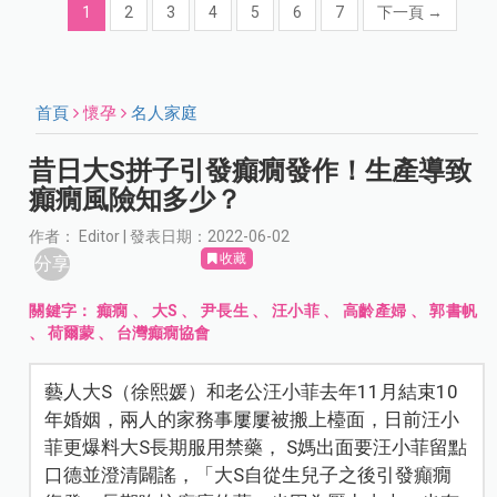
1
2
3
4
5
6
7
下一頁
→
首頁
懷孕
名人家庭
昔日大S拼子引發癲癇發作！生產導致
癲癇風險知多少？
作者： Editor | 發表日期：2022-06-02
收藏
分享
關鍵字：
癲癇
、
大S
、
尹長生
、
汪小菲
、
高齡產婦
、
郭書帆
、
荷爾蒙
、
台灣癲癇協會
藝人大S（徐熙媛）和老公汪小菲去年11月結束10
年婚姻，兩人的家務事屢屢被搬上檯面，日前汪小
菲更爆料大S長期服用禁藥， S媽出面要汪小菲留點
口德並澄清闢謠，「大S自從生兒子之後引發癲癇