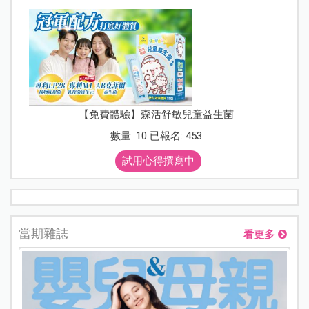
【免費體驗】森活舒敏兒童益生菌
數量: 10 已報名: 453
試用心得撰寫中
當期雜誌
看更多