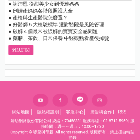
● 謝沛恩 從甜美少女到優雅媽媽
● 剖婦產媽媽各階段照護大全
● 產檢與生產醫院怎麼選？
● 好醫師５大檢驗標準 選對醫院是風險管理
● 破解４個最常被誤解的寶寶安全感問題
● 藥膳、茶飲、日常保養 中醫觀點看產後掉髮
雜誌訂閱
網站地圖
│
隱私權說明
│
客服中心
│
廣告與合作
|
RSS
婦幼網路股份有限公司 統編：70458331 服務專線：02-8712-5959 | 服
務時間：週一～週五：10:00~17:30
Copyright © 嬰兒與母親. All rights reserved. 版權所有，禁止擅自轉貼
節錄