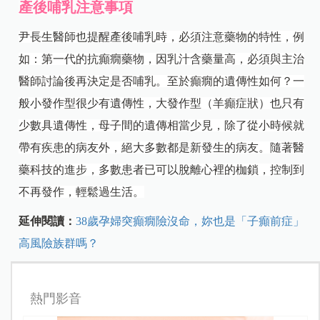
產後哺乳注意事項
尹長生醫師也提醒產後哺乳時，必須注意藥物的特性，例
如：第一代的抗癲癇藥物，因乳汁含藥量高，必須與主治
醫師討論後再決定是否哺乳。至於癲癇的遺傳性如何？一
般小發作型很少有遺傳性，大發作型（羊癲症狀）也只有
少數具遺傳性，母子間的遺傳相當少見，除了從小時候就
帶有疾患的病友外，絕大多數都是新發生的病友。隨著醫
藥科技的進步，多數患者已可以脫離心裡的枷鎖，控制到
不再發作，輕鬆過生活。
延伸閱讀：
38歲孕婦突癲癇險沒命，妳也是「子癲前症」
高風險族群嗎？
熱門影音