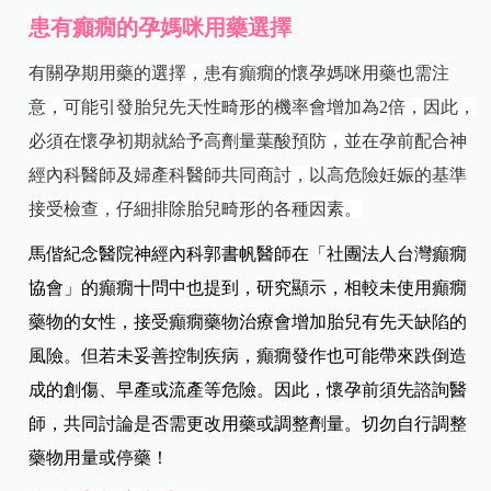
患有癲癇的孕媽咪用藥選擇
有關孕期用藥的選擇，患有癲癇的懷孕媽咪用藥也需注
意，可能引發胎兒先天性畸形的機率會增加為2倍，因此，
必須在懷孕初期就給予高劑量葉酸預防，並在孕前配合神
經內科醫師及婦產科醫師共同商討，以高危險妊娠的基準
接受檢查，仔細排除胎兒畸形的各種因素。
馬偕紀念醫院神經內科郭書帆醫師在「社團法人台灣癲癇
協會」的癲癇十問中也提到，研究顯示，相較未使用癲癇
藥物的女性，接受癲癇藥物治療會增加胎兒有先天缺陷的
風險。但若未妥善控制疾病，癲癇發作也可能帶來跌倒造
成的創傷、早產或流產等危險。因此，懷孕前須先諮詢醫
師，共同討論是否需更改用藥或調整劑量。切勿自行調整
藥物用量或停藥！