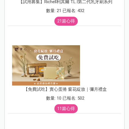
【試用募集】Richell利其爾 T.L.I第二代乳牙刷系列
數量: 21 已報名: 432
21篇心得
【免費試吃】實心蛋捲 窗花綻放｜彌月禮盒
數量: 10 已報名: 502
11篇心得