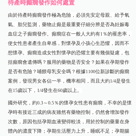
待產時癲癇發作如何處置
由於待產時癲癇發作極為危險，必須先安定母親、給予氧
氣、胎兒監測，藥物止癲是最重要仔細分辨是否為妊娠毒
血症之子癲癇發作。癲癇症在一般人大約有1％的罹患率，
使女性患者產生自卑感，對懷孕及小孩心生恐懼，因而不
想懷孕。癲癇造成女性對懷孕的恐懼主要有幾個疑慮，包
括癲癇會遺傳嗎？服用的藥物是否安全？如果在孕期發作
是否有危險？哺餵母乳安全嗎？根據1100位新診斷的癲癇
案例，發現男女各佔一半，機率相同，而且大約1/4是發生
在15歲以下，1/4發生在60歲以上。
國外研究，約0.3～0.5％的懷孕女性患有癲癇，不幸的是懷
孕時有接近三成的病友雖然有藥物控制，仍然會增加發作
次數，原因包括孕期血液變得較淡，用於控制的藥量在身
體內的濃度下降；孕期生活壓力上升，睡眠不足；孕期腸