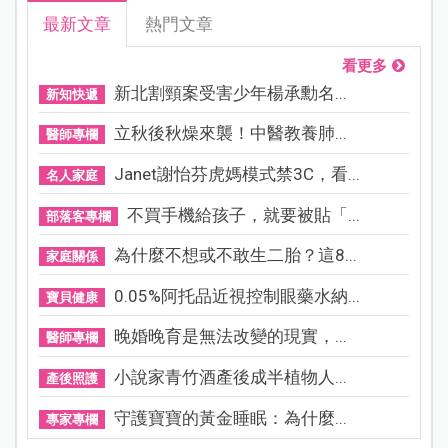
最新文章
熱門文章
看更多
新北割頸案受害少年楊承勳名...
新知快遞
立秋後秋燥來襲！中醫教養肺...
醫師專欄
Janet謝怡芬虎媽模式禁3C，看...
名人家庭
不買手機給孩子，就要被貼「...
部落客專欄
為什麼不想或不敢生二胎？這8...
家庭關係
0.05%阿托品近視控制眼藥水納...
寶貝健康
晚婚晚育是無法改變的現實，...
醫師專欄
小說家青竹酒產後成半植物人...
產後照護
守護寶寶的黃金睡眠：為什麼...
專家專欄