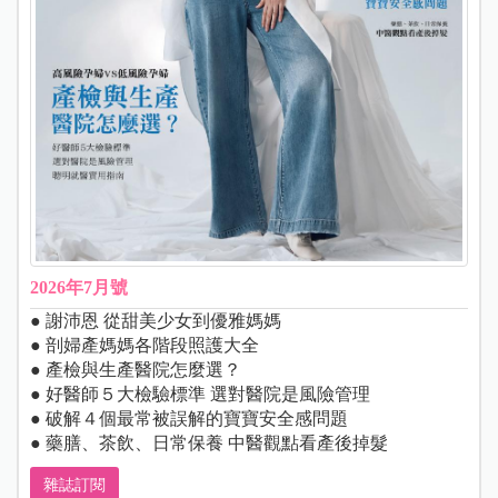
2026年7月號
● 謝沛恩 從甜美少女到優雅媽媽
● 剖婦產媽媽各階段照護大全
● 產檢與生產醫院怎麼選？
● 好醫師５大檢驗標準 選對醫院是風險管理
● 破解４個最常被誤解的寶寶安全感問題
● 藥膳、茶飲、日常保養 中醫觀點看產後掉髮
雜誌訂閱