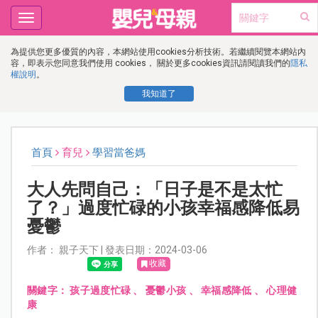
Toggle
navigation
為提供您更多優質的內容，本網站使用cookies分析技術。若繼續閱覽本網站內
容，即表示您同意我們使用 cookies， 關於更多cookies資訊請閱讀我們的
隱私
權說明
。
我知道了
首頁
育兒
學習當爸媽
大人先問自己：「日子是不是太忙
了？」過度忙碌的小孩幸福感降低易
憂鬱
作者： 親子天下 | 發表日期：2024-03-06
收藏
關鍵字：
孩子過度忙碌
、
憂鬱小孩
、
幸福感降低
、
心理健
康