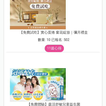
【免費試吃】實心蛋捲 窗花綻放｜彌月禮盒
數量: 10 已報名: 502
11篇心得
【免費體驗】森活舒敏兒童益生菌