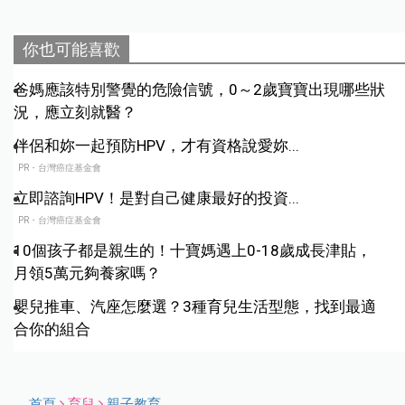
你也可能喜歡
爸媽應該特別警覺的危險信號，0～2歲寶寶出現哪些狀
況，應立刻就醫？
伴侶和妳一起預防HPV，才有資格說愛妳...
PR・台灣癌症基金會
立即諮詢HPV！是對自己健康最好的投資...
PR・台灣癌症基金會
10個孩子都是親生的！十寶媽遇上0-18歲成長津貼，
月領5萬元夠養家嗎？
嬰兒推車、汽座怎麼選？3種育兒生活型態，找到最適
合你的組合
首頁
育兒
親子教育