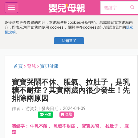
Toggle
navigation
為提供您更多優質的內容，本網站使用cookies分析技術。若繼續閱覽本網站內
容，即表示您同意我們使用 cookies， 關於更多cookies資訊請閱讀我們的
隱私
權說明
。
我知道了
首頁
育兒
寶貝健康
寶寶哭鬧不休、脹氣、拉肚子，是乳
糖不耐症？其實兩歲內很少發生！先
排除兩原因
作者： 游資芸 | 發表日期：2024-04-09
收藏
關鍵字：
牛乳不耐
、
乳糖不耐症
、
寶寶哭鬧
、
拉肚子
、
腹
瀉