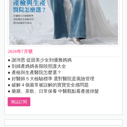
2026年7月號
● 謝沛恩 從甜美少女到優雅媽媽
● 剖婦產媽媽各階段照護大全
● 產檢與生產醫院怎麼選？
● 好醫師５大檢驗標準 選對醫院是風險管理
● 破解４個最常被誤解的寶寶安全感問題
● 藥膳、茶飲、日常保養 中醫觀點看產後掉髮
雜誌訂閱