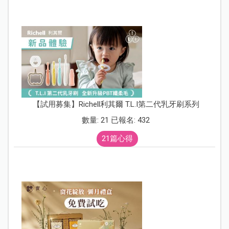
【試用募集】Richell利其爾 T.L.I第二代乳牙刷系列
數量: 21 已報名: 432
21篇心得