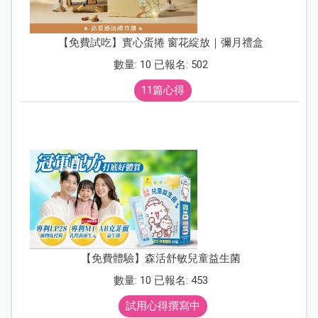
【免費試吃】實心蛋捲 窗花綻放｜彌月禮盒
數量: 10 已報名: 502
11篇心得
【免費體驗】森活舒敏兒童益生菌
數量: 10 已報名: 453
試用心得撰寫中