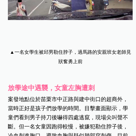
▲一名女學生被邱男勒住脖子，過馬路的安親班女老師見
狀奮勇上前
放學途中遇襲，女童左胸遭刺
案發地點位於苗栗市中正路與建中街口的超商外，
當時正好是孩子們放學的時間。目擊畫面顯示，學
童們看到男子持刀後嚇得四處逃竄，現場尖叫聲不
斷。但一名女童因跑得較慢，被嫌犯勒住脖子後，
冷血刺進胸口，導致血胸與疑似肺部穿刺傷，目前