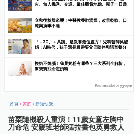
火、無人機秀、交通、最佳觀賞地點、親子一日遊
玩法一次收藏
立秋後秋燥來襲！中醫教養肺潤燥，改善乾咳、口
乾與換季不適
「－3C、＋共讀」是教養最佳處方！兒科醫師吳淑
娟：AI時代，孩子還是最需要父母陪伴和語言養分
換奶不燒腦！雀巢奶粉有哪些？三大系列全解析，
幫寶寶找命定奶粉
Recommended by
首頁
家庭
新知快遞
苗栗隨機殺人重演！11歲女童左胸中
刀命危 安親班老師猛拉書包英勇救人