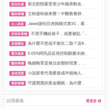
新北割頸案受害少年楊承勳名...
新知快遞
立秋後秋燥來襲！中醫教養肺...
醫師專欄
Janet謝怡芬虎媽模式禁3C，看...
名人家庭
不買手機給孩子，就要被貼「...
部落客專欄
為什麼不想或不敢生二胎？這8...
家庭關係
0.05%阿托品近視控制眼藥水納...
寶貝健康
晚婚晚育是無法改變的現實，...
醫師專欄
小說家青竹酒產後成半植物人...
產後照護
守護寶寶的黃金睡眠：為什麼...
專家專欄
試用募集
看更多