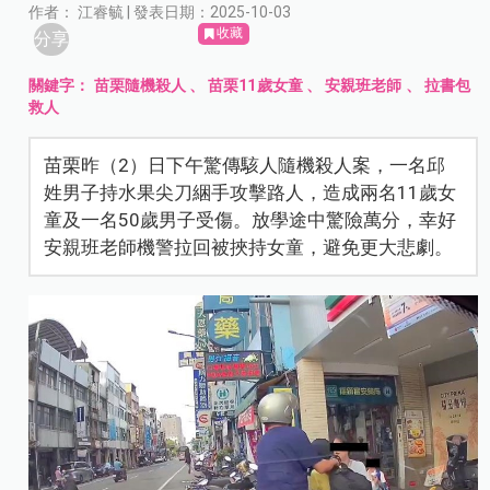
作者： 江睿毓 | 發表日期：2025-10-03
收藏
分享
關鍵字：
苗栗隨機殺人
、
苗栗11歲女童
、
安親班老師
、
拉書包
救人
苗栗昨（2）日下午驚傳駭人隨機殺人案，一名邱
姓男子持水果尖刀綑手攻擊路人，造成兩名11歲女
童及一名50歲男子受傷。放學途中驚險萬分，幸好
安親班老師機警拉回被挾持女童，避免更大悲劇。