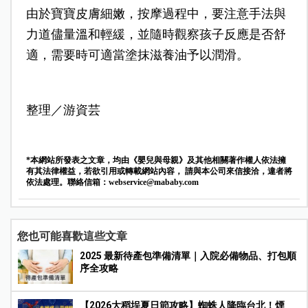
由於寶寶皮膚細嫩，按摩過程中，要注意手法與
力道儘量溫和輕緩，並隨時觀察孩子反應是否舒
適，需要時可適當塗抹滋養油予以潤滑。
整理／游資芸
*本網站所發表之文章，均由《嬰兒與母親》及其他相關著作權人依法擁
有其法律權益，若欲引用或轉載網站內容， 請與本公司來信接洽，違者將
依法處理。聯絡信箱：
webservice@mababy.com
您也可能喜歡這些文章
2025 最新待產包準備清單｜入院必備物品、打包順
序全攻略
【2026大稻埕夏日節攻略】蜘蛛人降臨台北！煙