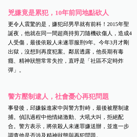
兇嫌竟是累犯，10年前同地點砍人
更令人震驚的是，嫌犯邱男早就有前科！2015年聖
誕夜，他就在同一間超商持剪刀隨機砍傷人，造成4
人受傷，最後依殺人未遂罪服刑9年。今年3月才剛
出獄，沒想到再度犯案。鄰居透露，他長期有毒
癮、精神狀態常常失控，直呼是「社區不定時炸
彈」。
警方壓制逮人，社會憂心再犯問題
事發後，邱嫌躲進家中與警方對峙，最後被壓制逮
捕。偵訊過程中他情緒激動、大吼大叫，拒絕配
合。警方表示，將依殺人未遂罪嫌送辦，並進一步
調查他是否涉及精神狀態與再犯問題。