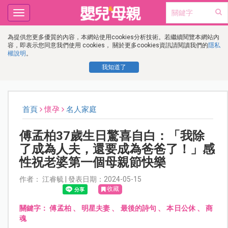
Toggle
navigation
為提供您更多優質的內容，本網站使用cookies分析技術。若繼續閱覽本網站內
容，即表示您同意我們使用 cookies， 關於更多cookies資訊請閱讀我們的
隱私
權說明
。
我知道了
首頁
懷孕
名人家庭
傅孟柏37歲生日驚喜自白：「我除
了成為人夫，還要成為爸爸了！」感
性祝老婆第一個母親節快樂
作者： 江睿毓 | 發表日期：2024-05-15
收藏
關鍵字：
傅孟柏
、
明星夫妻
、
最後的詩句
、
本日公休
、
商
魂