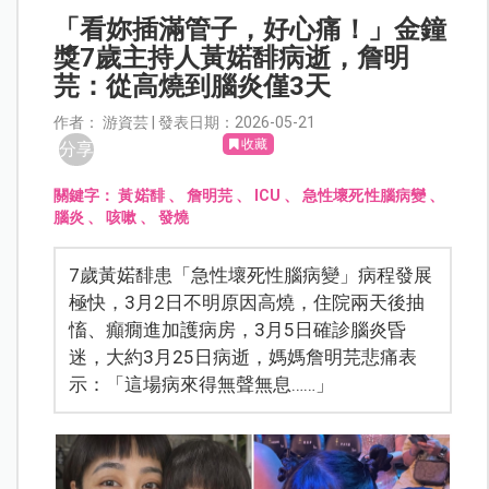
「看妳插滿管子，好心痛！」金鐘
獎7歲主持人黃婼馡病逝，詹明
芫：從高燒到腦炎僅3天
作者： 游資芸 | 發表日期：2026-05-21
收藏
分享
關鍵字：
黃婼馡
、
詹明芫
、
ICU
、
急性壞死性腦病變
、
腦炎
、
咳嗽
、
發燒
7歲黃婼馡患「急性壞死性腦病變」病程發展
極快，3月2日不明原因高燒，住院兩天後抽
慉、癲癇進加護病房，3月5日確診腦炎昏
迷，大約3月25日病逝，媽媽詹明芫悲痛表
示：「這場病來得無聲無息……」