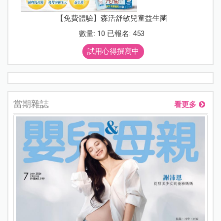
【免費體驗】森活舒敏兒童益生菌
數量: 10 已報名: 453
試用心得撰寫中
當期雜誌
看更多