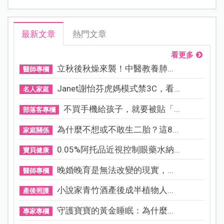
最新文章
熱門文章
看更多
立秋後秋燥來襲！中醫教養肺...
醫師專欄
Janet謝怡芬虎媽模式禁3C，看...
名人家庭
不買手機給孩子，就要被貼「...
部落客專欄
為什麼不想或不敢生二胎？這8...
家庭關係
0.05%阿托品近視控制眼藥水納...
寶貝健康
晚婚晚育是無法改變的現實，...
醫師專欄
小說家青竹酒產後成半植物人...
產後照護
守護寶寶的黃金睡眠：為什麼...
專家專欄