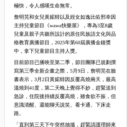
極快，令人感嘆生命無常。
詹明芫和女兒黃婼馡以及姪女如逸比佑邢幸因
主持兒童節目《wawa快樂屋》，專為3至8歲
兒童及親子共聽所設計的原住民族語文化與品
格教育廣播節目，2025年第60屆廣播金鐘獎
中，拿下兒童節目主持人獎。
目前節目已播映至第二季，節目團隊已規劃撰
寫第三季全新企畫之際，5月9日，詹明芫在臉
書表示，3月2日黃婼馡因反覆高燒兩天，最高
溫燒到41度，第二天晚上覺得不妙，趕緊送到
急診，住院後持續反覆高燒，雖食欲不振，但
意識清醒、還能聊天說笑、看卡通、下床走
路。
「直到第三天下午突然抽搐，趕緊請護理師來