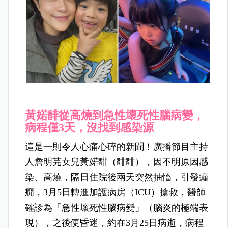
黃婼馡從高燒到急性壞死性腦病變，
病程僅3天，沒找到感染源
這是一則令人心痛心碎的新聞！廣播節目主持
人詹明芫女兒黃婼馡（馡馡），因不明原因感
染、高燒，隔日住院後兩天突然抽慉，引發癲
癇，3月5日轉進加護病房（ICU）搶救，醫師
確診為「急性壞死性腦病變」（腦炎的極端表
現），之後便昏迷，約在3月25日病逝，病程