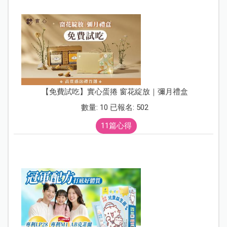
【免費試吃】實心蛋捲 窗花綻放｜彌月禮盒
數量: 10 已報名: 502
11篇心得