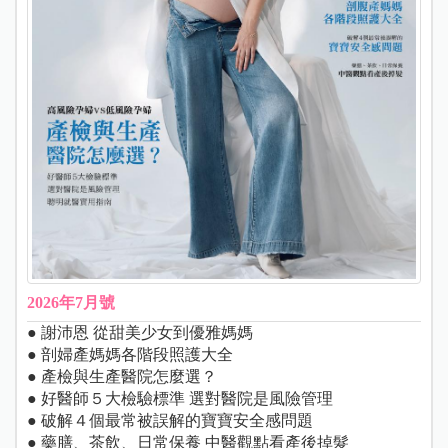
2026年7月號
● 謝沛恩 從甜美少女到優雅媽媽
● 剖婦產媽媽各階段照護大全
● 產檢與生產醫院怎麼選？
● 好醫師５大檢驗標準 選對醫院是風險管理
● 破解４個最常被誤解的寶寶安全感問題
● 藥膳、茶飲、日常保養 中醫觀點看產後掉髮