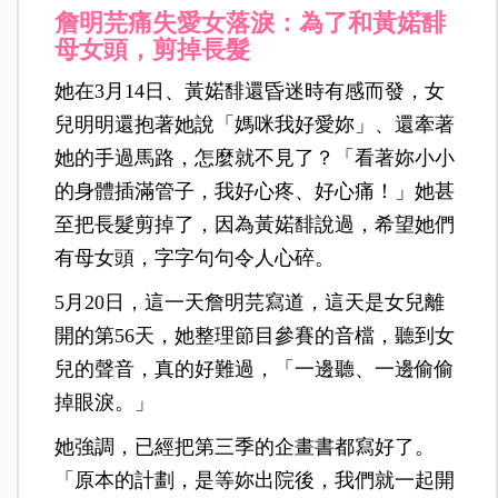
詹明芫痛失愛女落淚：為了和
黃婼馡
母女頭，剪掉長髮
她在3月14日、黃婼馡還昏迷時有感而發，女
兒明明還抱著她說「媽咪我好愛妳」、還牽著
她的手過馬路，怎麼就不見了？「看著妳小小
的身體插滿管子，我好心疼、好心痛！」她甚
至把長髮剪掉了，因為黃婼馡說過，希望她們
有母女頭，字字句句令人心碎。
5月20日，這一天詹明芫寫道，這天是女兒離
開的第56天，她整理節目參賽的音檔，聽到女
兒的聲音，真的好難過，「一邊聽、一邊偷偷
掉眼淚。」
她強調，已經把第三季的企畫書都寫好了。
「原本的計劃，是等妳出院後，我們就一起開