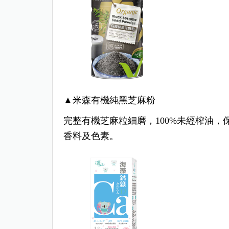
▲米森有機純黑芝麻粉
完整有機芝麻粒細磨，100%未經榨油
香料及色素。