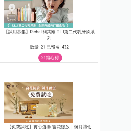
【試用募集】Richell利其爾 T.L.I第二代乳牙刷系
列
數量: 21 已報名: 432
21篇心得
【免費試吃】實心蛋捲 窗花綻放｜彌月禮盒