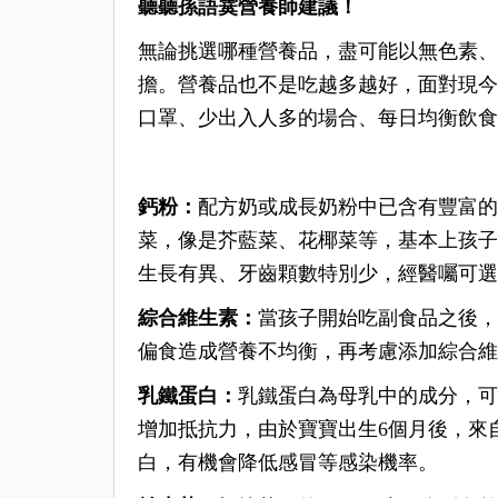
聽聽孫語霙營養師建議！
無論挑選哪種營養品，盡可能以無色素
擔。營養品也不是吃越多越好，面對現
口罩、少出入人多的場合、每日均衡飲
鈣粉：
配方奶或成長奶粉中已含有豐富
菜，像是芥藍菜、花椰菜等，基本上孩
生長有異、牙齒顆數特別少，經醫囑可
綜合維生素：
當孩子開始吃副食品之後
偏食造成營養不均衡，再考慮添加綜合
乳鐵蛋白：
乳鐵蛋白為母乳中的成分，
增加抵抗力，
由於寶寶出生6個月後，來
白，有機會降低感冒等感染機率。