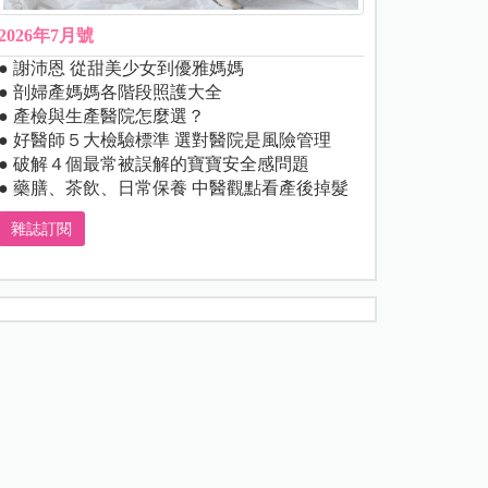
2026年7月號
● 謝沛恩 從甜美少女到優雅媽媽
● 剖婦產媽媽各階段照護大全
● 產檢與生產醫院怎麼選？
● 好醫師５大檢驗標準 選對醫院是風險管理
● 破解４個最常被誤解的寶寶安全感問題
● 藥膳、茶飲、日常保養 中醫觀點看產後掉髮
雜誌訂閱