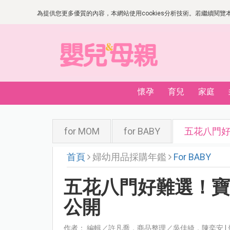
為提供您更多優質的內容，本網站使用cookies分析技術。若繼續閱覽本網
懷孕
育兒
家庭
for MOM
for BABY
五花八門
首頁
婦幼用品採購年鑑
For BABY
五花八門好難選！
公開
作者： 編輯／許凡喬，商品整理／吳佳綺．陳奕安 | 發表