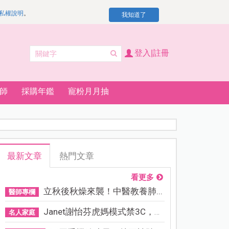
私權說明
。
我知道了
登入|註冊
師
採購年鑑
寵粉月月抽
最新文章
熱門文章
看更多
立秋後秋燥來襲！中醫教養肺...
醫師專欄
Janet謝怡芬虎媽模式禁3C，看...
名人家庭