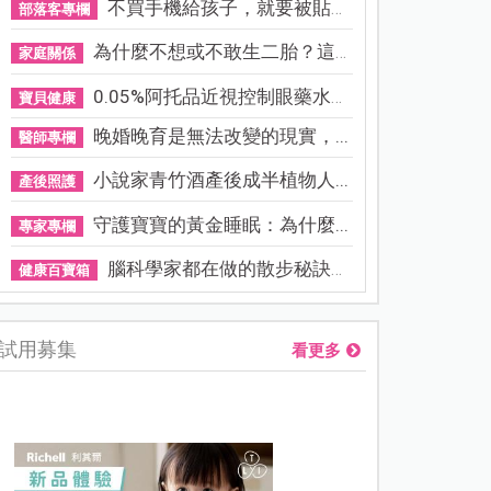
不買手機給孩子，就要被貼「...
部落客專欄
為什麼不想或不敢生二胎？這8...
家庭關係
0.05%阿托品近視控制眼藥水納...
寶貝健康
晚婚晚育是無法改變的現實，...
醫師專欄
小說家青竹酒產後成半植物人...
產後照護
守護寶寶的黃金睡眠：為什麼...
專家專欄
腦科學家都在做的散步秘訣！...
健康百寶箱
試用募集
看更多