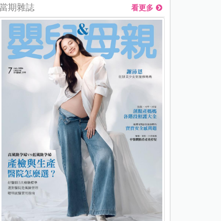
當期雜誌
看更多