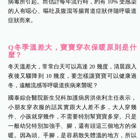
病毒所引起。而估計每年流行時，約有 10% 受感染
的人有噁心、嘔吐及腹瀉等腸胃道症狀伴隨呼吸道
症狀而來。
Q冬季溫差大，寶寶穿衣保暖原則是什
麼？
冬天溫差大，常常白天可以高達 20 幾度，清晨跟入
夜後又驟降到 10 幾度，要怎樣讓寶寶可以健康過
冬，遠離流感等呼吸道疾病來襲呢？
國泰綜合醫院新生兒科加護病房洪依利主任表示，
小朋友穿衣服的話其實跟大人差不多，大人穿幾
件、小孩就穿幾件，不需要特別幫寶寶多穿。只是
一般幼兒特別加強手、腳，還有頭這三個地方的保
暖。因為頭、手腳，是容易散失體溫的地方，所以