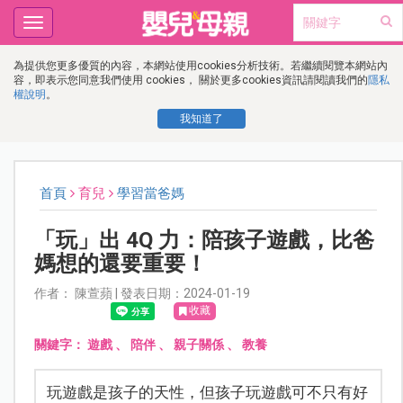
Toggle
navigation
為提供您更多優質的內容，本網站使用cookies分析技術。若繼續閱覽本網站內
容，即表示您同意我們使用 cookies， 關於更多cookies資訊請閱讀我們的
隱私
權說明
。
我知道了
首頁
育兒
學習當爸媽
「玩」出 4Q 力：陪孩子遊戲，比爸
媽想的還要重要！
作者： 陳萱蘋 | 發表日期：2024-01-19
收藏
關鍵字：
遊戲
、
陪伴
、
親子關係
、
教養
玩遊戲是孩子的天性，但孩子玩遊戲可不只有好