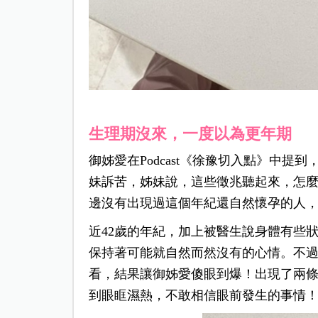
生理期沒來，一度以為更年期
御姊愛在Podcast《徐豫切入點》中
妹訴苦，姊妹說，這些徵兆聽起來，怎
邊沒有出現過這個年紀還自然懷孕的人
近42歲的年紀，加上被醫生說身體有些
保持著可能就自然而然沒有的心情。不
看，結果讓御姊愛傻眼到爆！出現了兩
到眼眶濕熱，不敢相信眼前發生的事情