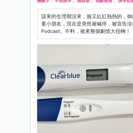
關鍵字：
不易懷孕
、
御姊愛
、
高齡產婦
、
懷孕初
該來的生理期沒來，臉又紅紅熱熱的，御
要小朋友，現在是突然被喊停，被宣告沒
Podcast。不料，後來整個劇情大扭轉！