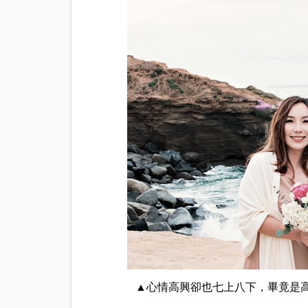
▲心情高興卻也七上八下，畢竟是高