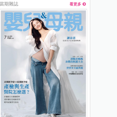
當期雜誌
看更多