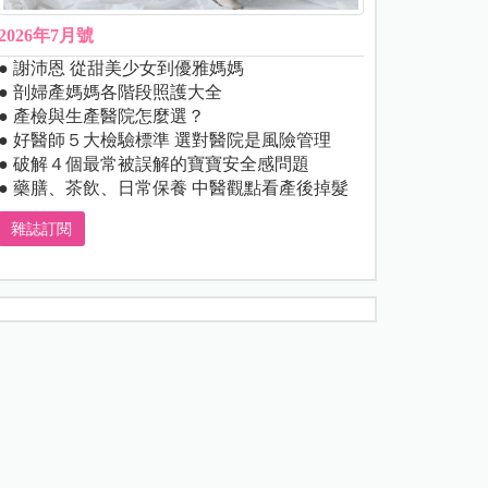
2026年7月號
● 謝沛恩 從甜美少女到優雅媽媽
● 剖婦產媽媽各階段照護大全
● 產檢與生產醫院怎麼選？
● 好醫師５大檢驗標準 選對醫院是風險管理
● 破解４個最常被誤解的寶寶安全感問題
● 藥膳、茶飲、日常保養 中醫觀點看產後掉髮
雜誌訂閱