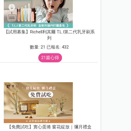
【試用募集】Richell利其爾 T.L.I第二代乳牙刷系
列
數量: 21 已報名: 432
21篇心得
【免費試吃】實心蛋捲 窗花綻放｜彌月禮盒