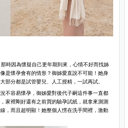
提到，那時因為懷疑自己更年期到來，心情不好而找姊
麼像是懷孕會有的情形？御姊愛直說不可能！她身
，大部分都是試管嬰兒、人工授精，一試再試。
狀況不容易懷孕，御姊愛對後代子嗣這件事一直都
過，家裡剛好還有之前買的驗孕試紙，就拿來測測
條線，而且超明顯！她整個人愣在洗手間裡，激動
！