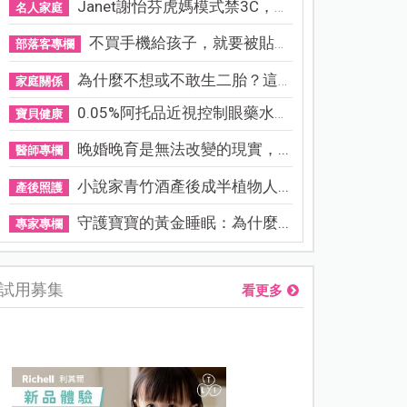
Janet謝怡芬虎媽模式禁3C，看...
名人家庭
不買手機給孩子，就要被貼「...
部落客專欄
為什麼不想或不敢生二胎？這8...
家庭關係
0.05%阿托品近視控制眼藥水納...
寶貝健康
晚婚晚育是無法改變的現實，...
醫師專欄
小說家青竹酒產後成半植物人...
產後照護
守護寶寶的黃金睡眠：為什麼...
專家專欄
試用募集
看更多