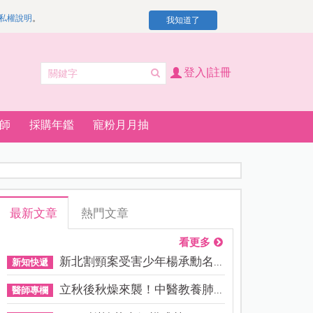
私權說明
。
我知道了
登入|註冊
師
採購年鑑
寵粉月月抽
最新文章
熱門文章
看更多
新北割頸案受害少年楊承勳名...
新知快遞
立秋後秋燥來襲！中醫教養肺...
醫師專欄