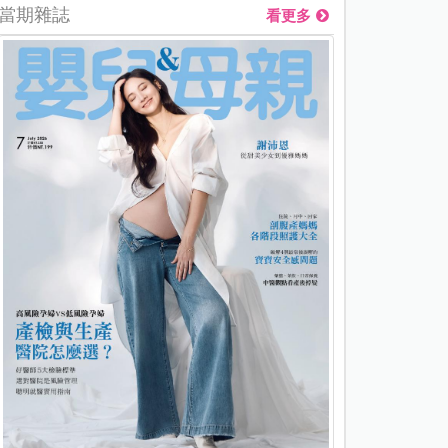
當期雜誌
看更多