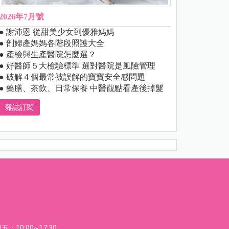
2026年7月號
● 謝沛恩 從甜美少女到優雅媽媽
● 剖婦產媽媽各階段照護大全
● 產檢與生產醫院怎麼選？
● 好醫師５大檢驗標準 選對醫院是風險管理
● 破解４個最常被誤解的寶寶安全感問題
● 藥膳、茶飲、日常保養 中醫觀點看產後掉髮
雜誌訂閱
：10:00~17:30