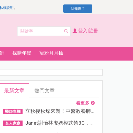
私權說明
。
我知道了
登入|註冊
師
採購年鑑
寵粉月月抽
最新文章
熱門文章
看更多
立秋後秋燥來襲！中醫教養肺...
醫師專欄
Janet謝怡芬虎媽模式禁3C，看...
名人家庭