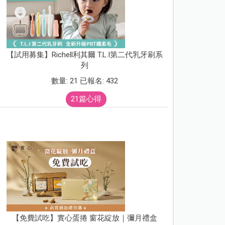
【試用募集】Richell利其爾 T.L.I第二代乳牙刷系
列
數量: 21 已報名: 432
21篇心得
【免費試吃】實心蛋捲 窗花綻放｜彌月禮盒