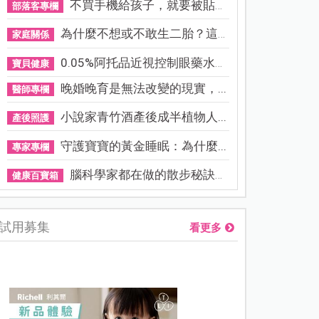
不買手機給孩子，就要被貼「...
部落客專欄
為什麼不想或不敢生二胎？這8...
家庭關係
0.05%阿托品近視控制眼藥水納...
寶貝健康
晚婚晚育是無法改變的現實，...
醫師專欄
小說家青竹酒產後成半植物人...
產後照護
守護寶寶的黃金睡眠：為什麼...
專家專欄
腦科學家都在做的散步秘訣！...
健康百寶箱
試用募集
看更多