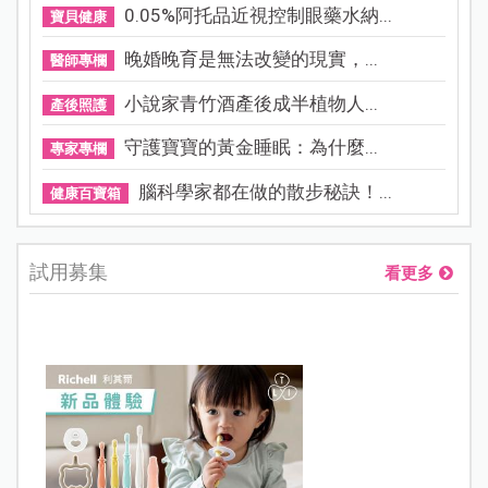
0.05%阿托品近視控制眼藥水納...
寶貝健康
晚婚晚育是無法改變的現實，...
醫師專欄
小說家青竹酒產後成半植物人...
產後照護
守護寶寶的黃金睡眠：為什麼...
專家專欄
腦科學家都在做的散步秘訣！...
健康百寶箱
試用募集
看更多