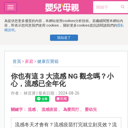
Toggle
navigation
為提供您更多優質的內容，本網站使用cookies分析技術。若繼續閱覽本網站內
容，即表示您同意我們使用 cookies， 關於更多cookies資訊請閱讀我們的
隱私
權說明
。
我知道了
首頁
家庭
健康百寶箱
你也有這 3 大流感 NG 觀念嗎？小
心，流感已全年化
作者： 林宜屏 | 發表日期：2024-08-26
收藏
關鍵字：
流感
、
流感疫苗
、
為愛而打
、
嬰幼兒
流感冬天才會有？流感疫苗打完就立刻見效？流