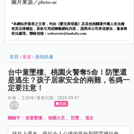
圖片來源／photo-ac
*本網站所發表之文章，均由《嬰兒與母親》及其他相關著作權人依法擁
有其法律權益，若欲引用或轉載網站內容， 請與本公司來信接洽，違者將
依法處理。聯絡信箱：
webservice@mababy.com
首頁
家庭
新知快遞
台中童墜樓、桃園火警奪5命！防墜還
是逃生？孩子居家安全的兩難，爸媽一
定要注意！
作者： 王佳琦 | 發表日期：2025-09-01
收藏
分享
關鍵字：
孩童墜樓
、
桃園火災
、
防墜
、
逃生
就在上週末，兩起令人心痛的意外新聞震撼社會。