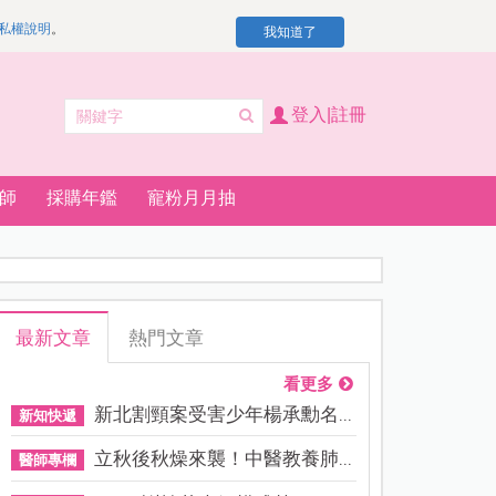
私權說明
。
我知道了
登入|註冊
師
採購年鑑
寵粉月月抽
最新文章
熱門文章
看更多
新北割頸案受害少年楊承勳名...
新知快遞
立秋後秋燥來襲！中醫教養肺...
醫師專欄