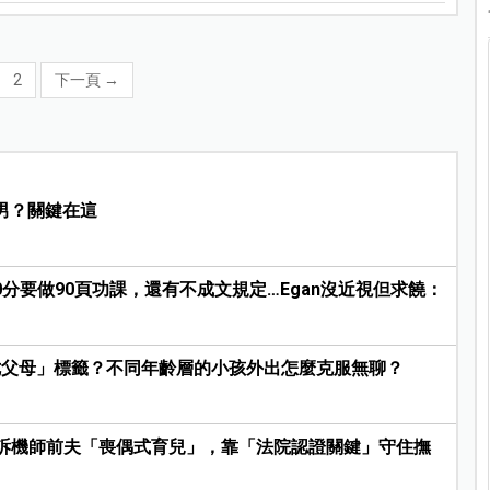
2
下一頁
→
男？關鍵在這
30分要做90頁功課，還有不成文規定…Egan沒近視但求饒：
七父母」標籤？不同年齡層的小孩外出怎麼克服無聊？
訴機師前夫「喪偶式育兒」，靠「法院認證關鍵」守住撫