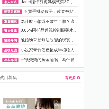
Janet謝怡芬虎媽模式禁3C，看...
名人家庭
不買手機給孩子，就要被貼「...
部落客專欄
為什麼不想或不敢生二胎？這8...
家庭關係
0.05%阿托品近視控制眼藥水納...
寶貝健康
晚婚晚育是無法改變的現實，...
醫師專欄
小說家青竹酒產後成半植物人...
產後照護
守護寶寶的黃金睡眠：為什麼...
專家專欄
試用募集
看更多