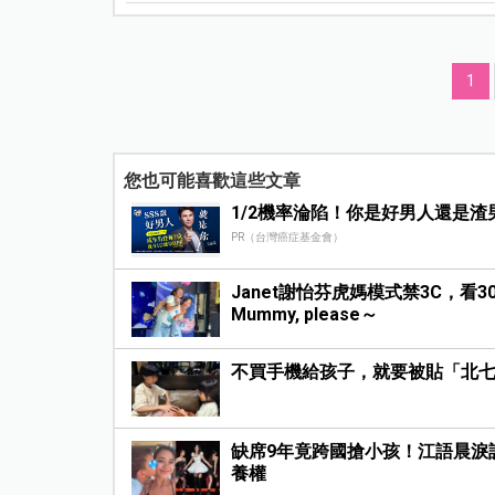
1
您也可能喜歡這些文章
1/2機率淪陷！你是好男人還是渣
PR（台灣癌症基金會）
Janet謝怡芬虎媽模式禁3C，看
Mummy, please～
不買手機給孩子，就要被貼「北
缺席9年竟跨國搶小孩！江語晨淚
養權