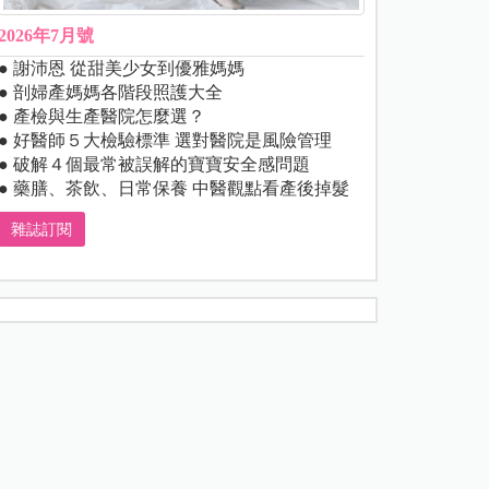
2026年7月號
● 謝沛恩 從甜美少女到優雅媽媽
● 剖婦產媽媽各階段照護大全
● 產檢與生產醫院怎麼選？
● 好醫師５大檢驗標準 選對醫院是風險管理
● 破解４個最常被誤解的寶寶安全感問題
● 藥膳、茶飲、日常保養 中醫觀點看產後掉髮
雜誌訂閱