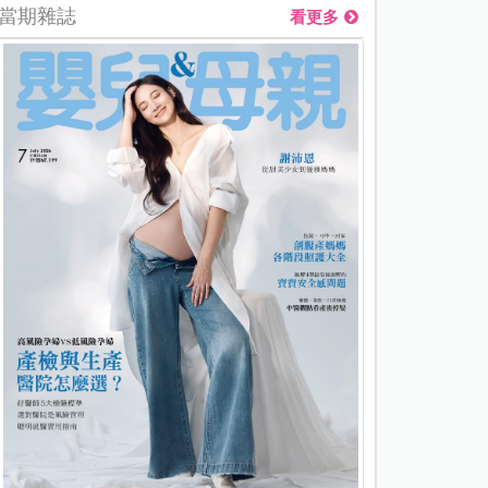
當期雜誌
看更多