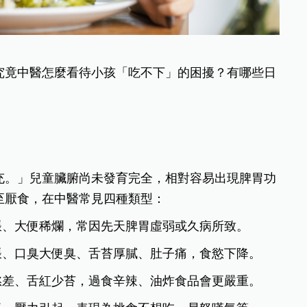
究竟中醫怎麼看待小孩「吃不下」的困擾？有哪些日
充。」兒童臟腑尚未發育完全，相對容易出現脾胃功
至厭食，在中醫常見四種類型：
脹、大便稀爛，常因先天脾胃虛弱或久病所致。
脹、口臭大便臭、舌苔厚膩、肚子痛，食慾下降。
慾差、舌紅少苔，過食辛辣、油炸食品會更嚴重。