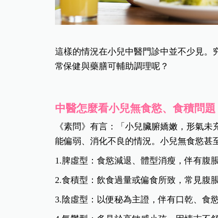
這樣的情況在小兒中醫門診中並不少見。
常保健與藥膳可輔助調理呢？
中醫怎麼看小兒無食慾、食積問題
《素問》有言：「小兒臟腑嬌嫩，形氣未
能偏弱、消化不良的情況。小兒無食慾甚
1.脾虛型：食慾減退、體型消瘦，伴有腹
2.食積型：飲食過量或偏食所致，常見腹
3.陰虛型：以便秘為主證，伴有口乾、食