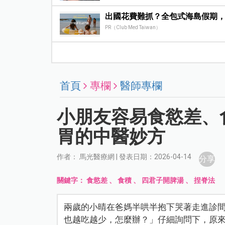
出國花費難抓？全包式海島假期
PR（Club Med Taiwan）
首頁
專欄
醫師專欄
小朋友容易食慾差、
胃的中醫妙方
作者： 馬光醫療網 | 發表日期：2026-04-14
分享
關鍵字：
食慾差
、
食積
、
四君子開脾湯
、
捏脊法
兩歲的小晴在爸媽半哄半抱下哭著走進診
也越吃越少，怎麼辦？」仔細詢問下，原