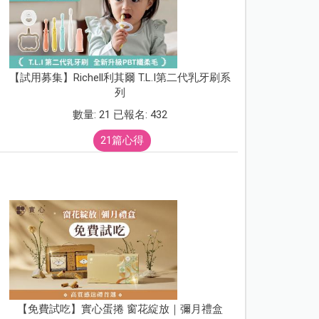
【試用募集】Richell利其爾 T.L.I第二代乳牙刷系
列
數量: 21 已報名: 432
21篇心得
【免費試吃】實心蛋捲 窗花綻放｜彌月禮盒