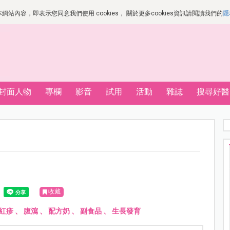
站內容，即表示您同意我們使用 cookies， 關於更多cookies資訊請閱讀我們的
隱
封面人物
專欄
影音
試用
活動
雜誌
搜尋好醫
收藏
紅疹
、
腹瀉
、
配方奶
、
副食品
、
生長發育